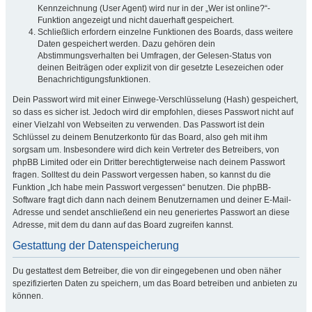
Kennzeichnung (User Agent) wird nur in der „Wer ist online?“-
Funktion angezeigt und nicht dauerhaft gespeichert.
Schließlich erfordern einzelne Funktionen des Boards, dass weitere
Daten gespeichert werden. Dazu gehören dein
Abstimmungsverhalten bei Umfragen, der Gelesen-Status von
deinen Beiträgen oder explizit von dir gesetzte Lesezeichen oder
Benachrichtigungsfunktionen.
Dein Passwort wird mit einer Einwege-Verschlüsselung (Hash) gespeichert,
so dass es sicher ist. Jedoch wird dir empfohlen, dieses Passwort nicht auf
einer Vielzahl von Webseiten zu verwenden. Das Passwort ist dein
Schlüssel zu deinem Benutzerkonto für das Board, also geh mit ihm
sorgsam um. Insbesondere wird dich kein Vertreter des Betreibers, von
phpBB Limited oder ein Dritter berechtigterweise nach deinem Passwort
fragen. Solltest du dein Passwort vergessen haben, so kannst du die
Funktion „Ich habe mein Passwort vergessen“ benutzen. Die phpBB-
Software fragt dich dann nach deinem Benutzernamen und deiner E-Mail-
Adresse und sendet anschließend ein neu generiertes Passwort an diese
Adresse, mit dem du dann auf das Board zugreifen kannst.
Gestattung der Datenspeicherung
Du gestattest dem Betreiber, die von dir eingegebenen und oben näher
spezifizierten Daten zu speichern, um das Board betreiben und anbieten zu
können.