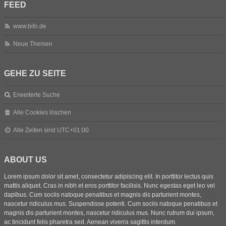
FEED
www.bifo.de
Neue Themen
GEHE ZU SEITE
Erweiterte Suche
Alle Cookies löschen
Alle Zeiten sind
UTC+01:00
ABOUT US
Lorem ipsum dolor sit amet, consectetur adipiscing elit. In porttitor lectus quis
mattis aliquet. Cras in nibh et eros porttitor facilisis. Nunc egestas eget leo vel
dapibus. Cum sociis natoque penatibus et magnis dis parturient montes,
nascetur ridiculus mus. Suspendisse potenti. Cum sociis natoque penatibus et
magnis dis parturient montes, nascetur ridiculus mus. Nunc rutrum dui ipsum,
ac tincidunt felis pharetra sed. Aenean viverra sagittis interdum.