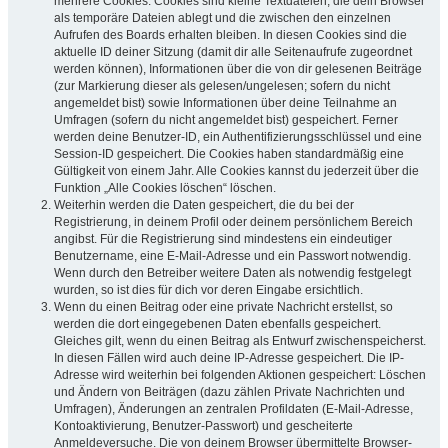
mehrere Cookies. Cookies sind kleine Textdateien, die dein Browser
als temporäre Dateien ablegt und die zwischen den einzelnen
Aufrufen des Boards erhalten bleiben. In diesen Cookies sind die
aktuelle ID deiner Sitzung (damit dir alle Seitenaufrufe zugeordnet
werden können), Informationen über die von dir gelesenen Beiträge
(zur Markierung dieser als gelesen/ungelesen; sofern du nicht
angemeldet bist) sowie Informationen über deine Teilnahme an
Umfragen (sofern du nicht angemeldet bist) gespeichert. Ferner
werden deine Benutzer-ID, ein Authentifizierungsschlüssel und eine
Session-ID gespeichert. Die Cookies haben standardmäßig eine
Gültigkeit von einem Jahr. Alle Cookies kannst du jederzeit über die
Funktion „Alle Cookies löschen“ löschen.
Weiterhin werden die Daten gespeichert, die du bei der
Registrierung, in deinem Profil oder deinem persönlichem Bereich
angibst. Für die Registrierung sind mindestens ein eindeutiger
Benutzername, eine E-Mail-Adresse und ein Passwort notwendig.
Wenn durch den Betreiber weitere Daten als notwendig festgelegt
wurden, so ist dies für dich vor deren Eingabe ersichtlich.
Wenn du einen Beitrag oder eine private Nachricht erstellst, so
werden die dort eingegebenen Daten ebenfalls gespeichert.
Gleiches gilt, wenn du einen Beitrag als Entwurf zwischenspeicherst.
In diesen Fällen wird auch deine IP-Adresse gespeichert. Die IP-
Adresse wird weiterhin bei folgenden Aktionen gespeichert: Löschen
und Ändern von Beiträgen (dazu zählen Private Nachrichten und
Umfragen), Änderungen an zentralen Profildaten (E-Mail-Adresse,
Kontoaktivierung, Benutzer-Passwort) und gescheiterte
Anmeldeversuche. Die von deinem Browser übermittelte Browser-