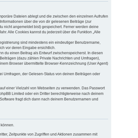
emporäre Dateien ablegt und die zwischen den einzelnen Aufrufen
 Informationen über die von dir gelesenen Beiträge (zur
du nicht angemeldet bist) gespeichert. Ferner werden deine
hr. Alle Cookies kannst du jederzeit über die Funktion „Alle
Registrierung sind mindestens ein eindeutiger Benutzername,
ch vor deren Eingabe ersichtlich.
nn du einen Beitrag als Entwurf zwischenspeicherst. In diesen
 Beiträgen (dazu zählen Private Nachrichten und Umfragen),
deinem Browser übermittelte Browser-Kennzeichnung (User Agent)
ei Umfragen, der Gelesen-Status von deinen Beiträgen oder
t auf einer Vielzahl von Webseiten zu verwenden. Das Passwort
 phpBB Limited oder ein Dritter berechtigterweise nach deinem
B-Software fragt dich dann nach deinem Benutzernamen und
u können.
itter, Zeitpunkte von Zugriffen und Aktionen zusammen mit