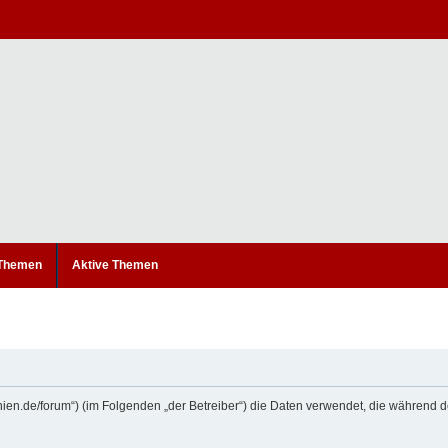
 Themen
Aktive Themen
etanien.de/forum“) (im Folgenden „der Betreiber“) die Daten verwendet, die währe