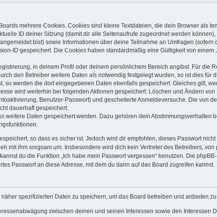
Boards mehrere Cookies. Cookies sind kleine Textdateien, die dein Browser als t
ktuelle ID deiner Sitzung (damit dir alle Seitenaufrufe zugeordnet werden können),
 angemeldet bist) sowie Informationen über deine Teilnahme an Umfragen (sofern 
sion-ID gespeichert. Die Cookies haben standardmäßig eine Gültigkeit von einem Ja
egistrierung, in deinem Profil oder deinem persönlichem Bereich angibst. Für die 
h den Betreiber weitere Daten als notwendig festgelegt wurden, so ist dies für di
st, so werden die dort eingegebenen Daten ebenfalls gespeichert. Gleiches gilt, we
dresse wird weiterhin bei folgenden Aktionen gespeichert: Löschen und Ändern von
ontoaktivierung, Benutzer-Passwort) und gescheiterte Anmeldeversuche. Die von 
icht dauerhaft gespeichert.
ass weitere Daten gespeichert werden. Dazu gehören dein Abstimmungsverhalten b
ungsfunktionen.
speichert, so dass es sicher ist. Jedoch wird dir empfohlen, dieses Passwort nich
geh mit ihm sorgsam um. Insbesondere wird dich kein Vertreter des Betreibers, von
o kannst du die Funktion „Ich habe mein Passwort vergessen“ benutzen. Die phpB
rtes Passwort an diese Adresse, mit dem du dann auf das Board zugreifen kannst.
 näher spezifizierten Daten zu speichern, um das Board betreiben und anbieten z
nteressenabwägung zwischen deinen und seinen Interessen sowie den Interessen Dr