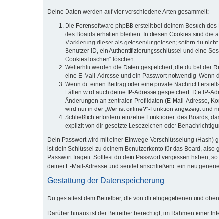
Deine Daten werden auf vier verschiedene Arten gesammelt:
Die Forensoftware phpBB erstellt bei deinem Besuch des 
des Boards erhalten bleiben. In diesen Cookies sind die a
Markierung dieser als gelesen/ungelesen; sofern du nicht
Benutzer-ID, ein Authentifizierungsschlüssel und eine Ses
Cookies löschen“ löschen.
Weiterhin werden die Daten gespeichert, die du bei der R
eine E-Mail-Adresse und ein Passwort notwendig. Wenn durc
Wenn du einen Beitrag oder eine private Nachricht erstell
Fällen wird auch deine IP-Adresse gespeichert. Die IP-A
Änderungen an zentralen Profildaten (E-Mail-Adresse, K
wird nur in der „Wer ist online?“-Funktion angezeigt und n
Schließlich erfordern einzelne Funktionen des Boards, d
explizit von dir gesetzte Lesezeichen oder Benachrichtig
Dein Passwort wird mit einer Einwege-Verschlüsselung (Hash) ge
ist dein Schlüssel zu deinem Benutzerkonto für das Board, also 
Passwort fragen. Solltest du dein Passwort vergessen haben, s
deiner E-Mail-Adresse und sendet anschließend ein neu generie
Gestattung der Datenspeicherung
Du gestattest dem Betreiber, die von dir eingegebenen und oben
Darüber hinaus ist der Betreiber berechtigt, im Rahmen einer I