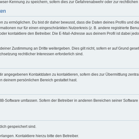
wser-Kennung zu speichern, sofern dies zur Gefahrenabwehr oder zur rechtlichen 
ten
zu ermöglichen. Du bist dir daher bewusst, dass die Daten deines Profils und die vo
mationen nur für einen eingeschränkten Nutzerkreis (z. B. andere registrierte Benu
er kontaktiere den Betreiber. Die E-Mail-Adresse aus deinem Profil ist dabei jed
deiner Zustimmung an Dritte weitergeben. Dies gilt nicht, sofern er auf Grund gese
chsetzung rechtlicher Interessen erforderlich sind.
dir angegebenen Kontaktdaten zu kontaktieren, sofern dies zur Übermittlung zentral
in deinem persönlichen Bereich gestattet hast.
hpBB-Software umfassen. Sofern der Betreiber in anderen Bereichen seiner Software
dich gespeichert sind.
langen. Kontaktiere hierzu bitte den Betreiber.