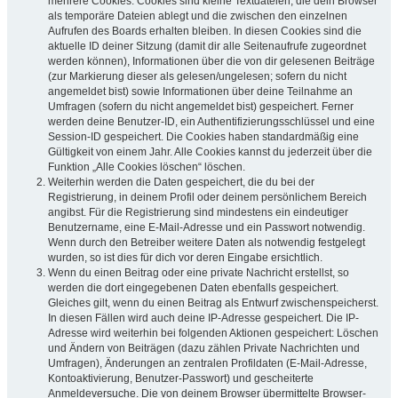
mehrere Cookies. Cookies sind kleine Textdateien, die dein Browser
als temporäre Dateien ablegt und die zwischen den einzelnen
Aufrufen des Boards erhalten bleiben. In diesen Cookies sind die
aktuelle ID deiner Sitzung (damit dir alle Seitenaufrufe zugeordnet
werden können), Informationen über die von dir gelesenen Beiträge
(zur Markierung dieser als gelesen/ungelesen; sofern du nicht
angemeldet bist) sowie Informationen über deine Teilnahme an
Umfragen (sofern du nicht angemeldet bist) gespeichert. Ferner
werden deine Benutzer-ID, ein Authentifizierungsschlüssel und eine
Session-ID gespeichert. Die Cookies haben standardmäßig eine
Gültigkeit von einem Jahr. Alle Cookies kannst du jederzeit über die
Funktion „Alle Cookies löschen“ löschen.
Weiterhin werden die Daten gespeichert, die du bei der
Registrierung, in deinem Profil oder deinem persönlichem Bereich
angibst. Für die Registrierung sind mindestens ein eindeutiger
Benutzername, eine E-Mail-Adresse und ein Passwort notwendig.
Wenn durch den Betreiber weitere Daten als notwendig festgelegt
wurden, so ist dies für dich vor deren Eingabe ersichtlich.
Wenn du einen Beitrag oder eine private Nachricht erstellst, so
werden die dort eingegebenen Daten ebenfalls gespeichert.
Gleiches gilt, wenn du einen Beitrag als Entwurf zwischenspeicherst.
In diesen Fällen wird auch deine IP-Adresse gespeichert. Die IP-
Adresse wird weiterhin bei folgenden Aktionen gespeichert: Löschen
und Ändern von Beiträgen (dazu zählen Private Nachrichten und
Umfragen), Änderungen an zentralen Profildaten (E-Mail-Adresse,
Kontoaktivierung, Benutzer-Passwort) und gescheiterte
Anmeldeversuche. Die von deinem Browser übermittelte Browser-