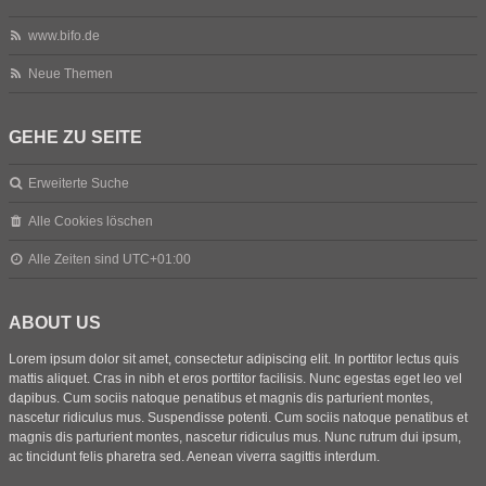
www.bifo.de
Neue Themen
GEHE ZU SEITE
Erweiterte Suche
Alle Cookies löschen
Alle Zeiten sind
UTC+01:00
ABOUT US
Lorem ipsum dolor sit amet, consectetur adipiscing elit. In porttitor lectus quis
mattis aliquet. Cras in nibh et eros porttitor facilisis. Nunc egestas eget leo vel
dapibus. Cum sociis natoque penatibus et magnis dis parturient montes,
nascetur ridiculus mus. Suspendisse potenti. Cum sociis natoque penatibus et
magnis dis parturient montes, nascetur ridiculus mus. Nunc rutrum dui ipsum,
ac tincidunt felis pharetra sed. Aenean viverra sagittis interdum.