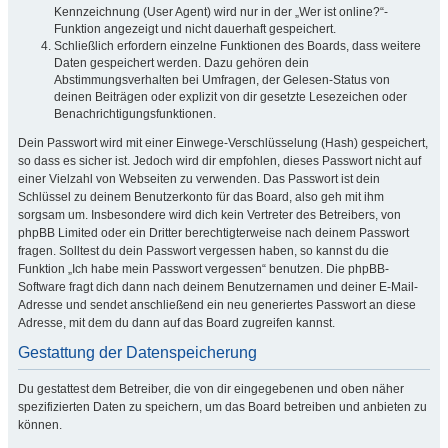
Kennzeichnung (User Agent) wird nur in der „Wer ist online?“-
Funktion angezeigt und nicht dauerhaft gespeichert.
Schließlich erfordern einzelne Funktionen des Boards, dass weitere
Daten gespeichert werden. Dazu gehören dein
Abstimmungsverhalten bei Umfragen, der Gelesen-Status von
deinen Beiträgen oder explizit von dir gesetzte Lesezeichen oder
Benachrichtigungsfunktionen.
Dein Passwort wird mit einer Einwege-Verschlüsselung (Hash) gespeichert,
so dass es sicher ist. Jedoch wird dir empfohlen, dieses Passwort nicht auf
einer Vielzahl von Webseiten zu verwenden. Das Passwort ist dein
Schlüssel zu deinem Benutzerkonto für das Board, also geh mit ihm
sorgsam um. Insbesondere wird dich kein Vertreter des Betreibers, von
phpBB Limited oder ein Dritter berechtigterweise nach deinem Passwort
fragen. Solltest du dein Passwort vergessen haben, so kannst du die
Funktion „Ich habe mein Passwort vergessen“ benutzen. Die phpBB-
Software fragt dich dann nach deinem Benutzernamen und deiner E-Mail-
Adresse und sendet anschließend ein neu generiertes Passwort an diese
Adresse, mit dem du dann auf das Board zugreifen kannst.
Gestattung der Datenspeicherung
Du gestattest dem Betreiber, die von dir eingegebenen und oben näher
spezifizierten Daten zu speichern, um das Board betreiben und anbieten zu
können.