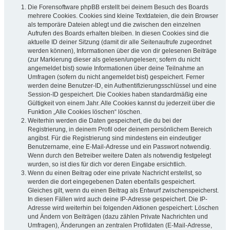
Die Forensoftware phpBB erstellt bei deinem Besuch des Boards
mehrere Cookies. Cookies sind kleine Textdateien, die dein Browser
als temporäre Dateien ablegt und die zwischen den einzelnen
Aufrufen des Boards erhalten bleiben. In diesen Cookies sind die
aktuelle ID deiner Sitzung (damit dir alle Seitenaufrufe zugeordnet
werden können), Informationen über die von dir gelesenen Beiträge
(zur Markierung dieser als gelesen/ungelesen; sofern du nicht
angemeldet bist) sowie Informationen über deine Teilnahme an
Umfragen (sofern du nicht angemeldet bist) gespeichert. Ferner
werden deine Benutzer-ID, ein Authentifizierungsschlüssel und eine
Session-ID gespeichert. Die Cookies haben standardmäßig eine
Gültigkeit von einem Jahr. Alle Cookies kannst du jederzeit über die
Funktion „Alle Cookies löschen“ löschen.
Weiterhin werden die Daten gespeichert, die du bei der
Registrierung, in deinem Profil oder deinem persönlichem Bereich
angibst. Für die Registrierung sind mindestens ein eindeutiger
Benutzername, eine E-Mail-Adresse und ein Passwort notwendig.
Wenn durch den Betreiber weitere Daten als notwendig festgelegt
wurden, so ist dies für dich vor deren Eingabe ersichtlich.
Wenn du einen Beitrag oder eine private Nachricht erstellst, so
werden die dort eingegebenen Daten ebenfalls gespeichert.
Gleiches gilt, wenn du einen Beitrag als Entwurf zwischenspeicherst.
In diesen Fällen wird auch deine IP-Adresse gespeichert. Die IP-
Adresse wird weiterhin bei folgenden Aktionen gespeichert: Löschen
und Ändern von Beiträgen (dazu zählen Private Nachrichten und
Umfragen), Änderungen an zentralen Profildaten (E-Mail-Adresse,