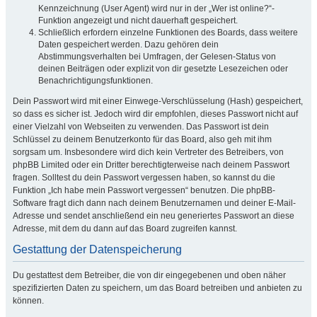
Kennzeichnung (User Agent) wird nur in der „Wer ist online?“-
Funktion angezeigt und nicht dauerhaft gespeichert.
Schließlich erfordern einzelne Funktionen des Boards, dass weitere
Daten gespeichert werden. Dazu gehören dein
Abstimmungsverhalten bei Umfragen, der Gelesen-Status von
deinen Beiträgen oder explizit von dir gesetzte Lesezeichen oder
Benachrichtigungsfunktionen.
Dein Passwort wird mit einer Einwege-Verschlüsselung (Hash) gespeichert,
so dass es sicher ist. Jedoch wird dir empfohlen, dieses Passwort nicht auf
einer Vielzahl von Webseiten zu verwenden. Das Passwort ist dein
Schlüssel zu deinem Benutzerkonto für das Board, also geh mit ihm
sorgsam um. Insbesondere wird dich kein Vertreter des Betreibers, von
phpBB Limited oder ein Dritter berechtigterweise nach deinem Passwort
fragen. Solltest du dein Passwort vergessen haben, so kannst du die
Funktion „Ich habe mein Passwort vergessen“ benutzen. Die phpBB-
Software fragt dich dann nach deinem Benutzernamen und deiner E-Mail-
Adresse und sendet anschließend ein neu generiertes Passwort an diese
Adresse, mit dem du dann auf das Board zugreifen kannst.
Gestattung der Datenspeicherung
Du gestattest dem Betreiber, die von dir eingegebenen und oben näher
spezifizierten Daten zu speichern, um das Board betreiben und anbieten zu
können.