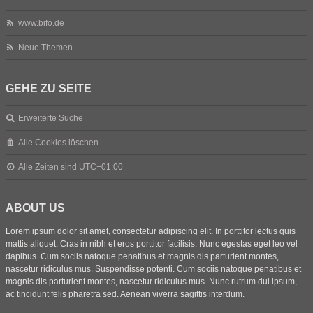
www.bifo.de
Neue Themen
GEHE ZU SEITE
Erweiterte Suche
Alle Cookies löschen
Alle Zeiten sind
UTC+01:00
ABOUT US
Lorem ipsum dolor sit amet, consectetur adipiscing elit. In porttitor lectus quis
mattis aliquet. Cras in nibh et eros porttitor facilisis. Nunc egestas eget leo vel
dapibus. Cum sociis natoque penatibus et magnis dis parturient montes,
nascetur ridiculus mus. Suspendisse potenti. Cum sociis natoque penatibus et
magnis dis parturient montes, nascetur ridiculus mus. Nunc rutrum dui ipsum,
ac tincidunt felis pharetra sed. Aenean viverra sagittis interdum.