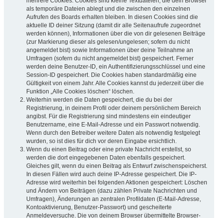
mehrere Cookies. Cookies sind kleine Textdateien, die dein Browser
als temporäre Dateien ablegt und die zwischen den einzelnen
Aufrufen des Boards erhalten bleiben. In diesen Cookies sind die
aktuelle ID deiner Sitzung (damit dir alle Seitenaufrufe zugeordnet
werden können), Informationen über die von dir gelesenen Beiträge
(zur Markierung dieser als gelesen/ungelesen; sofern du nicht
angemeldet bist) sowie Informationen über deine Teilnahme an
Umfragen (sofern du nicht angemeldet bist) gespeichert. Ferner
werden deine Benutzer-ID, ein Authentifizierungsschlüssel und eine
Session-ID gespeichert. Die Cookies haben standardmäßig eine
Gültigkeit von einem Jahr. Alle Cookies kannst du jederzeit über die
Funktion „Alle Cookies löschen“ löschen.
Weiterhin werden die Daten gespeichert, die du bei der
Registrierung, in deinem Profil oder deinem persönlichem Bereich
angibst. Für die Registrierung sind mindestens ein eindeutiger
Benutzername, eine E-Mail-Adresse und ein Passwort notwendig.
Wenn durch den Betreiber weitere Daten als notwendig festgelegt
wurden, so ist dies für dich vor deren Eingabe ersichtlich.
Wenn du einen Beitrag oder eine private Nachricht erstellst, so
werden die dort eingegebenen Daten ebenfalls gespeichert.
Gleiches gilt, wenn du einen Beitrag als Entwurf zwischenspeicherst.
In diesen Fällen wird auch deine IP-Adresse gespeichert. Die IP-
Adresse wird weiterhin bei folgenden Aktionen gespeichert: Löschen
und Ändern von Beiträgen (dazu zählen Private Nachrichten und
Umfragen), Änderungen an zentralen Profildaten (E-Mail-Adresse,
Kontoaktivierung, Benutzer-Passwort) und gescheiterte
Anmeldeversuche. Die von deinem Browser übermittelte Browser-