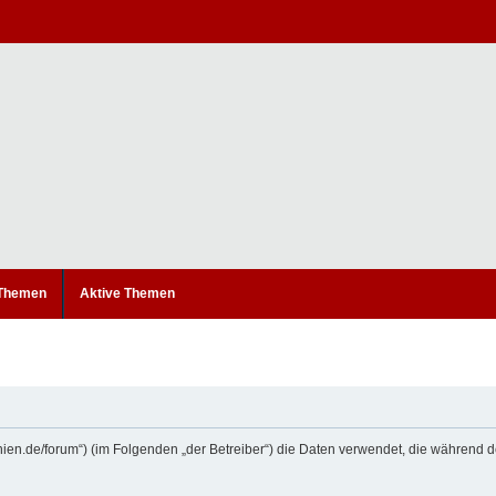
 Themen
Aktive Themen
etanien.de/forum“) (im Folgenden „der Betreiber“) die Daten verwendet, die währe