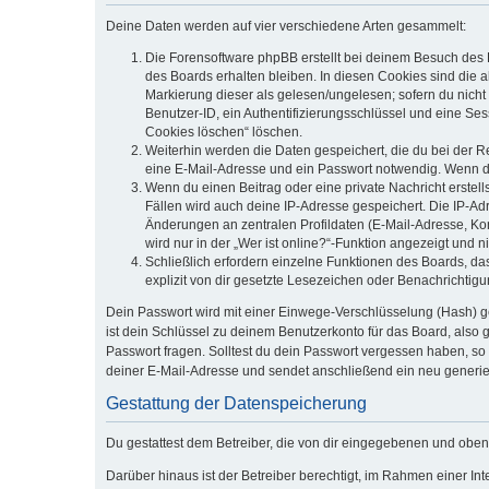
Deine Daten werden auf vier verschiedene Arten gesammelt:
Die Forensoftware phpBB erstellt bei deinem Besuch des 
des Boards erhalten bleiben. In diesen Cookies sind die a
Markierung dieser als gelesen/ungelesen; sofern du nicht
Benutzer-ID, ein Authentifizierungsschlüssel und eine Ses
Cookies löschen“ löschen.
Weiterhin werden die Daten gespeichert, die du bei der R
eine E-Mail-Adresse und ein Passwort notwendig. Wenn durc
Wenn du einen Beitrag oder eine private Nachricht erstell
Fällen wird auch deine IP-Adresse gespeichert. Die IP-A
Änderungen an zentralen Profildaten (E-Mail-Adresse, K
wird nur in der „Wer ist online?“-Funktion angezeigt und n
Schließlich erfordern einzelne Funktionen des Boards, d
explizit von dir gesetzte Lesezeichen oder Benachrichtig
Dein Passwort wird mit einer Einwege-Verschlüsselung (Hash) ge
ist dein Schlüssel zu deinem Benutzerkonto für das Board, also 
Passwort fragen. Solltest du dein Passwort vergessen haben, s
deiner E-Mail-Adresse und sendet anschließend ein neu generie
Gestattung der Datenspeicherung
Du gestattest dem Betreiber, die von dir eingegebenen und oben
Darüber hinaus ist der Betreiber berechtigt, im Rahmen einer I