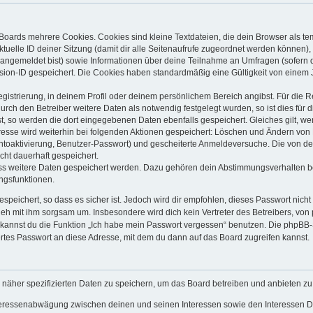
Boards mehrere Cookies. Cookies sind kleine Textdateien, die dein Browser als t
ktuelle ID deiner Sitzung (damit dir alle Seitenaufrufe zugeordnet werden können),
 angemeldet bist) sowie Informationen über deine Teilnahme an Umfragen (sofern 
sion-ID gespeichert. Die Cookies haben standardmäßig eine Gültigkeit von einem Ja
egistrierung, in deinem Profil oder deinem persönlichem Bereich angibst. Für die 
h den Betreiber weitere Daten als notwendig festgelegt wurden, so ist dies für di
st, so werden die dort eingegebenen Daten ebenfalls gespeichert. Gleiches gilt, we
dresse wird weiterhin bei folgenden Aktionen gespeichert: Löschen und Ändern von
ontoaktivierung, Benutzer-Passwort) und gescheiterte Anmeldeversuche. Die von 
icht dauerhaft gespeichert.
ass weitere Daten gespeichert werden. Dazu gehören dein Abstimmungsverhalten b
ungsfunktionen.
speichert, so dass es sicher ist. Jedoch wird dir empfohlen, dieses Passwort nich
geh mit ihm sorgsam um. Insbesondere wird dich kein Vertreter des Betreibers, von
o kannst du die Funktion „Ich habe mein Passwort vergessen“ benutzen. Die phpB
rtes Passwort an diese Adresse, mit dem du dann auf das Board zugreifen kannst.
 näher spezifizierten Daten zu speichern, um das Board betreiben und anbieten z
nteressenabwägung zwischen deinen und seinen Interessen sowie den Interessen Dr