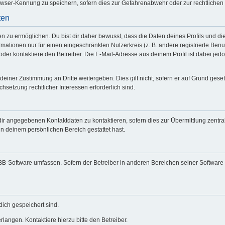
wser-Kennung zu speichern, sofern dies zur Gefahrenabwehr oder zur rechtlichen 
ten
zu ermöglichen. Du bist dir daher bewusst, dass die Daten deines Profils und die vo
mationen nur für einen eingeschränkten Nutzerkreis (z. B. andere registrierte Benu
er kontaktiere den Betreiber. Die E-Mail-Adresse aus deinem Profil ist dabei jed
deiner Zustimmung an Dritte weitergeben. Dies gilt nicht, sofern er auf Grund gese
chsetzung rechtlicher Interessen erforderlich sind.
dir angegebenen Kontaktdaten zu kontaktieren, sofern dies zur Übermittlung zentral
in deinem persönlichen Bereich gestattet hast.
hpBB-Software umfassen. Sofern der Betreiber in anderen Bereichen seiner Software
dich gespeichert sind.
langen. Kontaktiere hierzu bitte den Betreiber.