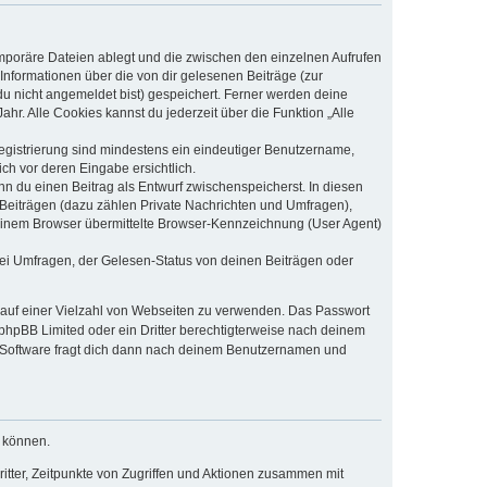
emporäre Dateien ablegt und die zwischen den einzelnen Aufrufen
 Informationen über die von dir gelesenen Beiträge (zur
du nicht angemeldet bist) gespeichert. Ferner werden deine
hr. Alle Cookies kannst du jederzeit über die Funktion „Alle
Registrierung sind mindestens ein eindeutiger Benutzername,
ch vor deren Eingabe ersichtlich.
nn du einen Beitrag als Entwurf zwischenspeicherst. In diesen
 Beiträgen (dazu zählen Private Nachrichten und Umfragen),
deinem Browser übermittelte Browser-Kennzeichnung (User Agent)
ei Umfragen, der Gelesen-Status von deinen Beiträgen oder
t auf einer Vielzahl von Webseiten zu verwenden. Das Passwort
 phpBB Limited oder ein Dritter berechtigterweise nach deinem
B-Software fragt dich dann nach deinem Benutzernamen und
u können.
itter, Zeitpunkte von Zugriffen und Aktionen zusammen mit