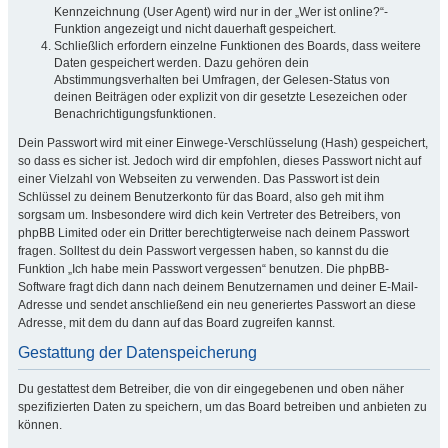
Kennzeichnung (User Agent) wird nur in der „Wer ist online?“-
Funktion angezeigt und nicht dauerhaft gespeichert.
Schließlich erfordern einzelne Funktionen des Boards, dass weitere
Daten gespeichert werden. Dazu gehören dein
Abstimmungsverhalten bei Umfragen, der Gelesen-Status von
deinen Beiträgen oder explizit von dir gesetzte Lesezeichen oder
Benachrichtigungsfunktionen.
Dein Passwort wird mit einer Einwege-Verschlüsselung (Hash) gespeichert,
so dass es sicher ist. Jedoch wird dir empfohlen, dieses Passwort nicht auf
einer Vielzahl von Webseiten zu verwenden. Das Passwort ist dein
Schlüssel zu deinem Benutzerkonto für das Board, also geh mit ihm
sorgsam um. Insbesondere wird dich kein Vertreter des Betreibers, von
phpBB Limited oder ein Dritter berechtigterweise nach deinem Passwort
fragen. Solltest du dein Passwort vergessen haben, so kannst du die
Funktion „Ich habe mein Passwort vergessen“ benutzen. Die phpBB-
Software fragt dich dann nach deinem Benutzernamen und deiner E-Mail-
Adresse und sendet anschließend ein neu generiertes Passwort an diese
Adresse, mit dem du dann auf das Board zugreifen kannst.
Gestattung der Datenspeicherung
Du gestattest dem Betreiber, die von dir eingegebenen und oben näher
spezifizierten Daten zu speichern, um das Board betreiben und anbieten zu
können.