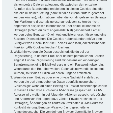
mehrere Cookies. Cookies sind kleine Textdateien, die dein Browser
als temporäre Dateien ablegt und die zwischen den einzelnen
Aufrufen des Boards erhalten bleiben. In diesen Cookies sind die
aktuelle ID deiner Sitzung (damit dir alle Seitenaufrufe zugeordnet
werden können), Informationen über die von dir gelesenen Beiträge
(zur Markierung dieser als gelesen/ungelesen; sofern du nicht
angemeldet bist) sowie Informationen über deine Teilnahme an
Umfragen (sofern du nicht angemeldet bist) gespeichert. Ferner
werden deine Benutzer-ID, ein Authentifizierungsschlüssel und eine
Session-ID gespeichert. Die Cookies haben standardmäßig eine
Gültigkeit von einem Jahr. Alle Cookies kannst du jederzeit über die
Funktion „Alle Cookies löschen“ löschen.
Weiterhin werden die Daten gespeichert, die du bei der
Registrierung, in deinem Profil oder deinem persönlichem Bereich
angibst. Für die Registrierung sind mindestens ein eindeutiger
Benutzername, eine E-Mail-Adresse und ein Passwort notwendig.
Wenn durch den Betreiber weitere Daten als notwendig festgelegt
wurden, so ist dies für dich vor deren Eingabe ersichtlich.
Wenn du einen Beitrag oder eine private Nachricht erstellst, so
werden die dort eingegebenen Daten ebenfalls gespeichert.
Gleiches gilt, wenn du einen Beitrag als Entwurf zwischenspeicherst.
In diesen Fällen wird auch deine IP-Adresse gespeichert. Die IP-
Adresse wird weiterhin bei folgenden Aktionen gespeichert: Löschen
und Ändern von Beiträgen (dazu zählen Private Nachrichten und
Umfragen), Änderungen an zentralen Profildaten (E-Mail-Adresse,
Kontoaktivierung, Benutzer-Passwort) und gescheiterte
Anmeldeversuche. Die von deinem Browser übermittelte Browser-