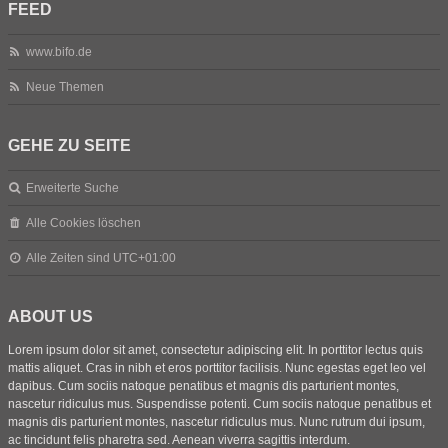
FEED
www.bifo.de
Neue Themen
GEHE ZU SEITE
Erweiterte Suche
Alle Cookies löschen
Alle Zeiten sind
UTC+01:00
ABOUT US
Lorem ipsum dolor sit amet, consectetur adipiscing elit. In porttitor lectus quis
mattis aliquet. Cras in nibh et eros porttitor facilisis. Nunc egestas eget leo vel
dapibus. Cum sociis natoque penatibus et magnis dis parturient montes,
nascetur ridiculus mus. Suspendisse potenti. Cum sociis natoque penatibus et
magnis dis parturient montes, nascetur ridiculus mus. Nunc rutrum dui ipsum,
ac tincidunt felis pharetra sed. Aenean viverra sagittis interdum.