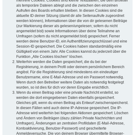
mehrere Cookies. Cookies sind kleine Textdateien, die dein Browser
als temporäre Dateien ablegt und die zwischen den einzelnen
Aufrufen des Boards erhalten bleiben. In diesen Cookies sind die
aktuelle ID deiner Sitzung (damit dir alle Seitenaufrufe zugeordnet
werden können), Informationen über die von dir gelesenen Beiträge
(zur Markierung dieser als gelesen/ungelesen; sofern du nicht
angemeldet bist) sowie Informationen über deine Teilnahme an
Umfragen (sofern du nicht angemeldet bist) gespeichert. Ferner
werden deine Benutzer-ID, ein Authentifizierungsschlüssel und eine
Session-ID gespeichert. Die Cookies haben standardmäßig eine
Gültigkeit von einem Jahr. Alle Cookies kannst du jederzeit über die
Funktion „Alle Cookies löschen“ löschen.
Weiterhin werden die Daten gespeichert, die du bei der
Registrierung, in deinem Profil oder deinem persönlichem Bereich
angibst. Für die Registrierung sind mindestens ein eindeutiger
Benutzername, eine E-Mail-Adresse und ein Passwort notwendig.
Wenn durch den Betreiber weitere Daten als notwendig festgelegt
wurden, so ist dies für dich vor deren Eingabe ersichtlich.
Wenn du einen Beitrag oder eine private Nachricht erstellst, so
werden die dort eingegebenen Daten ebenfalls gespeichert.
Gleiches gilt, wenn du einen Beitrag als Entwurf zwischenspeicherst.
In diesen Fällen wird auch deine IP-Adresse gespeichert. Die IP-
Adresse wird weiterhin bei folgenden Aktionen gespeichert: Löschen
und Ändern von Beiträgen (dazu zählen Private Nachrichten und
Umfragen), Änderungen an zentralen Profildaten (E-Mail-Adresse,
Kontoaktivierung, Benutzer-Passwort) und gescheiterte
Anmeldeversuche. Die von deinem Browser übermittelte Browser-