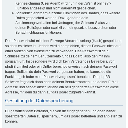
Kennzeichnung (User Agent) wird nur in der „Wer ist online?“-
Funktion angezeigt und nicht dauerhaft gespeichert.
Schließlich erfordern einzelne Funktionen des Boards, dass weitere
Daten gespeichert werden. Dazu gehören dein
Abstimmungsverhalten bei Umfragen, der Gelesen-Status von
deinen Beiträgen oder explizit von dir gesetzte Lesezeichen oder
Benachrichtigungsfunktionen.
Dein Passwort wird mit einer Einwege-Verschlüsselung (Hash) gespeichert,
so dass es sicher ist. Jedoch wird dir empfohlen, dieses Passwort nicht auf
einer Vielzahl von Webseiten zu verwenden. Das Passwort ist dein
Schlüssel zu deinem Benutzerkonto für das Board, also geh mit ihm
sorgsam um. Insbesondere wird dich kein Vertreter des Betreibers, von
phpBB Limited oder ein Dritter berechtigterweise nach deinem Passwort
fragen. Solltest du dein Passwort vergessen haben, so kannst du die
Funktion „Ich habe mein Passwort vergessen“ benutzen. Die phpBB-
Software fragt dich dann nach deinem Benutzernamen und deiner E-Mail-
Adresse und sendet anschließend ein neu generiertes Passwort an diese
Adresse, mit dem du dann auf das Board zugreifen kannst.
Gestattung der Datenspeicherung
Du gestattest dem Betreiber, die von dir eingegebenen und oben näher
spezifizierten Daten zu speichern, um das Board betreiben und anbieten zu
können.