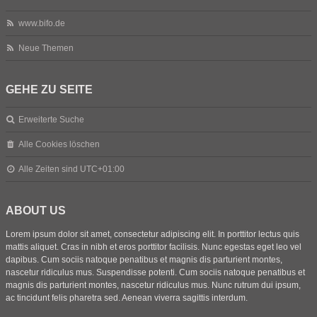
www.bifo.de
Neue Themen
GEHE ZU SEITE
Erweiterte Suche
Alle Cookies löschen
Alle Zeiten sind
UTC+01:00
ABOUT US
Lorem ipsum dolor sit amet, consectetur adipiscing elit. In porttitor lectus quis
mattis aliquet. Cras in nibh et eros porttitor facilisis. Nunc egestas eget leo vel
dapibus. Cum sociis natoque penatibus et magnis dis parturient montes,
nascetur ridiculus mus. Suspendisse potenti. Cum sociis natoque penatibus et
magnis dis parturient montes, nascetur ridiculus mus. Nunc rutrum dui ipsum,
ac tincidunt felis pharetra sed. Aenean viverra sagittis interdum.