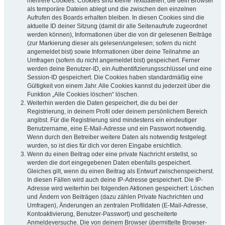
mehrere Cookies. Cookies sind kleine Textdateien, die dein Browser
als temporäre Dateien ablegt und die zwischen den einzelnen
Aufrufen des Boards erhalten bleiben. In diesen Cookies sind die
aktuelle ID deiner Sitzung (damit dir alle Seitenaufrufe zugeordnet
werden können), Informationen über die von dir gelesenen Beiträge
(zur Markierung dieser als gelesen/ungelesen; sofern du nicht
angemeldet bist) sowie Informationen über deine Teilnahme an
Umfragen (sofern du nicht angemeldet bist) gespeichert. Ferner
werden deine Benutzer-ID, ein Authentifizierungsschlüssel und eine
Session-ID gespeichert. Die Cookies haben standardmäßig eine
Gültigkeit von einem Jahr. Alle Cookies kannst du jederzeit über die
Funktion „Alle Cookies löschen“ löschen.
Weiterhin werden die Daten gespeichert, die du bei der
Registrierung, in deinem Profil oder deinem persönlichem Bereich
angibst. Für die Registrierung sind mindestens ein eindeutiger
Benutzername, eine E-Mail-Adresse und ein Passwort notwendig.
Wenn durch den Betreiber weitere Daten als notwendig festgelegt
wurden, so ist dies für dich vor deren Eingabe ersichtlich.
Wenn du einen Beitrag oder eine private Nachricht erstellst, so
werden die dort eingegebenen Daten ebenfalls gespeichert.
Gleiches gilt, wenn du einen Beitrag als Entwurf zwischenspeicherst.
In diesen Fällen wird auch deine IP-Adresse gespeichert. Die IP-
Adresse wird weiterhin bei folgenden Aktionen gespeichert: Löschen
und Ändern von Beiträgen (dazu zählen Private Nachrichten und
Umfragen), Änderungen an zentralen Profildaten (E-Mail-Adresse,
Kontoaktivierung, Benutzer-Passwort) und gescheiterte
Anmeldeversuche. Die von deinem Browser übermittelte Browser-