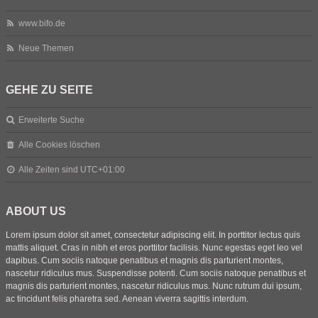
www.bifo.de
Neue Themen
GEHE ZU SEITE
Erweiterte Suche
Alle Cookies löschen
Alle Zeiten sind
UTC+01:00
ABOUT US
Lorem ipsum dolor sit amet, consectetur adipiscing elit. In porttitor lectus quis
mattis aliquet. Cras in nibh et eros porttitor facilisis. Nunc egestas eget leo vel
dapibus. Cum sociis natoque penatibus et magnis dis parturient montes,
nascetur ridiculus mus. Suspendisse potenti. Cum sociis natoque penatibus et
magnis dis parturient montes, nascetur ridiculus mus. Nunc rutrum dui ipsum,
ac tincidunt felis pharetra sed. Aenean viverra sagittis interdum.