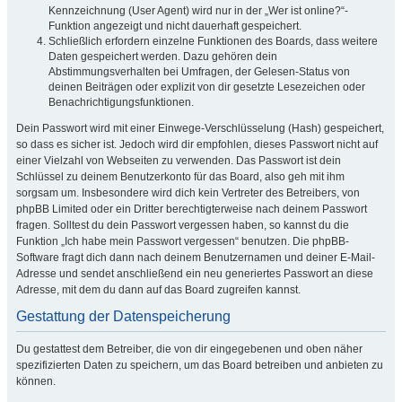
Kennzeichnung (User Agent) wird nur in der „Wer ist online?“-
Funktion angezeigt und nicht dauerhaft gespeichert.
Schließlich erfordern einzelne Funktionen des Boards, dass weitere
Daten gespeichert werden. Dazu gehören dein
Abstimmungsverhalten bei Umfragen, der Gelesen-Status von
deinen Beiträgen oder explizit von dir gesetzte Lesezeichen oder
Benachrichtigungsfunktionen.
Dein Passwort wird mit einer Einwege-Verschlüsselung (Hash) gespeichert,
so dass es sicher ist. Jedoch wird dir empfohlen, dieses Passwort nicht auf
einer Vielzahl von Webseiten zu verwenden. Das Passwort ist dein
Schlüssel zu deinem Benutzerkonto für das Board, also geh mit ihm
sorgsam um. Insbesondere wird dich kein Vertreter des Betreibers, von
phpBB Limited oder ein Dritter berechtigterweise nach deinem Passwort
fragen. Solltest du dein Passwort vergessen haben, so kannst du die
Funktion „Ich habe mein Passwort vergessen“ benutzen. Die phpBB-
Software fragt dich dann nach deinem Benutzernamen und deiner E-Mail-
Adresse und sendet anschließend ein neu generiertes Passwort an diese
Adresse, mit dem du dann auf das Board zugreifen kannst.
Gestattung der Datenspeicherung
Du gestattest dem Betreiber, die von dir eingegebenen und oben näher
spezifizierten Daten zu speichern, um das Board betreiben und anbieten zu
können.