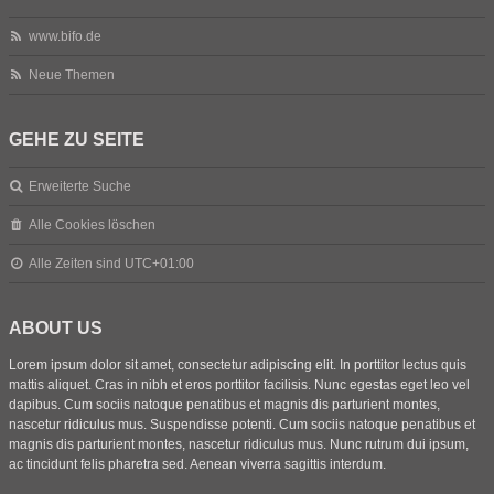
www.bifo.de
Neue Themen
GEHE ZU SEITE
Erweiterte Suche
Alle Cookies löschen
Alle Zeiten sind
UTC+01:00
ABOUT US
Lorem ipsum dolor sit amet, consectetur adipiscing elit. In porttitor lectus quis
mattis aliquet. Cras in nibh et eros porttitor facilisis. Nunc egestas eget leo vel
dapibus. Cum sociis natoque penatibus et magnis dis parturient montes,
nascetur ridiculus mus. Suspendisse potenti. Cum sociis natoque penatibus et
magnis dis parturient montes, nascetur ridiculus mus. Nunc rutrum dui ipsum,
ac tincidunt felis pharetra sed. Aenean viverra sagittis interdum.