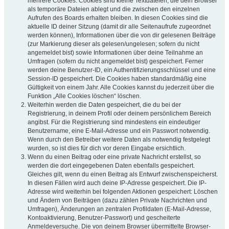
mehrere Cookies. Cookies sind kleine Textdateien, die dein Browser
als temporäre Dateien ablegt und die zwischen den einzelnen
Aufrufen des Boards erhalten bleiben. In diesen Cookies sind die
aktuelle ID deiner Sitzung (damit dir alle Seitenaufrufe zugeordnet
werden können), Informationen über die von dir gelesenen Beiträge
(zur Markierung dieser als gelesen/ungelesen; sofern du nicht
angemeldet bist) sowie Informationen über deine Teilnahme an
Umfragen (sofern du nicht angemeldet bist) gespeichert. Ferner
werden deine Benutzer-ID, ein Authentifizierungsschlüssel und eine
Session-ID gespeichert. Die Cookies haben standardmäßig eine
Gültigkeit von einem Jahr. Alle Cookies kannst du jederzeit über die
Funktion „Alle Cookies löschen“ löschen.
Weiterhin werden die Daten gespeichert, die du bei der
Registrierung, in deinem Profil oder deinem persönlichem Bereich
angibst. Für die Registrierung sind mindestens ein eindeutiger
Benutzername, eine E-Mail-Adresse und ein Passwort notwendig.
Wenn durch den Betreiber weitere Daten als notwendig festgelegt
wurden, so ist dies für dich vor deren Eingabe ersichtlich.
Wenn du einen Beitrag oder eine private Nachricht erstellst, so
werden die dort eingegebenen Daten ebenfalls gespeichert.
Gleiches gilt, wenn du einen Beitrag als Entwurf zwischenspeicherst.
In diesen Fällen wird auch deine IP-Adresse gespeichert. Die IP-
Adresse wird weiterhin bei folgenden Aktionen gespeichert: Löschen
und Ändern von Beiträgen (dazu zählen Private Nachrichten und
Umfragen), Änderungen an zentralen Profildaten (E-Mail-Adresse,
Kontoaktivierung, Benutzer-Passwort) und gescheiterte
Anmeldeversuche. Die von deinem Browser übermittelte Browser-