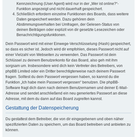
Kennzeichnung (User Agent) wird nur in der „Wer ist online?“-
Funktion angezeigt und nicht dauerhaft gespeichert.
Schließlich erfordern einzelne Funktionen des Boards, dass weitere
Daten gespeichert werden. Dazu gehören dein
Abstimmungsverhalten bei Umfragen, der Gelesen-Status von
deinen Beiträgen oder explizit von dir gesetzte Lesezeichen oder
Benachrichtigungsfunktionen.
Dein Passwort wird mit einer Einwege-Verschlüsselung (Hash) gespeichert,
so dass es sicher ist. Jedoch wird dir empfohlen, dieses Passwort nicht auf
einer Vielzahl von Webseiten zu verwenden. Das Passwort ist dein
Schlüssel zu deinem Benutzerkonto für das Board, also geh mit ihm
sorgsam um. Insbesondere wird dich kein Vertreter des Betreibers, von
phpBB Limited oder ein Dritter berechtigterweise nach deinem Passwort
fragen. Solltest du dein Passwort vergessen haben, so kannst du die
Funktion „Ich habe mein Passwort vergessen“ benutzen. Die phpBB-
Software fragt dich dann nach deinem Benutzernamen und deiner E-Mail-
Adresse und sendet anschließend ein neu generiertes Passwort an diese
Adresse, mit dem du dann auf das Board zugreifen kannst.
Gestattung der Datenspeicherung
Du gestattest dem Betreiber, die von dir eingegebenen und oben näher
spezifizierten Daten zu speichern, um das Board betreiben und anbieten zu
können.