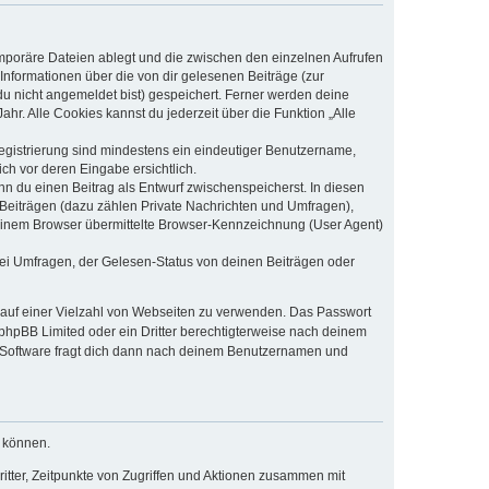
emporäre Dateien ablegt und die zwischen den einzelnen Aufrufen
 Informationen über die von dir gelesenen Beiträge (zur
du nicht angemeldet bist) gespeichert. Ferner werden deine
hr. Alle Cookies kannst du jederzeit über die Funktion „Alle
Registrierung sind mindestens ein eindeutiger Benutzername,
ch vor deren Eingabe ersichtlich.
nn du einen Beitrag als Entwurf zwischenspeicherst. In diesen
 Beiträgen (dazu zählen Private Nachrichten und Umfragen),
deinem Browser übermittelte Browser-Kennzeichnung (User Agent)
ei Umfragen, der Gelesen-Status von deinen Beiträgen oder
t auf einer Vielzahl von Webseiten zu verwenden. Das Passwort
 phpBB Limited oder ein Dritter berechtigterweise nach deinem
B-Software fragt dich dann nach deinem Benutzernamen und
u können.
itter, Zeitpunkte von Zugriffen und Aktionen zusammen mit