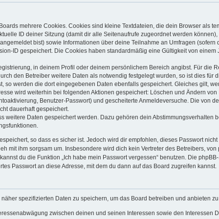
Boards mehrere Cookies. Cookies sind kleine Textdateien, die dein Browser als t
ktuelle ID deiner Sitzung (damit dir alle Seitenaufrufe zugeordnet werden können),
 angemeldet bist) sowie Informationen über deine Teilnahme an Umfragen (sofern 
sion-ID gespeichert. Die Cookies haben standardmäßig eine Gültigkeit von einem Ja
egistrierung, in deinem Profil oder deinem persönlichem Bereich angibst. Für die 
h den Betreiber weitere Daten als notwendig festgelegt wurden, so ist dies für di
st, so werden die dort eingegebenen Daten ebenfalls gespeichert. Gleiches gilt, we
dresse wird weiterhin bei folgenden Aktionen gespeichert: Löschen und Ändern von
ontoaktivierung, Benutzer-Passwort) und gescheiterte Anmeldeversuche. Die von 
icht dauerhaft gespeichert.
ass weitere Daten gespeichert werden. Dazu gehören dein Abstimmungsverhalten b
ungsfunktionen.
speichert, so dass es sicher ist. Jedoch wird dir empfohlen, dieses Passwort nich
geh mit ihm sorgsam um. Insbesondere wird dich kein Vertreter des Betreibers, von
o kannst du die Funktion „Ich habe mein Passwort vergessen“ benutzen. Die phpB
rtes Passwort an diese Adresse, mit dem du dann auf das Board zugreifen kannst.
 näher spezifizierten Daten zu speichern, um das Board betreiben und anbieten z
nteressenabwägung zwischen deinen und seinen Interessen sowie den Interessen Dr