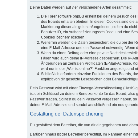
Deine Daten werden auf vier verschiedene Arten gesammelt:
Die Forensoftware phpBB erstellt bei deinem Besuch des 
des Boards erhalten bleiben. In diesen Cookies sind die a
Markierung dieser als gelesen/ungelesen; sofern du nicht
Benutzer-ID, ein Authentifizierungsschlüssel und eine Ses
Cookies löschen“ löschen.
Weiterhin werden die Daten gespeichert, die du bei der R
eine E-Mail-Adresse und ein Passwort notwendig. Wenn durc
Wenn du einen Beitrag oder eine private Nachricht erstell
Fällen wird auch deine IP-Adresse gespeichert. Die IP-A
Änderungen an zentralen Profildaten (E-Mail-Adresse, K
wird nur in der „Wer ist online?“-Funktion angezeigt und n
Schließlich erfordern einzelne Funktionen des Boards, d
explizit von dir gesetzte Lesezeichen oder Benachrichtig
Dein Passwort wird mit einer Einwege-Verschlüsselung (Hash) ge
ist dein Schlüssel zu deinem Benutzerkonto für das Board, also 
Passwort fragen. Solltest du dein Passwort vergessen haben, s
deiner E-Mail-Adresse und sendet anschließend ein neu generie
Gestattung der Datenspeicherung
Du gestattest dem Betreiber, die von dir eingegebenen und oben
Darüber hinaus ist der Betreiber berechtigt, im Rahmen einer I