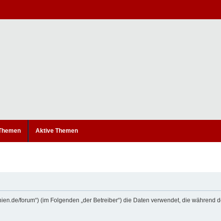
 Themen
Aktive Themen
etanien.de/forum“) (im Folgenden „der Betreiber“) die Daten verwendet, die währe