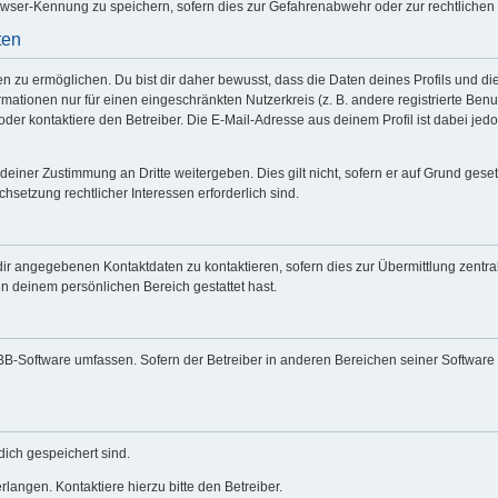
wser-Kennung zu speichern, sofern dies zur Gefahrenabwehr oder zur rechtlichen 
ten
zu ermöglichen. Du bist dir daher bewusst, dass die Daten deines Profils und die vo
mationen nur für einen eingeschränkten Nutzerkreis (z. B. andere registrierte Benu
er kontaktiere den Betreiber. Die E-Mail-Adresse aus deinem Profil ist dabei jed
deiner Zustimmung an Dritte weitergeben. Dies gilt nicht, sofern er auf Grund gese
chsetzung rechtlicher Interessen erforderlich sind.
dir angegebenen Kontaktdaten zu kontaktieren, sofern dies zur Übermittlung zentral
in deinem persönlichen Bereich gestattet hast.
hpBB-Software umfassen. Sofern der Betreiber in anderen Bereichen seiner Software
dich gespeichert sind.
langen. Kontaktiere hierzu bitte den Betreiber.