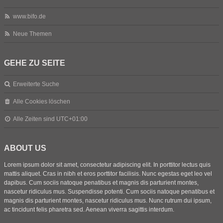
www.bifo.de
Neue Themen
GEHE ZU SEITE
Erweiterte Suche
Alle Cookies löschen
Alle Zeiten sind
UTC+01:00
ABOUT US
Lorem ipsum dolor sit amet, consectetur adipiscing elit. In porttitor lectus quis
mattis aliquet. Cras in nibh et eros porttitor facilisis. Nunc egestas eget leo vel
dapibus. Cum sociis natoque penatibus et magnis dis parturient montes,
nascetur ridiculus mus. Suspendisse potenti. Cum sociis natoque penatibus et
magnis dis parturient montes, nascetur ridiculus mus. Nunc rutrum dui ipsum,
ac tincidunt felis pharetra sed. Aenean viverra sagittis interdum.