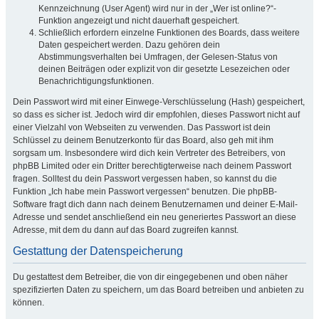
Kennzeichnung (User Agent) wird nur in der „Wer ist online?“-
Funktion angezeigt und nicht dauerhaft gespeichert.
Schließlich erfordern einzelne Funktionen des Boards, dass weitere
Daten gespeichert werden. Dazu gehören dein
Abstimmungsverhalten bei Umfragen, der Gelesen-Status von
deinen Beiträgen oder explizit von dir gesetzte Lesezeichen oder
Benachrichtigungsfunktionen.
Dein Passwort wird mit einer Einwege-Verschlüsselung (Hash) gespeichert,
so dass es sicher ist. Jedoch wird dir empfohlen, dieses Passwort nicht auf
einer Vielzahl von Webseiten zu verwenden. Das Passwort ist dein
Schlüssel zu deinem Benutzerkonto für das Board, also geh mit ihm
sorgsam um. Insbesondere wird dich kein Vertreter des Betreibers, von
phpBB Limited oder ein Dritter berechtigterweise nach deinem Passwort
fragen. Solltest du dein Passwort vergessen haben, so kannst du die
Funktion „Ich habe mein Passwort vergessen“ benutzen. Die phpBB-
Software fragt dich dann nach deinem Benutzernamen und deiner E-Mail-
Adresse und sendet anschließend ein neu generiertes Passwort an diese
Adresse, mit dem du dann auf das Board zugreifen kannst.
Gestattung der Datenspeicherung
Du gestattest dem Betreiber, die von dir eingegebenen und oben näher
spezifizierten Daten zu speichern, um das Board betreiben und anbieten zu
können.