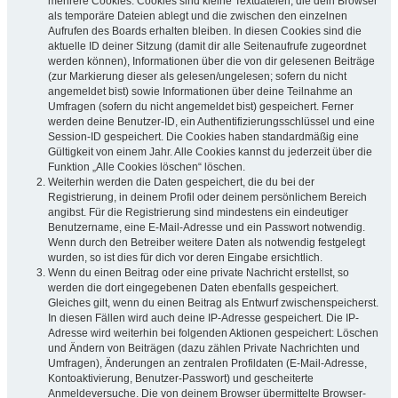
mehrere Cookies. Cookies sind kleine Textdateien, die dein Browser
als temporäre Dateien ablegt und die zwischen den einzelnen
Aufrufen des Boards erhalten bleiben. In diesen Cookies sind die
aktuelle ID deiner Sitzung (damit dir alle Seitenaufrufe zugeordnet
werden können), Informationen über die von dir gelesenen Beiträge
(zur Markierung dieser als gelesen/ungelesen; sofern du nicht
angemeldet bist) sowie Informationen über deine Teilnahme an
Umfragen (sofern du nicht angemeldet bist) gespeichert. Ferner
werden deine Benutzer-ID, ein Authentifizierungsschlüssel und eine
Session-ID gespeichert. Die Cookies haben standardmäßig eine
Gültigkeit von einem Jahr. Alle Cookies kannst du jederzeit über die
Funktion „Alle Cookies löschen“ löschen.
Weiterhin werden die Daten gespeichert, die du bei der
Registrierung, in deinem Profil oder deinem persönlichem Bereich
angibst. Für die Registrierung sind mindestens ein eindeutiger
Benutzername, eine E-Mail-Adresse und ein Passwort notwendig.
Wenn durch den Betreiber weitere Daten als notwendig festgelegt
wurden, so ist dies für dich vor deren Eingabe ersichtlich.
Wenn du einen Beitrag oder eine private Nachricht erstellst, so
werden die dort eingegebenen Daten ebenfalls gespeichert.
Gleiches gilt, wenn du einen Beitrag als Entwurf zwischenspeicherst.
In diesen Fällen wird auch deine IP-Adresse gespeichert. Die IP-
Adresse wird weiterhin bei folgenden Aktionen gespeichert: Löschen
und Ändern von Beiträgen (dazu zählen Private Nachrichten und
Umfragen), Änderungen an zentralen Profildaten (E-Mail-Adresse,
Kontoaktivierung, Benutzer-Passwort) und gescheiterte
Anmeldeversuche. Die von deinem Browser übermittelte Browser-