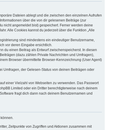
emporäre Dateien ablegt und die zwischen den einzelnen Aufrufen
 Informationen über die von dir gelesenen Beiträge (zur
du nicht angemeldet bist) gespeichert. Ferner werden deine
hr. Alle Cookies kannst du jederzeit über die Funktion „Alle
Registrierung sind mindestens ein eindeutiger Benutzername,
ch vor deren Eingabe ersichtlich.
nn du einen Beitrag als Entwurf zwischenspeicherst. In diesen
 Beiträgen (dazu zählen Private Nachrichten und Umfragen),
deinem Browser übermittelte Browser-Kennzeichnung (User Agent)
ei Umfragen, der Gelesen-Status von deinen Beiträgen oder
t auf einer Vielzahl von Webseiten zu verwenden. Das Passwort
 phpBB Limited oder ein Dritter berechtigterweise nach deinem
B-Software fragt dich dann nach deinem Benutzernamen und
u können.
itter, Zeitpunkte von Zugriffen und Aktionen zusammen mit