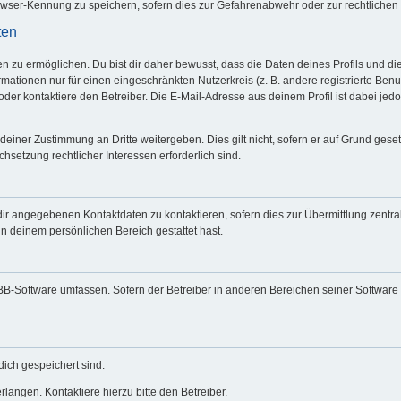
wser-Kennung zu speichern, sofern dies zur Gefahrenabwehr oder zur rechtlichen 
ten
zu ermöglichen. Du bist dir daher bewusst, dass die Daten deines Profils und die vo
mationen nur für einen eingeschränkten Nutzerkreis (z. B. andere registrierte Benu
er kontaktiere den Betreiber. Die E-Mail-Adresse aus deinem Profil ist dabei jed
deiner Zustimmung an Dritte weitergeben. Dies gilt nicht, sofern er auf Grund gese
chsetzung rechtlicher Interessen erforderlich sind.
dir angegebenen Kontaktdaten zu kontaktieren, sofern dies zur Übermittlung zentral
in deinem persönlichen Bereich gestattet hast.
hpBB-Software umfassen. Sofern der Betreiber in anderen Bereichen seiner Software
dich gespeichert sind.
langen. Kontaktiere hierzu bitte den Betreiber.