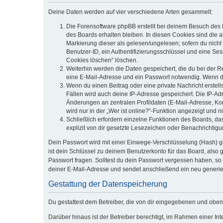
Deine Daten werden auf vier verschiedene Arten gesammelt:
Die Forensoftware phpBB erstellt bei deinem Besuch des 
des Boards erhalten bleiben. In diesen Cookies sind die a
Markierung dieser als gelesen/ungelesen; sofern du nicht
Benutzer-ID, ein Authentifizierungsschlüssel und eine Ses
Cookies löschen“ löschen.
Weiterhin werden die Daten gespeichert, die du bei der R
eine E-Mail-Adresse und ein Passwort notwendig. Wenn durc
Wenn du einen Beitrag oder eine private Nachricht erstell
Fällen wird auch deine IP-Adresse gespeichert. Die IP-A
Änderungen an zentralen Profildaten (E-Mail-Adresse, K
wird nur in der „Wer ist online?“-Funktion angezeigt und n
Schließlich erfordern einzelne Funktionen des Boards, d
explizit von dir gesetzte Lesezeichen oder Benachrichtig
Dein Passwort wird mit einer Einwege-Verschlüsselung (Hash) ge
ist dein Schlüssel zu deinem Benutzerkonto für das Board, also 
Passwort fragen. Solltest du dein Passwort vergessen haben, s
deiner E-Mail-Adresse und sendet anschließend ein neu generie
Gestattung der Datenspeicherung
Du gestattest dem Betreiber, die von dir eingegebenen und oben
Darüber hinaus ist der Betreiber berechtigt, im Rahmen einer I