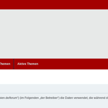
 Themen
Aktive Themen
etanien.de/forum“) (im Folgenden „der Betreiber“) die Daten verwendet, die währe