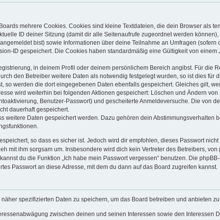
Boards mehrere Cookies. Cookies sind kleine Textdateien, die dein Browser als t
ktuelle ID deiner Sitzung (damit dir alle Seitenaufrufe zugeordnet werden können),
 angemeldet bist) sowie Informationen über deine Teilnahme an Umfragen (sofern 
sion-ID gespeichert. Die Cookies haben standardmäßig eine Gültigkeit von einem Ja
egistrierung, in deinem Profil oder deinem persönlichem Bereich angibst. Für die 
h den Betreiber weitere Daten als notwendig festgelegt wurden, so ist dies für di
st, so werden die dort eingegebenen Daten ebenfalls gespeichert. Gleiches gilt, we
dresse wird weiterhin bei folgenden Aktionen gespeichert: Löschen und Ändern von
ontoaktivierung, Benutzer-Passwort) und gescheiterte Anmeldeversuche. Die von 
icht dauerhaft gespeichert.
ass weitere Daten gespeichert werden. Dazu gehören dein Abstimmungsverhalten b
ungsfunktionen.
speichert, so dass es sicher ist. Jedoch wird dir empfohlen, dieses Passwort nich
geh mit ihm sorgsam um. Insbesondere wird dich kein Vertreter des Betreibers, von
o kannst du die Funktion „Ich habe mein Passwort vergessen“ benutzen. Die phpB
rtes Passwort an diese Adresse, mit dem du dann auf das Board zugreifen kannst.
 näher spezifizierten Daten zu speichern, um das Board betreiben und anbieten z
nteressenabwägung zwischen deinen und seinen Interessen sowie den Interessen Dr