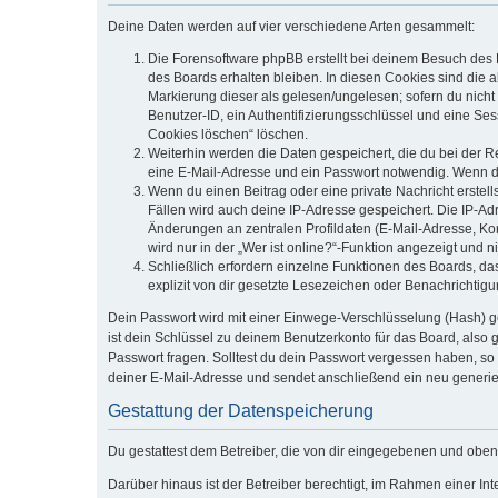
Deine Daten werden auf vier verschiedene Arten gesammelt:
Die Forensoftware phpBB erstellt bei deinem Besuch des 
des Boards erhalten bleiben. In diesen Cookies sind die a
Markierung dieser als gelesen/ungelesen; sofern du nicht
Benutzer-ID, ein Authentifizierungsschlüssel und eine Ses
Cookies löschen“ löschen.
Weiterhin werden die Daten gespeichert, die du bei der R
eine E-Mail-Adresse und ein Passwort notwendig. Wenn durc
Wenn du einen Beitrag oder eine private Nachricht erstell
Fällen wird auch deine IP-Adresse gespeichert. Die IP-A
Änderungen an zentralen Profildaten (E-Mail-Adresse, K
wird nur in der „Wer ist online?“-Funktion angezeigt und n
Schließlich erfordern einzelne Funktionen des Boards, d
explizit von dir gesetzte Lesezeichen oder Benachrichtig
Dein Passwort wird mit einer Einwege-Verschlüsselung (Hash) ge
ist dein Schlüssel zu deinem Benutzerkonto für das Board, also 
Passwort fragen. Solltest du dein Passwort vergessen haben, s
deiner E-Mail-Adresse und sendet anschließend ein neu generie
Gestattung der Datenspeicherung
Du gestattest dem Betreiber, die von dir eingegebenen und oben
Darüber hinaus ist der Betreiber berechtigt, im Rahmen einer I