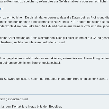
wser-Kennung zu speichern, sofern dies zur Gefahrenabwehr oder zur rechtlichen 
ten
zu ermöglichen. Du bist dir daher bewusst, dass die Daten deines Profils und die vo
mationen nur für einen eingeschränkten Nutzerkreis (z. B. andere registrierte Benu
er kontaktiere den Betreiber. Die E-Mail-Adresse aus deinem Profil ist dabei jed
deiner Zustimmung an Dritte weitergeben. Dies gilt nicht, sofern er auf Grund gese
chsetzung rechtlicher Interessen erforderlich sind.
dir angegebenen Kontaktdaten zu kontaktieren, sofern dies zur Übermittlung zentral
in deinem persönlichen Bereich gestattet hast.
hpBB-Software umfassen. Sofern der Betreiber in anderen Bereichen seiner Software
dich gespeichert sind.
langen. Kontaktiere hierzu bitte den Betreiber.