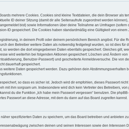
Boards mehrere Cookies. Cookies sind kleine Textdateien, die dein Browser als t
ktuelle ID deiner Sitzung (damit dir alle Seitenaufrufe zugeordnet werden können),
 angemeldet bist) sowie Informationen über deine Teilnahme an Umfragen (sofern 
sion-ID gespeichert. Die Cookies haben standardmäßig eine Gültigkeit von einem Ja
egistrierung, in deinem Profil oder deinem persönlichem Bereich angibst. Für die 
h den Betreiber weitere Daten als notwendig festgelegt wurden, so ist dies für di
st, so werden die dort eingegebenen Daten ebenfalls gespeichert. Gleiches gilt, we
dresse wird weiterhin bei folgenden Aktionen gespeichert: Löschen und Ändern von
ontoaktivierung, Benutzer-Passwort) und gescheiterte Anmeldeversuche. Die von 
icht dauerhaft gespeichert.
ass weitere Daten gespeichert werden. Dazu gehören dein Abstimmungsverhalten b
ungsfunktionen.
speichert, so dass es sicher ist. Jedoch wird dir empfohlen, dieses Passwort nich
geh mit ihm sorgsam um. Insbesondere wird dich kein Vertreter des Betreibers, von
o kannst du die Funktion „Ich habe mein Passwort vergessen“ benutzen. Die phpB
rtes Passwort an diese Adresse, mit dem du dann auf das Board zugreifen kannst.
 näher spezifizierten Daten zu speichern, um das Board betreiben und anbieten z
nteressenabwägung zwischen deinen und seinen Interessen sowie den Interessen Dr