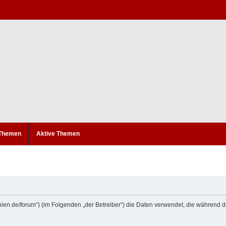
 Themen
Aktive Themen
etanien.de/forum“) (im Folgenden „der Betreiber“) die Daten verwendet, die währe