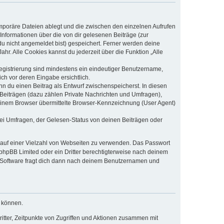
emporäre Dateien ablegt und die zwischen den einzelnen Aufrufen
 Informationen über die von dir gelesenen Beiträge (zur
du nicht angemeldet bist) gespeichert. Ferner werden deine
hr. Alle Cookies kannst du jederzeit über die Funktion „Alle
Registrierung sind mindestens ein eindeutiger Benutzername,
ch vor deren Eingabe ersichtlich.
nn du einen Beitrag als Entwurf zwischenspeicherst. In diesen
 Beiträgen (dazu zählen Private Nachrichten und Umfragen),
deinem Browser übermittelte Browser-Kennzeichnung (User Agent)
ei Umfragen, der Gelesen-Status von deinen Beiträgen oder
t auf einer Vielzahl von Webseiten zu verwenden. Das Passwort
 phpBB Limited oder ein Dritter berechtigterweise nach deinem
B-Software fragt dich dann nach deinem Benutzernamen und
u können.
itter, Zeitpunkte von Zugriffen und Aktionen zusammen mit