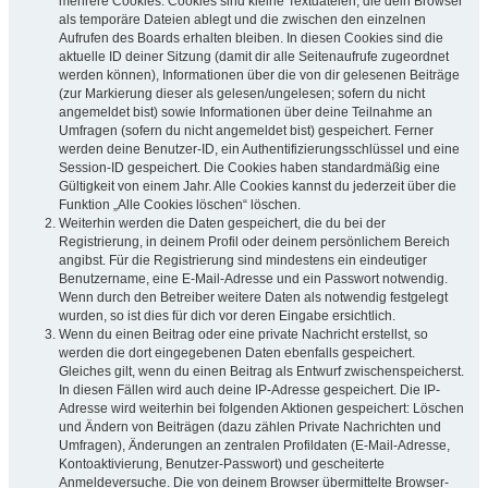
mehrere Cookies. Cookies sind kleine Textdateien, die dein Browser
als temporäre Dateien ablegt und die zwischen den einzelnen
Aufrufen des Boards erhalten bleiben. In diesen Cookies sind die
aktuelle ID deiner Sitzung (damit dir alle Seitenaufrufe zugeordnet
werden können), Informationen über die von dir gelesenen Beiträge
(zur Markierung dieser als gelesen/ungelesen; sofern du nicht
angemeldet bist) sowie Informationen über deine Teilnahme an
Umfragen (sofern du nicht angemeldet bist) gespeichert. Ferner
werden deine Benutzer-ID, ein Authentifizierungsschlüssel und eine
Session-ID gespeichert. Die Cookies haben standardmäßig eine
Gültigkeit von einem Jahr. Alle Cookies kannst du jederzeit über die
Funktion „Alle Cookies löschen“ löschen.
Weiterhin werden die Daten gespeichert, die du bei der
Registrierung, in deinem Profil oder deinem persönlichem Bereich
angibst. Für die Registrierung sind mindestens ein eindeutiger
Benutzername, eine E-Mail-Adresse und ein Passwort notwendig.
Wenn durch den Betreiber weitere Daten als notwendig festgelegt
wurden, so ist dies für dich vor deren Eingabe ersichtlich.
Wenn du einen Beitrag oder eine private Nachricht erstellst, so
werden die dort eingegebenen Daten ebenfalls gespeichert.
Gleiches gilt, wenn du einen Beitrag als Entwurf zwischenspeicherst.
In diesen Fällen wird auch deine IP-Adresse gespeichert. Die IP-
Adresse wird weiterhin bei folgenden Aktionen gespeichert: Löschen
und Ändern von Beiträgen (dazu zählen Private Nachrichten und
Umfragen), Änderungen an zentralen Profildaten (E-Mail-Adresse,
Kontoaktivierung, Benutzer-Passwort) und gescheiterte
Anmeldeversuche. Die von deinem Browser übermittelte Browser-