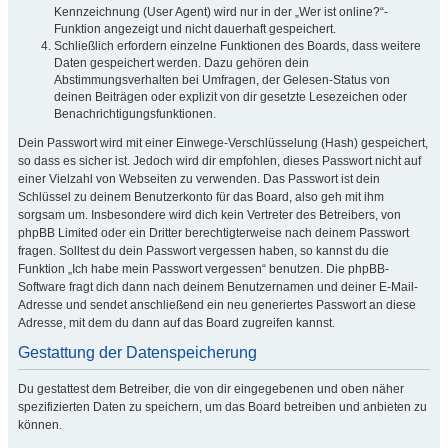
Kennzeichnung (User Agent) wird nur in der „Wer ist online?“-
Funktion angezeigt und nicht dauerhaft gespeichert.
Schließlich erfordern einzelne Funktionen des Boards, dass weitere
Daten gespeichert werden. Dazu gehören dein
Abstimmungsverhalten bei Umfragen, der Gelesen-Status von
deinen Beiträgen oder explizit von dir gesetzte Lesezeichen oder
Benachrichtigungsfunktionen.
Dein Passwort wird mit einer Einwege-Verschlüsselung (Hash) gespeichert,
so dass es sicher ist. Jedoch wird dir empfohlen, dieses Passwort nicht auf
einer Vielzahl von Webseiten zu verwenden. Das Passwort ist dein
Schlüssel zu deinem Benutzerkonto für das Board, also geh mit ihm
sorgsam um. Insbesondere wird dich kein Vertreter des Betreibers, von
phpBB Limited oder ein Dritter berechtigterweise nach deinem Passwort
fragen. Solltest du dein Passwort vergessen haben, so kannst du die
Funktion „Ich habe mein Passwort vergessen“ benutzen. Die phpBB-
Software fragt dich dann nach deinem Benutzernamen und deiner E-Mail-
Adresse und sendet anschließend ein neu generiertes Passwort an diese
Adresse, mit dem du dann auf das Board zugreifen kannst.
Gestattung der Datenspeicherung
Du gestattest dem Betreiber, die von dir eingegebenen und oben näher
spezifizierten Daten zu speichern, um das Board betreiben und anbieten zu
können.