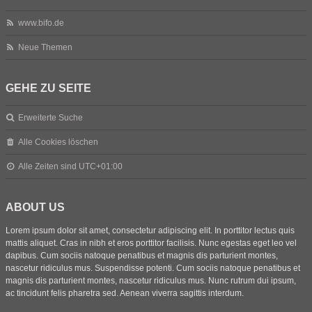
www.bifo.de
Neue Themen
GEHE ZU SEITE
Erweiterte Suche
Alle Cookies löschen
Alle Zeiten sind
UTC+01:00
ABOUT US
Lorem ipsum dolor sit amet, consectetur adipiscing elit. In porttitor lectus quis
mattis aliquet. Cras in nibh et eros porttitor facilisis. Nunc egestas eget leo vel
dapibus. Cum sociis natoque penatibus et magnis dis parturient montes,
nascetur ridiculus mus. Suspendisse potenti. Cum sociis natoque penatibus et
magnis dis parturient montes, nascetur ridiculus mus. Nunc rutrum dui ipsum,
ac tincidunt felis pharetra sed. Aenean viverra sagittis interdum.