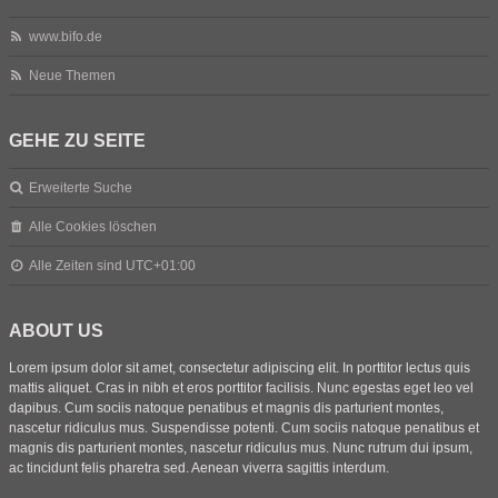
www.bifo.de
Neue Themen
GEHE ZU SEITE
Erweiterte Suche
Alle Cookies löschen
Alle Zeiten sind
UTC+01:00
ABOUT US
Lorem ipsum dolor sit amet, consectetur adipiscing elit. In porttitor lectus quis
mattis aliquet. Cras in nibh et eros porttitor facilisis. Nunc egestas eget leo vel
dapibus. Cum sociis natoque penatibus et magnis dis parturient montes,
nascetur ridiculus mus. Suspendisse potenti. Cum sociis natoque penatibus et
magnis dis parturient montes, nascetur ridiculus mus. Nunc rutrum dui ipsum,
ac tincidunt felis pharetra sed. Aenean viverra sagittis interdum.