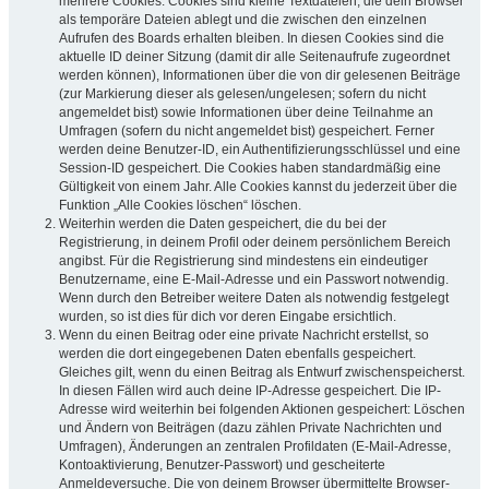
mehrere Cookies. Cookies sind kleine Textdateien, die dein Browser
als temporäre Dateien ablegt und die zwischen den einzelnen
Aufrufen des Boards erhalten bleiben. In diesen Cookies sind die
aktuelle ID deiner Sitzung (damit dir alle Seitenaufrufe zugeordnet
werden können), Informationen über die von dir gelesenen Beiträge
(zur Markierung dieser als gelesen/ungelesen; sofern du nicht
angemeldet bist) sowie Informationen über deine Teilnahme an
Umfragen (sofern du nicht angemeldet bist) gespeichert. Ferner
werden deine Benutzer-ID, ein Authentifizierungsschlüssel und eine
Session-ID gespeichert. Die Cookies haben standardmäßig eine
Gültigkeit von einem Jahr. Alle Cookies kannst du jederzeit über die
Funktion „Alle Cookies löschen“ löschen.
Weiterhin werden die Daten gespeichert, die du bei der
Registrierung, in deinem Profil oder deinem persönlichem Bereich
angibst. Für die Registrierung sind mindestens ein eindeutiger
Benutzername, eine E-Mail-Adresse und ein Passwort notwendig.
Wenn durch den Betreiber weitere Daten als notwendig festgelegt
wurden, so ist dies für dich vor deren Eingabe ersichtlich.
Wenn du einen Beitrag oder eine private Nachricht erstellst, so
werden die dort eingegebenen Daten ebenfalls gespeichert.
Gleiches gilt, wenn du einen Beitrag als Entwurf zwischenspeicherst.
In diesen Fällen wird auch deine IP-Adresse gespeichert. Die IP-
Adresse wird weiterhin bei folgenden Aktionen gespeichert: Löschen
und Ändern von Beiträgen (dazu zählen Private Nachrichten und
Umfragen), Änderungen an zentralen Profildaten (E-Mail-Adresse,
Kontoaktivierung, Benutzer-Passwort) und gescheiterte
Anmeldeversuche. Die von deinem Browser übermittelte Browser-