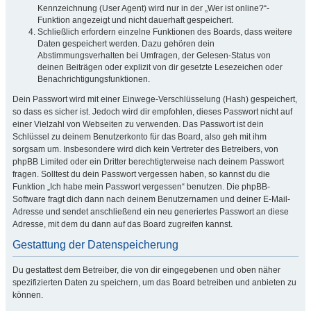
Kennzeichnung (User Agent) wird nur in der „Wer ist online?“-
Funktion angezeigt und nicht dauerhaft gespeichert.
Schließlich erfordern einzelne Funktionen des Boards, dass weitere
Daten gespeichert werden. Dazu gehören dein
Abstimmungsverhalten bei Umfragen, der Gelesen-Status von
deinen Beiträgen oder explizit von dir gesetzte Lesezeichen oder
Benachrichtigungsfunktionen.
Dein Passwort wird mit einer Einwege-Verschlüsselung (Hash) gespeichert,
so dass es sicher ist. Jedoch wird dir empfohlen, dieses Passwort nicht auf
einer Vielzahl von Webseiten zu verwenden. Das Passwort ist dein
Schlüssel zu deinem Benutzerkonto für das Board, also geh mit ihm
sorgsam um. Insbesondere wird dich kein Vertreter des Betreibers, von
phpBB Limited oder ein Dritter berechtigterweise nach deinem Passwort
fragen. Solltest du dein Passwort vergessen haben, so kannst du die
Funktion „Ich habe mein Passwort vergessen“ benutzen. Die phpBB-
Software fragt dich dann nach deinem Benutzernamen und deiner E-Mail-
Adresse und sendet anschließend ein neu generiertes Passwort an diese
Adresse, mit dem du dann auf das Board zugreifen kannst.
Gestattung der Datenspeicherung
Du gestattest dem Betreiber, die von dir eingegebenen und oben näher
spezifizierten Daten zu speichern, um das Board betreiben und anbieten zu
können.