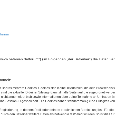
 Themen
ps://www.betanien.de/forum“) (im Folgenden „der Betreiber“) die Daten 
ammelt:
s Boards mehrere Cookies. Cookies sind kleine Textdateien, die dein Browser als
 sind die aktuelle ID deiner Sitzung (damit dir alle Seitenaufrufe zugeordnet werd
u nicht angemeldet bist) sowie Informationen über deine Teilnahme an Umfragen (s
eine Session-ID gespeichert. Die Cookies haben standardmäßig eine Gültigkeit von 
Registrierung, in deinem Profil oder deinem persönlichem Bereich angibst. Für di
rch den Betreiber weitere Daten als notwendig festgelegt wurden, so ist dies für 