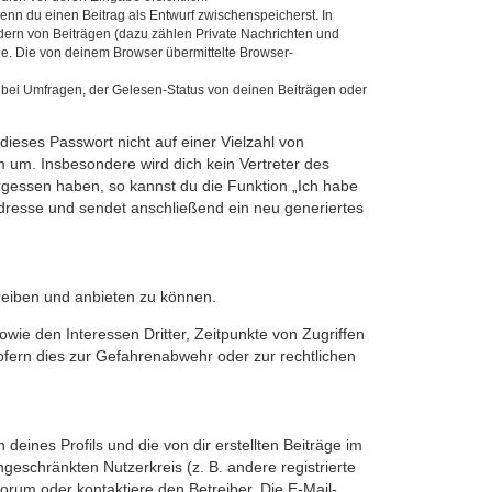
wenn du einen Beitrag als Entwurf zwischenspeicherst. In
dern von Beiträgen (dazu zählen Private Nachrichten und
e. Die von deinem Browser übermittelte Browser-
 bei Umfragen, der Gelesen-Status von deinen Beiträgen oder
dieses Passwort nicht auf einer Vielzahl von
 um. Insbesondere wird dich kein Vertreter des
ergessen haben, so kannst du die Funktion „Ich habe
resse und sendet anschließend ein neu generiertes
reiben und anbieten zu können.
ie den Interessen Dritter, Zeitpunkte von Zugriffen
fern dies zur Gefahrenabwehr oder zur rechtlichen
eines Profils und die von dir erstellten Beiträge im
ngeschränkten Nutzerkreis (z. B. andere registrierte
rum oder kontaktiere den Betreiber. Die E-Mail-