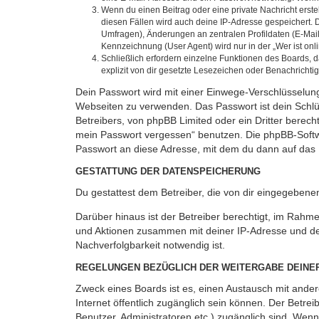
Wenn du einen Beitrag oder eine private Nachricht erste
diesen Fällen wird auch deine IP-Adresse gespeichert. 
Umfragen), Änderungen an zentralen Profildaten (E-Mai
Kennzeichnung (User Agent) wird nur in der „Wer ist onl
Schließlich erfordern einzelne Funktionen des Boards,
explizit von dir gesetzte Lesezeichen oder Benachrichti
Dein Passwort wird mit einer Einwege-Verschlüsselung 
Webseiten zu verwenden. Das Passwort ist dein Schlü
Betreibers, von phpBB Limited oder ein Dritter berec
mein Passwort vergessen“ benutzen. Die phpBB-Softw
Passwort an diese Adresse, mit dem du dann auf das 
GESTATTUNG DER DATENSPEICHERUNG
Du gestattest dem Betreiber, die von dir eingegeben
Darüber hinaus ist der Betreiber berechtigt, im Rahm
und Aktionen zusammen mit deiner IP-Adresse und de
Nachverfolgbarkeit notwendig ist.
REGELUNGEN BEZÜGLICH DER WEITERGABE DEINE
Zweck eines Boards ist es, einen Austausch mit andere
Internet öffentlich zugänglich sein können. Der Betrei
Benutzer, Administratoren etc.) zugänglich sind. Wen