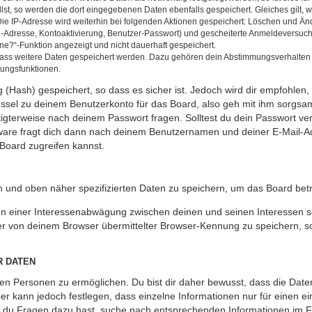
llst, so werden die dort eingegebenen Daten ebenfalls gespeichert. Gleiches gilt, 
Die IP-Adresse wird weiterhin bei folgenden Aktionen gespeichert: Löschen und Än
l-Adresse, Kontoaktivierung, Benutzer-Passwort) und gescheiterte Anmeldeversuch
ine?“-Funktion angezeigt und nicht dauerhaft gespeichert.
 dass weitere Daten gespeichert werden. Dazu gehören dein Abstimmungsverhalten
gungsfunktionen.
(Hash) gespeichert, so dass es sicher ist. Jedoch wird dir empfohlen, 
ssel zu deinem Benutzerkonto für das Board, also geh mit ihm sorgsam
htigterweise nach deinem Passwort fragen. Solltest du dein Passwort v
are fragt dich dann nach deinem Benutzernamen und deiner E-Mail-Ad
Board zugreifen kannst.
en und oben näher spezifizierten Daten zu speichern, um das Board bet
en einer Interessenabwägung zwischen deinen und seinen Interessen sow
r von deinem Browser übermittelter Browser-Kennung zu speichern, so
R DATEN
n Personen zu ermöglichen. Du bist dir daher bewusst, dass die Daten d
ber kann jedoch festlegen, dass einzelne Informationen nur für einen ei
n du Fragen dazu hast, suche nach entsprechenden Informationen im Fo