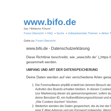
www.bifo.de
Das \"BIblische FOrum\"
Foren-Übersicht
FAQ
Suche
Unbeantwortete Themen
Aktive
Gehe zu:
Foren-Übersicht
www.bifo.de - Datenschutzerklärung
Diese Richtlinie beschreibt, wie „www.bifo.de“ („htt
gesammelt werden.
UMFANG UND ART DER DATENSPEICHERUNG
Deine Daten werden auf vier verschiedene Arten ges
Die Forensoftware phpBB erstellt bei deinem Besuch de
Aufrufen des Boards erhalten bleiben. In diesen Cookies
(zur Markierung dieser als gelesen/ungelesen; sofern d
deine Benutzer-ID, ein Authentifizierungsschlüssel und 
„Alle Cookies löschen“ löschen.
Weiterhin werden die Daten gespeichert, die du bei der 
eine E-Mail-Adresse und ein Passwort notwendig. Wenn du