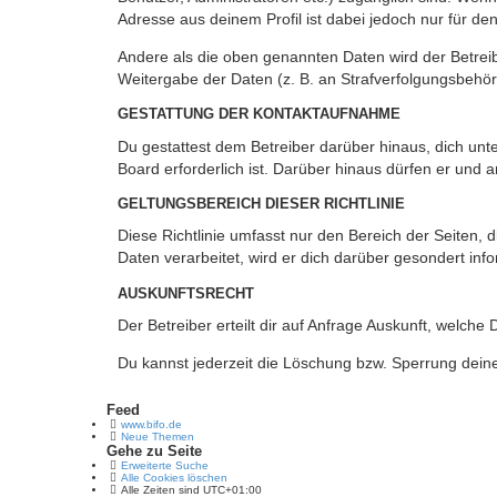
Adresse aus deinem Profil ist dabei jedoch nur für de
Andere als die oben genannten Daten wird der Betreibe
Weitergabe der Daten (z. B. an Strafverfolgungsbehörde
GESTATTUNG DER KONTAKTAUFNAHME
Du gestattest dem Betreiber darüber hinaus, dich unt
Board erforderlich ist. Darüber hinaus dürfen er und 
GELTUNGSBEREICH DIESER RICHTLINIE
Diese Richtlinie umfasst nur den Bereich der Seiten
Daten verarbeitet, wird er dich darüber gesondert inf
AUSKUNFTSRECHT
Der Betreiber erteilt dir auf Anfrage Auskunft, welche
Du kannst jederzeit die Löschung bzw. Sperrung deiner
Feed
www.bifo.de
Neue Themen
Gehe zu Seite
Erweiterte Suche
Alle Cookies löschen
Alle Zeiten sind
UTC+01:00