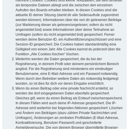
mehrere Cookies. Cookies sind kleine Textdateien, die dein Browser
als temporäre Dateien ablegt und die zwischen den einzelnen
Aufrufen des Boards erhalten bleiben. In diesen Cookies sind die
aktuelle ID deiner Sitzung (damit dir alle Seitenaufrufe zugeordnet
werden können), Informationen über die von dir gelesenen Beiträge
(zur Markierung dieser als gelesen/ungelesen; sofern du nicht
angemeldet bist) sowie Informationen über deine Teilnahme an
Umfragen (sofern du nicht angemeldet bist) gespeichert. Ferner
werden deine Benutzer-ID, ein Authentifizierungsschlüssel und eine
Session-ID gespeichert. Die Cookies haben standardmäßig eine
Gültigkeit von einem Jahr. Alle Cookies kannst du jederzeit über die
Funktion „Alle Cookies löschen“ löschen.
Weiterhin werden die Daten gespeichert, die du bei der
Registrierung, in deinem Profil oder deinem persönlichem Bereich
angibst. Für die Registrierung sind mindestens ein eindeutiger
Benutzername, eine E-Mail-Adresse und ein Passwort notwendig.
Wenn durch den Betreiber weitere Daten als notwendig festgelegt
wurden, so ist dies für dich vor deren Eingabe ersichtlich.
Wenn du einen Beitrag oder eine private Nachricht erstellst, so
werden die dort eingegebenen Daten ebenfalls gespeichert.
Gleiches gilt, wenn du einen Beitrag als Entwurf zwischenspeicherst.
In diesen Fällen wird auch deine IP-Adresse gespeichert. Die IP-
Adresse wird weiterhin bei folgenden Aktionen gespeichert: Löschen
und Ändern von Beiträgen (dazu zählen Private Nachrichten und
Umfragen), Änderungen an zentralen Profildaten (E-Mail-Adresse,
Kontoaktivierung, Benutzer-Passwort) und gescheiterte
Anmeldeversuche. Die von deinem Browser übermittelte Browser-