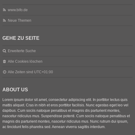
www.bifo.de
Neue Themen
GEHE ZU SEITE
Erweiterte Suche
Alle Cookies löschen
Alle Zeiten sind
UTC+01:00
ABOUT US
Lorem ipsum dolor sit amet, consectetur adipiscing elit. In porttitor lectus quis
mattis aliquet. Cras in nibh et eros porttitor facilisis. Nunc egestas eget leo vel
dapibus. Cum sociis natoque penatibus et magnis dis parturient montes,
nascetur ridiculus mus. Suspendisse potenti. Cum sociis natoque penatibus et
magnis dis parturient montes, nascetur ridiculus mus. Nunc rutrum dui ipsum,
ac tincidunt felis pharetra sed. Aenean viverra sagittis interdum.