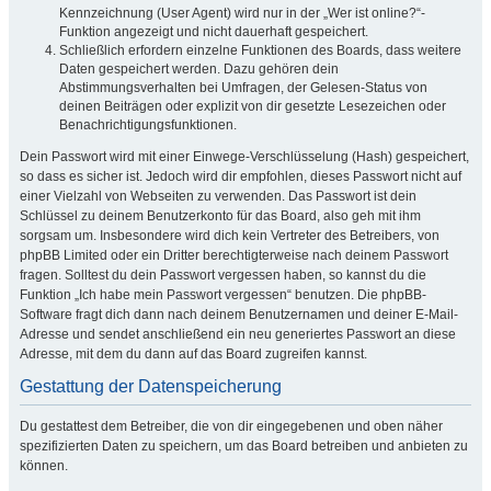
Kennzeichnung (User Agent) wird nur in der „Wer ist online?“-
Funktion angezeigt und nicht dauerhaft gespeichert.
Schließlich erfordern einzelne Funktionen des Boards, dass weitere
Daten gespeichert werden. Dazu gehören dein
Abstimmungsverhalten bei Umfragen, der Gelesen-Status von
deinen Beiträgen oder explizit von dir gesetzte Lesezeichen oder
Benachrichtigungsfunktionen.
Dein Passwort wird mit einer Einwege-Verschlüsselung (Hash) gespeichert,
so dass es sicher ist. Jedoch wird dir empfohlen, dieses Passwort nicht auf
einer Vielzahl von Webseiten zu verwenden. Das Passwort ist dein
Schlüssel zu deinem Benutzerkonto für das Board, also geh mit ihm
sorgsam um. Insbesondere wird dich kein Vertreter des Betreibers, von
phpBB Limited oder ein Dritter berechtigterweise nach deinem Passwort
fragen. Solltest du dein Passwort vergessen haben, so kannst du die
Funktion „Ich habe mein Passwort vergessen“ benutzen. Die phpBB-
Software fragt dich dann nach deinem Benutzernamen und deiner E-Mail-
Adresse und sendet anschließend ein neu generiertes Passwort an diese
Adresse, mit dem du dann auf das Board zugreifen kannst.
Gestattung der Datenspeicherung
Du gestattest dem Betreiber, die von dir eingegebenen und oben näher
spezifizierten Daten zu speichern, um das Board betreiben und anbieten zu
können.