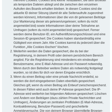
mehrere Cookies. Cookies sind kleine Textdateien, die dein Browser
als temporäre Dateien ablegt und die zwischen den einzelnen
Aufrufen des Boards erhalten bleiben. In diesen Cookies sind die
aktuelle ID deiner Sitzung (damit dir alle Seitenaufrufe zugeordnet
werden können), Informationen über die von dir gelesenen Beiträge
(zur Markierung dieser als gelesen/ungelesen; sofern du nicht
angemeldet bist) sowie Informationen über deine Teilnahme an
Umfragen (sofern du nicht angemeldet bist) gespeichert. Ferner
werden deine Benutzer-ID, ein Authentifizierungsschlüssel und eine
Session-ID gespeichert. Die Cookies haben standardmäßig eine
Gültigkeit von einem Jahr. Alle Cookies kannst du jederzeit über die
Funktion „Alle Cookies löschen“ löschen.
Weiterhin werden die Daten gespeichert, die du bei der
Registrierung, in deinem Profil oder deinem persönlichem Bereich
angibst. Für die Registrierung sind mindestens ein eindeutiger
Benutzername, eine E-Mail-Adresse und ein Passwort notwendig.
Wenn durch den Betreiber weitere Daten als notwendig festgelegt
wurden, so ist dies für dich vor deren Eingabe ersichtlich.
Wenn du einen Beitrag oder eine private Nachricht erstellst, so
werden die dort eingegebenen Daten ebenfalls gespeichert.
Gleiches gilt, wenn du einen Beitrag als Entwurf zwischenspeicherst.
In diesen Fällen wird auch deine IP-Adresse gespeichert. Die IP-
Adresse wird weiterhin bei folgenden Aktionen gespeichert: Löschen
und Ändern von Beiträgen (dazu zählen Private Nachrichten und
Umfragen), Änderungen an zentralen Profildaten (E-Mail-Adresse,
Kontoaktivierung, Benutzer-Passwort) und gescheiterte
Anmeldeversuche. Die von deinem Browser übermittelte Browser-