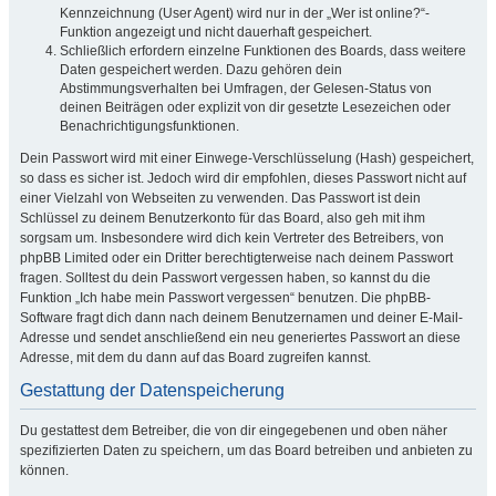
Kennzeichnung (User Agent) wird nur in der „Wer ist online?“-
Funktion angezeigt und nicht dauerhaft gespeichert.
Schließlich erfordern einzelne Funktionen des Boards, dass weitere
Daten gespeichert werden. Dazu gehören dein
Abstimmungsverhalten bei Umfragen, der Gelesen-Status von
deinen Beiträgen oder explizit von dir gesetzte Lesezeichen oder
Benachrichtigungsfunktionen.
Dein Passwort wird mit einer Einwege-Verschlüsselung (Hash) gespeichert,
so dass es sicher ist. Jedoch wird dir empfohlen, dieses Passwort nicht auf
einer Vielzahl von Webseiten zu verwenden. Das Passwort ist dein
Schlüssel zu deinem Benutzerkonto für das Board, also geh mit ihm
sorgsam um. Insbesondere wird dich kein Vertreter des Betreibers, von
phpBB Limited oder ein Dritter berechtigterweise nach deinem Passwort
fragen. Solltest du dein Passwort vergessen haben, so kannst du die
Funktion „Ich habe mein Passwort vergessen“ benutzen. Die phpBB-
Software fragt dich dann nach deinem Benutzernamen und deiner E-Mail-
Adresse und sendet anschließend ein neu generiertes Passwort an diese
Adresse, mit dem du dann auf das Board zugreifen kannst.
Gestattung der Datenspeicherung
Du gestattest dem Betreiber, die von dir eingegebenen und oben näher
spezifizierten Daten zu speichern, um das Board betreiben und anbieten zu
können.