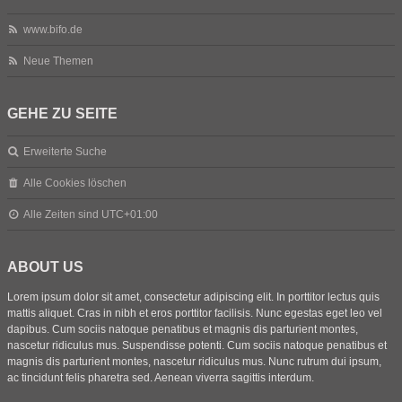
www.bifo.de
Neue Themen
GEHE ZU SEITE
Erweiterte Suche
Alle Cookies löschen
Alle Zeiten sind
UTC+01:00
ABOUT US
Lorem ipsum dolor sit amet, consectetur adipiscing elit. In porttitor lectus quis
mattis aliquet. Cras in nibh et eros porttitor facilisis. Nunc egestas eget leo vel
dapibus. Cum sociis natoque penatibus et magnis dis parturient montes,
nascetur ridiculus mus. Suspendisse potenti. Cum sociis natoque penatibus et
magnis dis parturient montes, nascetur ridiculus mus. Nunc rutrum dui ipsum,
ac tincidunt felis pharetra sed. Aenean viverra sagittis interdum.