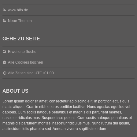
www.bifo.de
Neue Themen
GEHE ZU SEITE
Erweiterte Suche
Alle Cookies löschen
Alle Zeiten sind
UTC+01:00
ABOUT US
Lorem ipsum dolor sit amet, consectetur adipiscing elit. In porttitor lectus quis
mattis aliquet. Cras in nibh et eros porttitor facilisis. Nunc egestas eget leo vel
dapibus. Cum sociis natoque penatibus et magnis dis parturient montes,
nascetur ridiculus mus. Suspendisse potenti. Cum sociis natoque penatibus et
magnis dis parturient montes, nascetur ridiculus mus. Nunc rutrum dui ipsum,
ac tincidunt felis pharetra sed. Aenean viverra sagittis interdum.