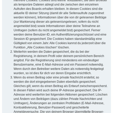
mehrere Cookies. Cookies sind kleine Textdateien, die dein Browser
als temporäre Dateien ablegt und die zwischen den einzelnen
Aufrufen des Boards erhalten bleiben. In diesen Cookies sind die
aktuelle ID deiner Sitzung (damit dir alle Seitenaufrufe zugeordnet
werden können), Informationen über die von dir gelesenen Beiträge
(zur Markierung dieser als gelesen/ungelesen; sofern du nicht
angemeldet bist) sowie Informationen über deine Teilnahme an
Umfragen (sofern du nicht angemeldet bist) gespeichert. Ferner
werden deine Benutzer-ID, ein Authentifizierungsschlüssel und eine
Session-ID gespeichert. Die Cookies haben standardmäßig eine
Gültigkeit von einem Jahr. Alle Cookies kannst du jederzeit über die
Funktion „Alle Cookies löschen“ löschen.
Weiterhin werden die Daten gespeichert, die du bei der
Registrierung, in deinem Profil oder deinem persönlichem Bereich
angibst. Für die Registrierung sind mindestens ein eindeutiger
Benutzername, eine E-Mail-Adresse und ein Passwort notwendig.
Wenn durch den Betreiber weitere Daten als notwendig festgelegt
wurden, so ist dies für dich vor deren Eingabe ersichtlich.
Wenn du einen Beitrag oder eine private Nachricht erstellst, so
werden die dort eingegebenen Daten ebenfalls gespeichert.
Gleiches gilt, wenn du einen Beitrag als Entwurf zwischenspeicherst.
In diesen Fällen wird auch deine IP-Adresse gespeichert. Die IP-
Adresse wird weiterhin bei folgenden Aktionen gespeichert: Löschen
und Ändern von Beiträgen (dazu zählen Private Nachrichten und
Umfragen), Änderungen an zentralen Profildaten (E-Mail-Adresse,
Kontoaktivierung, Benutzer-Passwort) und gescheiterte
Anmeldeversuche. Die von deinem Browser übermittelte Browser-