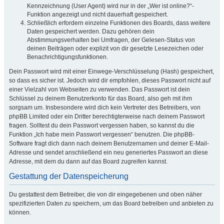
Kennzeichnung (User Agent) wird nur in der „Wer ist online?“-
Funktion angezeigt und nicht dauerhaft gespeichert.
Schließlich erfordern einzelne Funktionen des Boards, dass weitere
Daten gespeichert werden. Dazu gehören dein
Abstimmungsverhalten bei Umfragen, der Gelesen-Status von
deinen Beiträgen oder explizit von dir gesetzte Lesezeichen oder
Benachrichtigungsfunktionen.
Dein Passwort wird mit einer Einwege-Verschlüsselung (Hash) gespeichert,
so dass es sicher ist. Jedoch wird dir empfohlen, dieses Passwort nicht auf
einer Vielzahl von Webseiten zu verwenden. Das Passwort ist dein
Schlüssel zu deinem Benutzerkonto für das Board, also geh mit ihm
sorgsam um. Insbesondere wird dich kein Vertreter des Betreibers, von
phpBB Limited oder ein Dritter berechtigterweise nach deinem Passwort
fragen. Solltest du dein Passwort vergessen haben, so kannst du die
Funktion „Ich habe mein Passwort vergessen“ benutzen. Die phpBB-
Software fragt dich dann nach deinem Benutzernamen und deiner E-Mail-
Adresse und sendet anschließend ein neu generiertes Passwort an diese
Adresse, mit dem du dann auf das Board zugreifen kannst.
Gestattung der Datenspeicherung
Du gestattest dem Betreiber, die von dir eingegebenen und oben näher
spezifizierten Daten zu speichern, um das Board betreiben und anbieten zu
können.