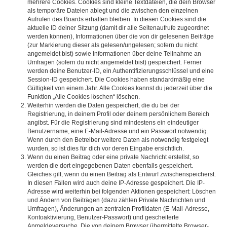
mehrere Cookies. Cookies sind kleine Textdateien, die dein Browser
als temporäre Dateien ablegt und die zwischen den einzelnen
Aufrufen des Boards erhalten bleiben. In diesen Cookies sind die
aktuelle ID deiner Sitzung (damit dir alle Seitenaufrufe zugeordnet
werden können), Informationen über die von dir gelesenen Beiträge
(zur Markierung dieser als gelesen/ungelesen; sofern du nicht
angemeldet bist) sowie Informationen über deine Teilnahme an
Umfragen (sofern du nicht angemeldet bist) gespeichert. Ferner
werden deine Benutzer-ID, ein Authentifizierungsschlüssel und eine
Session-ID gespeichert. Die Cookies haben standardmäßig eine
Gültigkeit von einem Jahr. Alle Cookies kannst du jederzeit über die
Funktion „Alle Cookies löschen“ löschen.
Weiterhin werden die Daten gespeichert, die du bei der
Registrierung, in deinem Profil oder deinem persönlichem Bereich
angibst. Für die Registrierung sind mindestens ein eindeutiger
Benutzername, eine E-Mail-Adresse und ein Passwort notwendig.
Wenn durch den Betreiber weitere Daten als notwendig festgelegt
wurden, so ist dies für dich vor deren Eingabe ersichtlich.
Wenn du einen Beitrag oder eine private Nachricht erstellst, so
werden die dort eingegebenen Daten ebenfalls gespeichert.
Gleiches gilt, wenn du einen Beitrag als Entwurf zwischenspeicherst.
In diesen Fällen wird auch deine IP-Adresse gespeichert. Die IP-
Adresse wird weiterhin bei folgenden Aktionen gespeichert: Löschen
und Ändern von Beiträgen (dazu zählen Private Nachrichten und
Umfragen), Änderungen an zentralen Profildaten (E-Mail-Adresse,
Kontoaktivierung, Benutzer-Passwort) und gescheiterte
Anmeldeversuche. Die von deinem Browser übermittelte Browser-