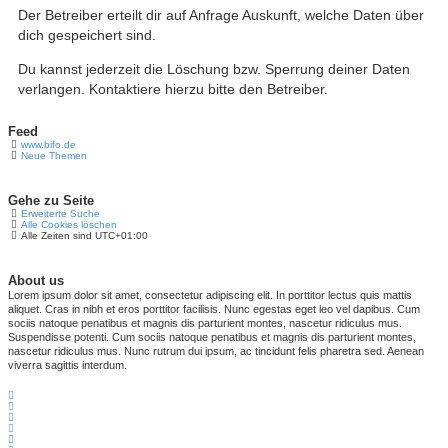
Der Betreiber erteilt dir auf Anfrage Auskunft, welche Daten über
dich gespeichert sind.
Du kannst jederzeit die Löschung bzw. Sperrung deiner Daten
verlangen. Kontaktiere hierzu bitte den Betreiber.
Feed
www.bifo.de
Neue Themen
Gehe zu Seite
Erweiterte Suche
Alle Cookies löschen
Alle Zeiten sind
UTC+01:00
About us
Lorem ipsum dolor sit amet, consectetur adipiscing elit. In porttitor lectus quis mattis
aliquet. Cras in nibh et eros porttitor facilisis. Nunc egestas eget leo vel dapibus. Cum
sociis natoque penatibus et magnis dis parturient montes, nascetur ridiculus mus.
Suspendisse potenti. Cum sociis natoque penatibus et magnis dis parturient montes,
nascetur ridiculus mus. Nunc rutrum dui ipsum, ac tincidunt felis pharetra sed. Aenean
viverra sagittis interdum.