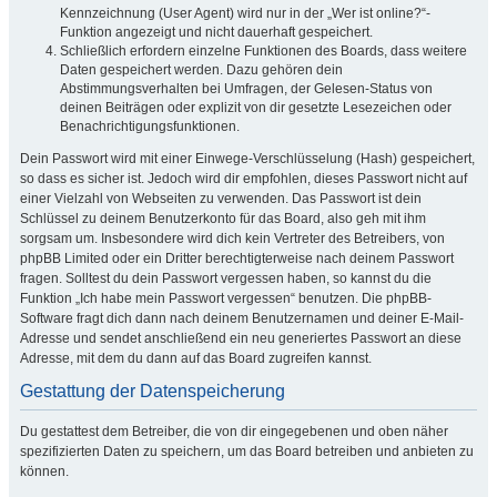
Kennzeichnung (User Agent) wird nur in der „Wer ist online?“-
Funktion angezeigt und nicht dauerhaft gespeichert.
Schließlich erfordern einzelne Funktionen des Boards, dass weitere
Daten gespeichert werden. Dazu gehören dein
Abstimmungsverhalten bei Umfragen, der Gelesen-Status von
deinen Beiträgen oder explizit von dir gesetzte Lesezeichen oder
Benachrichtigungsfunktionen.
Dein Passwort wird mit einer Einwege-Verschlüsselung (Hash) gespeichert,
so dass es sicher ist. Jedoch wird dir empfohlen, dieses Passwort nicht auf
einer Vielzahl von Webseiten zu verwenden. Das Passwort ist dein
Schlüssel zu deinem Benutzerkonto für das Board, also geh mit ihm
sorgsam um. Insbesondere wird dich kein Vertreter des Betreibers, von
phpBB Limited oder ein Dritter berechtigterweise nach deinem Passwort
fragen. Solltest du dein Passwort vergessen haben, so kannst du die
Funktion „Ich habe mein Passwort vergessen“ benutzen. Die phpBB-
Software fragt dich dann nach deinem Benutzernamen und deiner E-Mail-
Adresse und sendet anschließend ein neu generiertes Passwort an diese
Adresse, mit dem du dann auf das Board zugreifen kannst.
Gestattung der Datenspeicherung
Du gestattest dem Betreiber, die von dir eingegebenen und oben näher
spezifizierten Daten zu speichern, um das Board betreiben und anbieten zu
können.