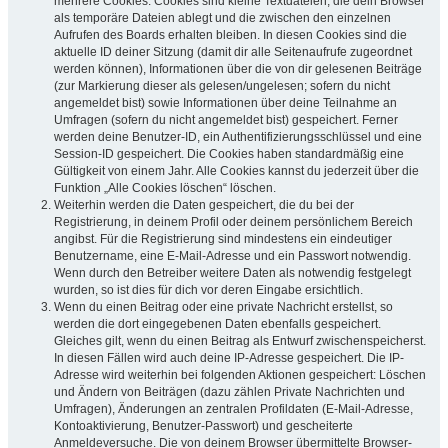
mehrere Cookies. Cookies sind kleine Textdateien, die dein Browser
als temporäre Dateien ablegt und die zwischen den einzelnen
Aufrufen des Boards erhalten bleiben. In diesen Cookies sind die
aktuelle ID deiner Sitzung (damit dir alle Seitenaufrufe zugeordnet
werden können), Informationen über die von dir gelesenen Beiträge
(zur Markierung dieser als gelesen/ungelesen; sofern du nicht
angemeldet bist) sowie Informationen über deine Teilnahme an
Umfragen (sofern du nicht angemeldet bist) gespeichert. Ferner
werden deine Benutzer-ID, ein Authentifizierungsschlüssel und eine
Session-ID gespeichert. Die Cookies haben standardmäßig eine
Gültigkeit von einem Jahr. Alle Cookies kannst du jederzeit über die
Funktion „Alle Cookies löschen“ löschen.
Weiterhin werden die Daten gespeichert, die du bei der
Registrierung, in deinem Profil oder deinem persönlichem Bereich
angibst. Für die Registrierung sind mindestens ein eindeutiger
Benutzername, eine E-Mail-Adresse und ein Passwort notwendig.
Wenn durch den Betreiber weitere Daten als notwendig festgelegt
wurden, so ist dies für dich vor deren Eingabe ersichtlich.
Wenn du einen Beitrag oder eine private Nachricht erstellst, so
werden die dort eingegebenen Daten ebenfalls gespeichert.
Gleiches gilt, wenn du einen Beitrag als Entwurf zwischenspeicherst.
In diesen Fällen wird auch deine IP-Adresse gespeichert. Die IP-
Adresse wird weiterhin bei folgenden Aktionen gespeichert: Löschen
und Ändern von Beiträgen (dazu zählen Private Nachrichten und
Umfragen), Änderungen an zentralen Profildaten (E-Mail-Adresse,
Kontoaktivierung, Benutzer-Passwort) und gescheiterte
Anmeldeversuche. Die von deinem Browser übermittelte Browser-