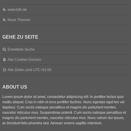
www.bifo.de
Neue Themen
GEHE ZU SEITE
Erweiterte Suche
Alle Cookies löschen
Alle Zeiten sind
UTC+01:00
ABOUT US
Lorem ipsum dolor sit amet, consectetur adipiscing elit. In porttitor lectus quis
mattis aliquet. Cras in nibh et eros porttitor facilisis. Nunc egestas eget leo vel
dapibus. Cum sociis natoque penatibus et magnis dis parturient montes,
nascetur ridiculus mus. Suspendisse potenti. Cum sociis natoque penatibus et
magnis dis parturient montes, nascetur ridiculus mus. Nunc rutrum dui ipsum,
ac tincidunt felis pharetra sed. Aenean viverra sagittis interdum.