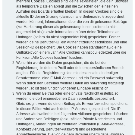
mehrere Cookies. Cookies sind kleine Textdateien, die dein Browser
als temporäre Dateien ablegt und die zwischen den einzelnen
Aufrufen des Boards erhalten bleiben. In diesen Cookies sind die
aktuelle ID deiner Sitzung (damit dir alle Seitenaufrufe zugeordnet
werden können), Informationen über die von dir gelesenen Beiträge
(zur Markierung dieser als gelesen/ungelesen; sofern du nicht
angemeldet bist) sowie Informationen über deine Teilnahme an
Umfragen (sofern du nicht angemeldet bist) gespeichert. Ferner
werden deine Benutzer-ID, ein Authentifizierungsschlüssel und eine
Session-ID gespeichert. Die Cookies haben standardmäßig eine
Gültigkeit von einem Jahr. Alle Cookies kannst du jederzeit über die
Funktion „Alle Cookies löschen“ löschen.
Weiterhin werden die Daten gespeichert, die du bei der
Registrierung, in deinem Profil oder deinem persönlichem Bereich
angibst. Für die Registrierung sind mindestens ein eindeutiger
Benutzername, eine E-Mail-Adresse und ein Passwort notwendig.
Wenn durch den Betreiber weitere Daten als notwendig festgelegt
wurden, so ist dies für dich vor deren Eingabe ersichtlich.
Wenn du einen Beitrag oder eine private Nachricht erstellst, so
werden die dort eingegebenen Daten ebenfalls gespeichert.
Gleiches gilt, wenn du einen Beitrag als Entwurf zwischenspeicherst.
In diesen Fällen wird auch deine IP-Adresse gespeichert. Die IP-
Adresse wird weiterhin bei folgenden Aktionen gespeichert: Löschen
und Ändern von Beiträgen (dazu zählen Private Nachrichten und
Umfragen), Änderungen an zentralen Profildaten (E-Mail-Adresse,
Kontoaktivierung, Benutzer-Passwort) und gescheiterte
Anmeldeversuche. Die von deinem Browser übermittelte Browser-