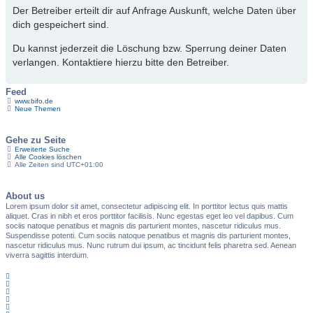
Der Betreiber erteilt dir auf Anfrage Auskunft, welche Daten über
dich gespeichert sind.
Du kannst jederzeit die Löschung bzw. Sperrung deiner Daten
verlangen. Kontaktiere hierzu bitte den Betreiber.
Feed
www.bifo.de
Neue Themen
Gehe zu Seite
Erweiterte Suche
Alle Cookies löschen
Alle Zeiten sind
UTC+01:00
About us
Lorem ipsum dolor sit amet, consectetur adipiscing elit. In porttitor lectus quis mattis
aliquet. Cras in nibh et eros porttitor facilisis. Nunc egestas eget leo vel dapibus. Cum
sociis natoque penatibus et magnis dis parturient montes, nascetur ridiculus mus.
Suspendisse potenti. Cum sociis natoque penatibus et magnis dis parturient montes,
nascetur ridiculus mus. Nunc rutrum dui ipsum, ac tincidunt felis pharetra sed. Aenean
viverra sagittis interdum.