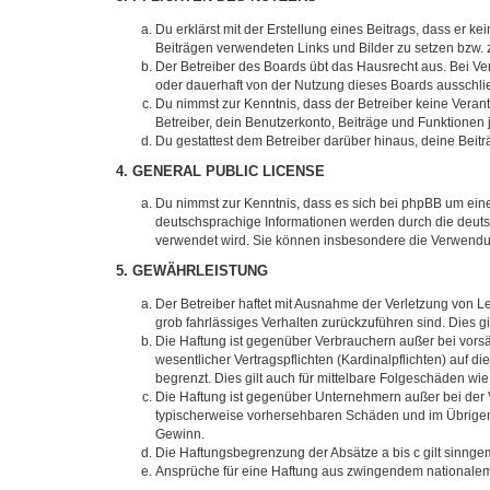
Du erklärst mit der Erstellung eines Beitrags, dass er ke
Beiträgen verwendeten Links und Bilder zu setzen bzw.
Der Betreiber des Boards übt das Hausrecht aus. Bei V
oder dauerhaft von der Nutzung dieses Boards ausschlie
Du nimmst zur Kenntnis, dass der Betreiber keine Verantw
Betreiber, dein Benutzerkonto, Beiträge und Funktionen 
Du gestattest dem Betreiber darüber hinaus, deine Beit
4. GENERAL PUBLIC LICENSE
Du nimmst zur Kenntnis, dass es sich bei phpBB um eine
deutschsprachige Informationen werden durch die deuts
verwendet wird. Sie können insbesondere die Verwendun
5. GEWÄHRLEISTUNG
Der Betreiber haftet mit Ausnahme der Verletzung von Le
grob fahrlässiges Verhalten zurückzuführen sind. Dies 
Die Haftung ist gegenüber Verbrauchern außer bei vors
wesentlicher Vertragspflichten (Kardinalpflichten) auf
begrenzt. Dies gilt auch für mittelbare Folgeschäden 
Die Haftung ist gegenüber Unternehmern außer bei der V
typischerweise vorhersehbaren Schäden und im Übrigen 
Gewinn.
Die Haftungsbegrenzung der Absätze a bis c gilt sinnge
Ansprüche für eine Haftung aus zwingendem nationalem