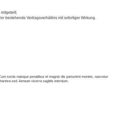
itgeteilt.
r bestehende Vertragsverhältnis mit sofortiger Wirkung.
us. Cum sociis natoque penatibus et magnis dis parturient montes, nascetur
haretra sed. Aenean viverra sagittis interdum.