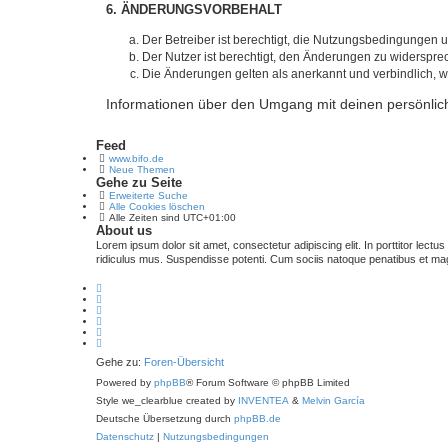
6. ÄNDERUNGSVORBEHALT
Der Betreiber ist berechtigt, die Nutzungsbedingungen 
Der Nutzer ist berechtigt, den Änderungen zu widerspre
Die Änderungen gelten als anerkannt und verbindlich, 
Informationen über den Umgang mit deinen persönlich
Feed
www.bifo.de
Neue Themen
Gehe zu Seite
Erweiterte Suche
Alle Cookies löschen
Alle Zeiten sind
UTC+01:00
About us
Lorem ipsum dolor sit amet, consectetur adipiscing elit. In porttitor lectu
ridiculus mus. Suspendisse potenti. Cum sociis natoque penatibus et magn
Gehe zu:
Foren-Übersicht
Powered by
phpBB
® Forum Software © phpBB Limited
Style we_clearblue created by
INVENTEA
&
Melvin García
Deutsche Übersetzung durch
phpBB.de
Datenschutz
|
Nutzungsbedingungen