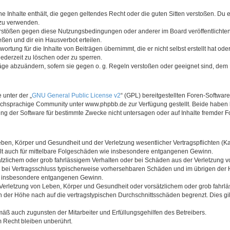
ine Inhalte enthält, die gegen geltendes Recht oder die guten Sitten verstoßen. Du 
 zu verwenden.
erstößen gegen diese Nutzungsbedingungen oder anderer im Board veröffentlichte
ßen und dir ein Hausverbot erteilen.
ortung für die Inhalte von Beiträgen übernimmt, die er nicht selbst erstellt hat od
jederzeit zu löschen oder zu sperren.
räge abzuändern, sofern sie gegen o. g. Regeln verstoßen oder geeignet sind, dem
 unter der „
GNU General Public License v2
“ (GPL) bereitgestellten Foren-Softwa
chsprachige Community unter www.phpbb.de zur Verfügung gestellt. Beide haben ke
g der Software für bestimmte Zwecke nicht untersagen oder auf Inhalte fremder F
ben, Körper und Gesundheit und der Verletzung wesentlicher Vertragspflichten (Kard
gilt auch für mittelbare Folgeschäden wie insbesondere entgangenen Gewinn.
ätzlichem oder grob fahrlässigem Verhalten oder bei Schäden aus der Verletzung 
 die bei Vertragsschluss typischerweise vorhersehbaren Schäden und im übrigen de
wie insbesondere entgangenen Gewinn.
erletzung von Leben, Körper und Gesundheit oder vorsätzlichem oder grob fahrläs
der Höhe nach auf die vertragstypischen Durchschnittsschäden begrenzt. Dies gi
mäß auch zugunsten der Mitarbeiter und Erfüllungsgehilfen des Betreibers.
 Recht bleiben unberührt.