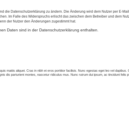
und die Datenschutzerklärung zu ändern. Die Änderung wird dem Nutzer per E-Mail m
chen. Im Falle des Widerspruchs erlischt das zwischen dem Betreiber und dem Nutze
wenn der Nutzer den Änderungen zugestimmt hat.
en Daten sind in der Datenschutzerklärung enthalten.
s quis mattis aliquet. Cras in nibh et eros porttitor facilisis. Nunc egestas eget leo vel dapib
is dis parturient montes, nascetur ridiculus mus. Nunc rutrum dui ipsum, ac tincidunt felis p