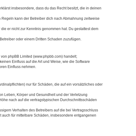
erklärst insbesondere, dass du das Recht besitzt, die in deinen
n Regeln kann der Betreiber dich nach Abmahnung zeitweise
er die er nicht zur Kenntnis genommen hat. Du gestattest dem
 Betreiber oder einem Dritten Schaden zuzufügen.
re von phpBB Limited (www.phpbb.com) handelt;
inen Einfluss auf die Art und Weise, wie die Software
oren Einfluss nehmen.
inalpflichten) nur für Schäden, die auf ein vorsätzliches oder
von Leben, Körper und Gesundheit und der Verletzung
r Höhe nach auf die vertragstypischen Durchschnittsschäden
sigem Verhalten des Betreibers auf die bei Vertragsschluss
lt auch für mittelbare Schäden, insbesondere entgangenen