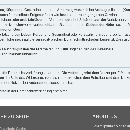
n, Körper und Gesundheit und der Verletzung wesentlicher Vertragspflichten (Kardin
ilt auch für mittelbare Folgeschäden wie insbesondere entgangenen Gewinn.
zlichem oder grob fahrlässigem Verhalten oder bei Schäden aus der Verletzung vo
gsschluss typischerweise vorhersehbaren Schäden und im übrigen der Höhe nach auf 
gangenen Gewinn.
rletzung von Leben, Körper und Gesundheit oder vorsätzlichem oder grob fahrlässi
r Höhe nach auf die vertragstypischen Durchschnittsschäden begrenzt. Dies gilt
ß auch zugunsten der Mitarbeiter und Erfüllungsgehilfen des Betreibers.
echt bleiben unberührt.
d die Datenschutzerklärung zu ändern. Die Änderung wird dem Nutzer per E-Mail mi
en. Im Falle des Widerspruchs erlischt das zwischen dem Betreiber und dem Nutzer
enn der Nutzer den Änderungen zugestimmt hat.
ind in der Datenschutzerklärung enthalten.
HE ZU SEITE
ABOUT US
Lorem ipsum dolor sit ame
Erweiterte Suche