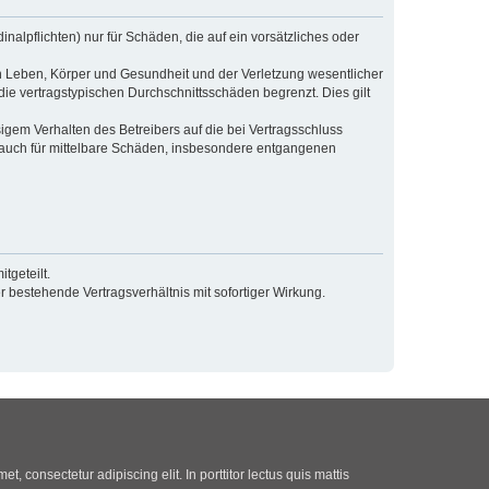
alpflichten) nur für Schäden, die auf ein vorsätzliches oder
n Leben, Körper und Gesundheit und der Verletzung wesentlicher
die vertragstypischen Durchschnittsschäden begrenzt. Dies gilt
gem Verhalten des Betreibers auf die bei Vertragsschluss
 auch für mittelbare Schäden, insbesondere entgangenen
tgeteilt.
 bestehende Vertragsverhältnis mit sofortiger Wirkung.
t, consectetur adipiscing elit. In porttitor lectus quis mattis