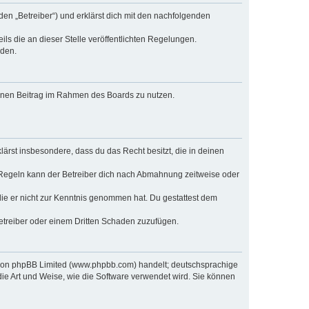
den „Betreiber“) und erklärst dich mit den nachfolgenden
ls die an dieser Stelle veröffentlichten Regelungen.
rden.
deinen Beitrag im Rahmen des Boards zu nutzen.
klärst insbesondere, dass du das Recht besitzt, die in deinen
 Regeln kann der Betreiber dich nach Abmahnung zeitweise oder
r die er nicht zur Kenntnis genommen hat. Du gestattest dem
Betreiber oder einem Dritten Schaden zuzufügen.
e von phpBB Limited (www.phpbb.com) handelt; deutschsprachige
ie Art und Weise, wie die Software verwendet wird. Sie können