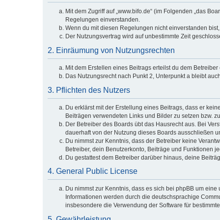
Mit dem Zugriff auf „www.bifo.de“ (im Folgenden „das Boa
Regelungen einverstanden.
Wenn du mit diesen Regelungen nicht einverstanden bist, s
Der Nutzungsvertrag wird auf unbestimmte Zeit geschlosse
2. Einräumung von Nutzungsrechten
Mit dem Erstellen eines Beitrags erteilst du dem Betreibe
Das Nutzungsrecht nach Punkt 2, Unterpunkt a bleibt au
3. Pflichten des Nutzers
Du erklärst mit der Erstellung eines Beitrags, dass er kei
Beiträgen verwendeten Links und Bilder zu setzen bzw. z
Der Betreiber des Boards übt das Hausrecht aus. Bei Ve
dauerhaft von der Nutzung dieses Boards ausschließen und
Du nimmst zur Kenntnis, dass der Betreiber keine Verantwor
Betreiber, dein Benutzerkonto, Beiträge und Funktionen je
Du gestattest dem Betreiber darüber hinaus, deine Beiträ
4. General Public License
Du nimmst zur Kenntnis, dass es sich bei phpBB um eine u
Informationen werden durch die deutschsprachige Communi
insbesondere die Verwendung der Software für bestimmte 
5. Gewährleistung