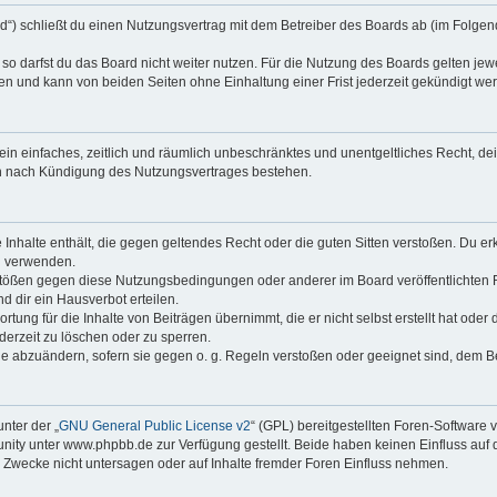
rd“) schließt du einen Nutzungsvertrag mit dem Betreiber des Boards ab (im Folgen
o darfst du das Board nicht weiter nutzen. Für die Nutzung des Boards gelten jewei
n und kann von beiden Seiten ohne Einhaltung einer Frist jederzeit gekündigt we
r ein einfaches, zeitlich und räumlich unbeschränktes und unentgeltliches Recht, 
ch nach Kündigung des Nutzungsvertrages bestehen.
ne Inhalte enthält, die gegen geltendes Recht oder die guten Sitten verstoßen. Du er
u verwenden.
rstößen gegen diese Nutzungsbedingungen oder anderer im Board veröffentlichten
 dir ein Hausverbot erteilen.
tung für die Inhalte von Beiträgen übernimmt, die er nicht selbst erstellt hat ode
derzeit zu löschen oder zu sperren.
ge abzuändern, sofern sie gegen o. g. Regeln verstoßen oder geeignet sind, dem 
nter der „
GNU General Public License v2
“ (GPL) bereitgestellten Foren-Softwar
ty unter www.phpbb.de zur Verfügung gestellt. Beide haben keinen Einfluss auf d
Zwecke nicht untersagen oder auf Inhalte fremder Foren Einfluss nehmen.