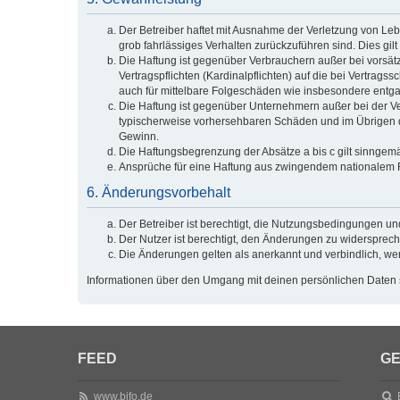
Der Betreiber haftet mit Ausnahme der Verletzung von Lebe
grob fahrlässiges Verhalten zurückzuführen sind. Dies g
Die Haftung ist gegenüber Verbrauchern außer bei vorsät
Vertragspflichten (Kardinalpflichten) auf die bei Vertra
auch für mittelbare Folgeschäden wie insbesondere ent
Die Haftung ist gegenüber Unternehmern außer bei der Ve
typischerweise vorhersehbaren Schäden und im Übrigen de
Gewinn.
Die Haftungsbegrenzung der Absätze a bis c gilt sinngemä
Ansprüche für eine Haftung aus zwingendem nationalem R
6. Änderungsvorbehalt
Der Betreiber ist berechtigt, die Nutzungsbedingungen un
Der Nutzer ist berechtigt, den Änderungen zu widersprech
Die Änderungen gelten als anerkannt und verbindlich, w
Informationen über den Umgang mit deinen persönlichen Daten s
FEED
GE
www.bifo.de