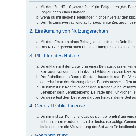
Mit dem Zugriff auf „www.bifo.de“ (im Folgenden „das Boa
Regelungen einverstanden.
Wenn du mit diesen Regelungen nicht einverstanden bist, s
Der Nutzungsvertrag wird auf unbestimmte Zeit geschlosse
2. Einräumung von Nutzungsrechten
Mit dem Erstellen eines Beitrags erteilst du dem Betreibe
Das Nutzungsrecht nach Punkt 2, Unterpunkt a bleibt au
3. Pflichten des Nutzers
Du erklärst mit der Erstellung eines Beitrags, dass er kei
Beiträgen verwendeten Links und Bilder zu setzen bzw. z
Der Betreiber des Boards übt das Hausrecht aus. Bei Ve
dauerhaft von der Nutzung dieses Boards ausschließen und
Du nimmst zur Kenntnis, dass der Betreiber keine Verantwor
Betreiber, dein Benutzerkonto, Beiträge und Funktionen je
Du gestattest dem Betreiber darüber hinaus, deine Beiträ
4. General Public License
Du nimmst zur Kenntnis, dass es sich bei phpBB um eine u
Informationen werden durch die deutschsprachige Communi
insbesondere die Verwendung der Software für bestimmte 
5. Gewährleistung