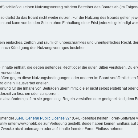
rd“) schließt du einen Nutzungsvertrag mit dem Betreiber des Boards ab (im Folgen
o darfst du das Board nicht weiter nutzen. Für die Nutzung des Boards gelten jewei
n und kann von beiden Seiten ohne Einhaltung einer Frist jederzeit gekündigt we
r ein einfaches, zeitlich und räumlich unbeschränktes und unentgeltliches Recht, 
ch nach Kündigung des Nutzungsvertrages bestehen.
ne Inhalte enthält, die gegen geltendes Recht oder die guten Sitten verstoßen. Du er
u verwenden.
rstößen gegen diese Nutzungsbedingungen oder anderer im Board veröffentlichten
 dir ein Hausverbot erteilen.
tung für die Inhalte von Beiträgen übernimmt, die er nicht selbst erstellt hat ode
derzeit zu löschen oder zu sperren.
ge abzuändern, sofern sie gegen o. g. Regeln verstoßen oder geeignet sind, dem 
nter der „
GNU General Public License v2
“ (GPL) bereitgestellten Foren-Softwar
ty unter www.phpbb.de zur Verfügung gestellt. Beide haben keinen Einfluss auf d
Zwecke nicht untersagen oder auf Inhalte fremder Foren Einfluss nehmen.