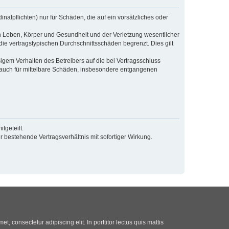
alpflichten) nur für Schäden, die auf ein vorsätzliches oder
n Leben, Körper und Gesundheit und der Verletzung wesentlicher
die vertragstypischen Durchschnittsschäden begrenzt. Dies gilt
gem Verhalten des Betreibers auf die bei Vertragsschluss
 auch für mittelbare Schäden, insbesondere entgangenen
tgeteilt.
 bestehende Vertragsverhältnis mit sofortiger Wirkung.
t, consectetur adipiscing elit. In porttitor lectus quis mattis