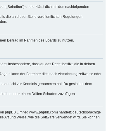
den „Betreiber“) und erklärst dich mit den nachfolgenden
ls die an dieser Stelle veröffentlichten Regelungen.
rden.
deinen Beitrag im Rahmen des Boards zu nutzen.
klärst insbesondere, dass du das Recht besitzt, die in deinen
 Regeln kann der Betreiber dich nach Abmahnung zeitweise oder
r die er nicht zur Kenntnis genommen hat. Du gestattest dem
Betreiber oder einem Dritten Schaden zuzufügen.
e von phpBB Limited (www.phpbb.com) handelt; deutschsprachige
ie Art und Weise, wie die Software verwendet wird. Sie können