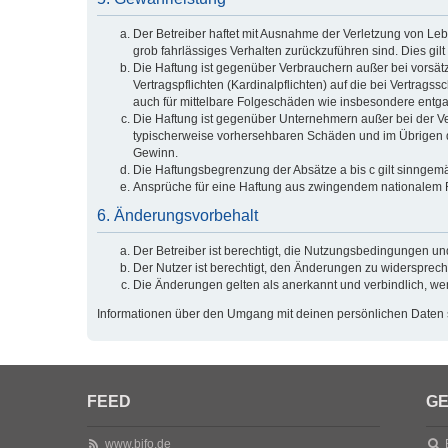
Der Betreiber haftet mit Ausnahme der Verletzung von Lebe
grob fahrlässiges Verhalten zurückzuführen sind. Dies g
Die Haftung ist gegenüber Verbrauchern außer bei vorsät
Vertragspflichten (Kardinalpflichten) auf die bei Vertra
auch für mittelbare Folgeschäden wie insbesondere ent
Die Haftung ist gegenüber Unternehmern außer bei der Ve
typischerweise vorhersehbaren Schäden und im Übrigen de
Gewinn.
Die Haftungsbegrenzung der Absätze a bis c gilt sinngemä
Ansprüche für eine Haftung aus zwingendem nationalem R
6. Änderungsvorbehalt
Der Betreiber ist berechtigt, die Nutzungsbedingungen un
Der Nutzer ist berechtigt, den Änderungen zu widersprech
Die Änderungen gelten als anerkannt und verbindlich, w
Informationen über den Umgang mit deinen persönlichen Daten s
FEED
GE
www.bifo.de