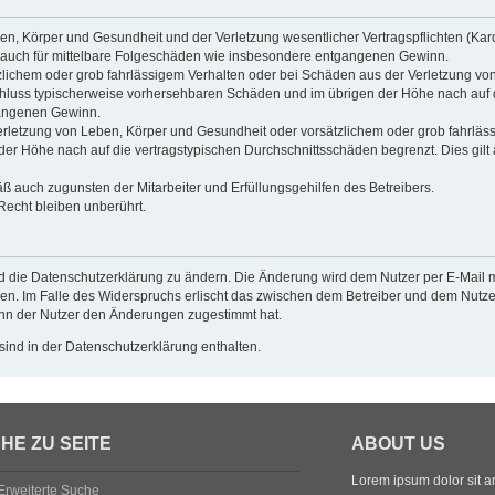
n, Körper und Gesundheit und der Verletzung wesentlicher Vertragspflichten (Kardin
ilt auch für mittelbare Folgeschäden wie insbesondere entgangenen Gewinn.
zlichem oder grob fahrlässigem Verhalten oder bei Schäden aus der Verletzung vo
gsschluss typischerweise vorhersehbaren Schäden und im übrigen der Höhe nach auf 
gangenen Gewinn.
rletzung von Leben, Körper und Gesundheit oder vorsätzlichem oder grob fahrlässi
r Höhe nach auf die vertragstypischen Durchschnittsschäden begrenzt. Dies gilt
ß auch zugunsten der Mitarbeiter und Erfüllungsgehilfen des Betreibers.
echt bleiben unberührt.
d die Datenschutzerklärung zu ändern. Die Änderung wird dem Nutzer per E-Mail mi
en. Im Falle des Widerspruchs erlischt das zwischen dem Betreiber und dem Nutzer
enn der Nutzer den Änderungen zugestimmt hat.
ind in der Datenschutzerklärung enthalten.
HE ZU SEITE
ABOUT US
Lorem ipsum dolor sit ame
Erweiterte Suche