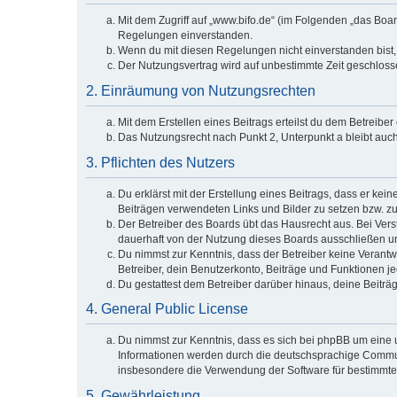
Mit dem Zugriff auf „www.bifo.de“ (im Folgenden „das Boa
Regelungen einverstanden.
Wenn du mit diesen Regelungen nicht einverstanden bist, s
Der Nutzungsvertrag wird auf unbestimmte Zeit geschlosse
2. Einräumung von Nutzungsrechten
Mit dem Erstellen eines Beitrags erteilst du dem Betreibe
Das Nutzungsrecht nach Punkt 2, Unterpunkt a bleibt au
3. Pflichten des Nutzers
Du erklärst mit der Erstellung eines Beitrags, dass er kei
Beiträgen verwendeten Links und Bilder zu setzen bzw. z
Der Betreiber des Boards übt das Hausrecht aus. Bei Ve
dauerhaft von der Nutzung dieses Boards ausschließen und
Du nimmst zur Kenntnis, dass der Betreiber keine Verantwor
Betreiber, dein Benutzerkonto, Beiträge und Funktionen je
Du gestattest dem Betreiber darüber hinaus, deine Beiträ
4. General Public License
Du nimmst zur Kenntnis, dass es sich bei phpBB um eine u
Informationen werden durch die deutschsprachige Communi
insbesondere die Verwendung der Software für bestimmte 
5. Gewährleistung