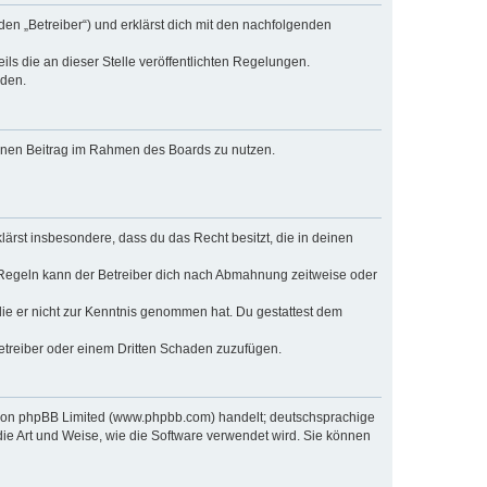
den „Betreiber“) und erklärst dich mit den nachfolgenden
ls die an dieser Stelle veröffentlichten Regelungen.
rden.
deinen Beitrag im Rahmen des Boards zu nutzen.
klärst insbesondere, dass du das Recht besitzt, die in deinen
 Regeln kann der Betreiber dich nach Abmahnung zeitweise oder
r die er nicht zur Kenntnis genommen hat. Du gestattest dem
Betreiber oder einem Dritten Schaden zuzufügen.
e von phpBB Limited (www.phpbb.com) handelt; deutschsprachige
ie Art und Weise, wie die Software verwendet wird. Sie können