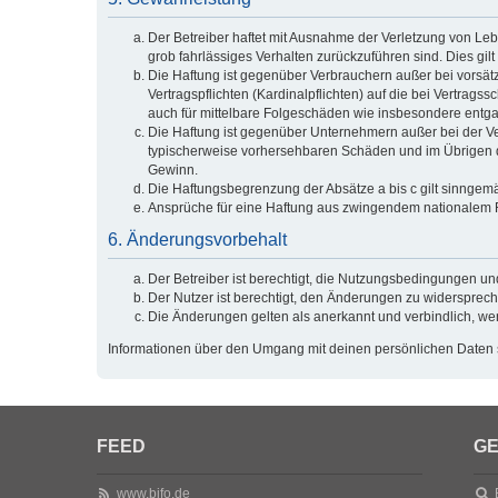
Der Betreiber haftet mit Ausnahme der Verletzung von Lebe
grob fahrlässiges Verhalten zurückzuführen sind. Dies g
Die Haftung ist gegenüber Verbrauchern außer bei vorsät
Vertragspflichten (Kardinalpflichten) auf die bei Vertra
auch für mittelbare Folgeschäden wie insbesondere ent
Die Haftung ist gegenüber Unternehmern außer bei der Ve
typischerweise vorhersehbaren Schäden und im Übrigen de
Gewinn.
Die Haftungsbegrenzung der Absätze a bis c gilt sinngemä
Ansprüche für eine Haftung aus zwingendem nationalem R
6. Änderungsvorbehalt
Der Betreiber ist berechtigt, die Nutzungsbedingungen un
Der Nutzer ist berechtigt, den Änderungen zu widersprech
Die Änderungen gelten als anerkannt und verbindlich, w
Informationen über den Umgang mit deinen persönlichen Daten s
FEED
GE
www.bifo.de