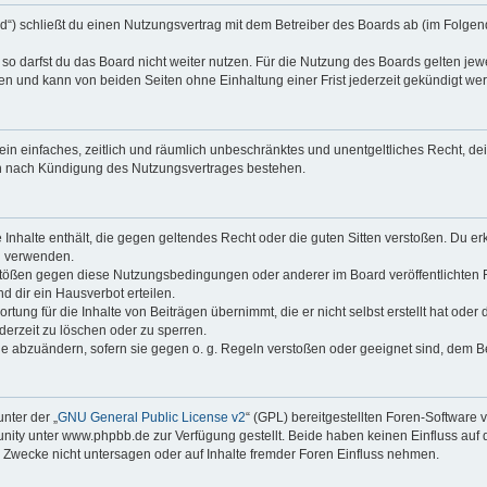
rd“) schließt du einen Nutzungsvertrag mit dem Betreiber des Boards ab (im Folgen
o darfst du das Board nicht weiter nutzen. Für die Nutzung des Boards gelten jewei
n und kann von beiden Seiten ohne Einhaltung einer Frist jederzeit gekündigt we
r ein einfaches, zeitlich und räumlich unbeschränktes und unentgeltliches Recht, 
ch nach Kündigung des Nutzungsvertrages bestehen.
ne Inhalte enthält, die gegen geltendes Recht oder die guten Sitten verstoßen. Du er
u verwenden.
rstößen gegen diese Nutzungsbedingungen oder anderer im Board veröffentlichten
 dir ein Hausverbot erteilen.
tung für die Inhalte von Beiträgen übernimmt, die er nicht selbst erstellt hat ode
derzeit zu löschen oder zu sperren.
ge abzuändern, sofern sie gegen o. g. Regeln verstoßen oder geeignet sind, dem 
nter der „
GNU General Public License v2
“ (GPL) bereitgestellten Foren-Softwar
ty unter www.phpbb.de zur Verfügung gestellt. Beide haben keinen Einfluss auf d
Zwecke nicht untersagen oder auf Inhalte fremder Foren Einfluss nehmen.