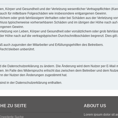
n, Körper und Gesundheit und der Verletzung wesentlicher Vertragspflichten (Kardin
ilt auch für mittelbare Folgeschäden wie insbesondere entgangenen Gewinn.
zlichem oder grob fahrlässigem Verhalten oder bei Schäden aus der Verletzung vo
gsschluss typischerweise vorhersehbaren Schäden und im übrigen der Höhe nach auf 
gangenen Gewinn.
rletzung von Leben, Körper und Gesundheit oder vorsätzlichem oder grob fahrlässi
r Höhe nach auf die vertragstypischen Durchschnittsschäden begrenzt. Dies gilt
ß auch zugunsten der Mitarbeiter und Erfüllungsgehilfen des Betreibers.
echt bleiben unberührt.
d die Datenschutzerklärung zu ändern. Die Änderung wird dem Nutzer per E-Mail mi
en. Im Falle des Widerspruchs erlischt das zwischen dem Betreiber und dem Nutzer
enn der Nutzer den Änderungen zugestimmt hat.
ind in der Datenschutzerklärung enthalten.
HE ZU SEITE
ABOUT US
Lorem ipsum dolor sit ame
Erweiterte Suche