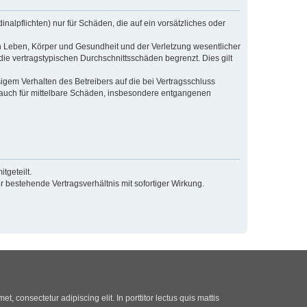
alpflichten) nur für Schäden, die auf ein vorsätzliches oder
n Leben, Körper und Gesundheit und der Verletzung wesentlicher
die vertragstypischen Durchschnittsschäden begrenzt. Dies gilt
gem Verhalten des Betreibers auf die bei Vertragsschluss
 auch für mittelbare Schäden, insbesondere entgangenen
tgeteilt.
 bestehende Vertragsverhältnis mit sofortiger Wirkung.
t, consectetur adipiscing elit. In porttitor lectus quis mattis