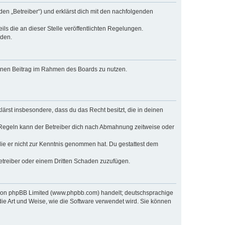
den „Betreiber“) und erklärst dich mit den nachfolgenden
ls die an dieser Stelle veröffentlichten Regelungen.
rden.
deinen Beitrag im Rahmen des Boards zu nutzen.
klärst insbesondere, dass du das Recht besitzt, die in deinen
 Regeln kann der Betreiber dich nach Abmahnung zeitweise oder
r die er nicht zur Kenntnis genommen hat. Du gestattest dem
Betreiber oder einem Dritten Schaden zuzufügen.
e von phpBB Limited (www.phpbb.com) handelt; deutschsprachige
ie Art und Weise, wie die Software verwendet wird. Sie können