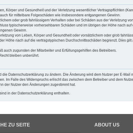
n, Körper und Gesundheit und der Verletzung wesentlicher Vertragspflichten (Kardin
ilt auch für mittelbare Folgeschäden wie insbesondere entgangenen Gewinn.
zlichem oder grob fahrlässigem Verhalten oder bei Schäden aus der Verletzung vo
gsschluss typischerweise vorhersehbaren Schäden und im übrigen der Höhe nach auf 
gangenen Gewinn.
rletzung von Leben, Körper und Gesundheit oder vorsätzlichem oder grob fahrlässi
r Höhe nach auf die vertragstypischen Durchschnittsschäden begrenzt. Dies gilt
ß auch zugunsten der Mitarbeiter und Erfüllungsgehilfen des Betreibers.
echt bleiben unberührt.
d die Datenschutzerklärung zu ändern. Die Änderung wird dem Nutzer per E-Mail mi
en. Im Falle des Widerspruchs erlischt das zwischen dem Betreiber und dem Nutzer
enn der Nutzer den Änderungen zugestimmt hat.
ind in der Datenschutzerklärung enthalten.
HE ZU SEITE
ABOUT US