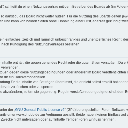
rd“) schließt du einen Nutzungsvertrag mit dem Betreiber des Boards ab (im Folgen
o darfst du das Board nicht weiter nutzen. Für die Nutzung des Boards gelten jewei
n und kann von beiden Seiten ohne Einhaltung einer Frist jederzeit gekündigt we
r ein einfaches, zeitlich und räumlich unbeschränktes und unentgeltliches Recht, 
ch nach Kündigung des Nutzungsvertrages bestehen.
ne Inhalte enthält, die gegen geltendes Recht oder die guten Sitten verstoßen. Du er
u verwenden.
rstößen gegen diese Nutzungsbedingungen oder anderer im Board veröffentlichten
 dir ein Hausverbot erteilen.
tung für die Inhalte von Beiträgen übernimmt, die er nicht selbst erstellt hat ode
derzeit zu löschen oder zu sperren.
ge abzuändern, sofern sie gegen o. g. Regeln verstoßen oder geeignet sind, dem 
nter der „
GNU General Public License v2
“ (GPL) bereitgestellten Foren-Softwar
ty unter www.phpbb.de zur Verfügung gestellt. Beide haben keinen Einfluss auf d
Zwecke nicht untersagen oder auf Inhalte fremder Foren Einfluss nehmen.