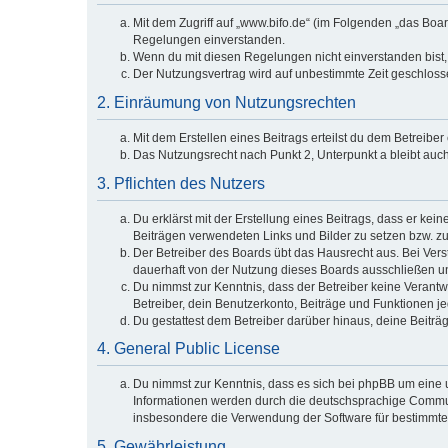
Mit dem Zugriff auf „www.bifo.de“ (im Folgenden „das Boa
Regelungen einverstanden.
Wenn du mit diesen Regelungen nicht einverstanden bist, s
Der Nutzungsvertrag wird auf unbestimmte Zeit geschlosse
2. Einräumung von Nutzungsrechten
Mit dem Erstellen eines Beitrags erteilst du dem Betreibe
Das Nutzungsrecht nach Punkt 2, Unterpunkt a bleibt au
3. Pflichten des Nutzers
Du erklärst mit der Erstellung eines Beitrags, dass er kei
Beiträgen verwendeten Links und Bilder zu setzen bzw. z
Der Betreiber des Boards übt das Hausrecht aus. Bei Ve
dauerhaft von der Nutzung dieses Boards ausschließen und
Du nimmst zur Kenntnis, dass der Betreiber keine Verantwor
Betreiber, dein Benutzerkonto, Beiträge und Funktionen je
Du gestattest dem Betreiber darüber hinaus, deine Beiträ
4. General Public License
Du nimmst zur Kenntnis, dass es sich bei phpBB um eine u
Informationen werden durch die deutschsprachige Communi
insbesondere die Verwendung der Software für bestimmte 
5. Gewährleistung