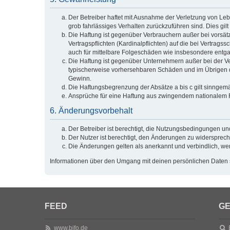
Der Betreiber haftet mit Ausnahme der Verletzung von Lebe
grob fahrlässiges Verhalten zurückzuführen sind. Dies g
Die Haftung ist gegenüber Verbrauchern außer bei vorsät
Vertragspflichten (Kardinalpflichten) auf die bei Vertra
auch für mittelbare Folgeschäden wie insbesondere ent
Die Haftung ist gegenüber Unternehmern außer bei der Ve
typischerweise vorhersehbaren Schäden und im Übrigen de
Gewinn.
Die Haftungsbegrenzung der Absätze a bis c gilt sinngemä
Ansprüche für eine Haftung aus zwingendem nationalem R
6. Änderungsvorbehalt
Der Betreiber ist berechtigt, die Nutzungsbedingungen un
Der Nutzer ist berechtigt, den Änderungen zu widersprech
Die Änderungen gelten als anerkannt und verbindlich, w
Informationen über den Umgang mit deinen persönlichen Daten s
FEED
GE
www.bifo.de