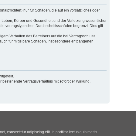
alpflichten) nur für Schäden, die auf ein vorsätzliches oder
n Leben, Körper und Gesundheit und der Verletzung wesentlicher
die vertragstypischen Durchschnittsschäden begrenzt. Dies gilt
gem Verhalten des Betreibers auf die bei Vertragsschluss
 auch für mittelbare Schäden, insbesondere entgangenen
tgeteilt.
 bestehende Vertragsverhältnis mit sofortiger Wirkung.
t, consectetur adipiscing elit. In porttitor lectus quis mattis