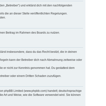
den „Betreiber“) und erklärst dich mit den nachfolgenden
ls die an dieser Stelle veröffentlichten Regelungen.
rden.
deinen Beitrag im Rahmen des Boards zu nutzen.
klärst insbesondere, dass du das Recht besitzt, die in deinen
 Regeln kann der Betreiber dich nach Abmahnung zeitweise oder
r die er nicht zur Kenntnis genommen hat. Du gestattest dem
Betreiber oder einem Dritten Schaden zuzufügen.
e von phpBB Limited (www.phpbb.com) handelt; deutschsprachige
ie Art und Weise, wie die Software verwendet wird. Sie können