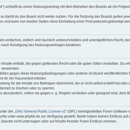
rd“) schließt du einen Nutzungsvertrag mit dem Betreiber des Boards ab (im Folgen
o darfst du das Board nicht weiter nutzen. Für die Nutzung des Boards gelten jewei
n und kann von beiden Seiten ohne Einhaltung einer Frist jederzeit gekündigt we
r ein einfaches, zeitlich und räumlich unbeschränktes und unentgeltliches Recht, 
ch nach Kündigung des Nutzungsvertrages bestehen.
ne Inhalte enthält, die gegen geltendes Recht oder die guten Sitten verstoßen. Du er
u verwenden.
rstößen gegen diese Nutzungsbedingungen oder anderer im Board veröffentlichten
 dir ein Hausverbot erteilen.
tung für die Inhalte von Beiträgen übernimmt, die er nicht selbst erstellt hat ode
derzeit zu löschen oder zu sperren.
ge abzuändern, sofern sie gegen o. g. Regeln verstoßen oder geeignet sind, dem 
nter der „
GNU General Public License v2
“ (GPL) bereitgestellten Foren-Softwar
ty unter www.phpbb.de zur Verfügung gestellt. Beide haben keinen Einfluss auf d
Zwecke nicht untersagen oder auf Inhalte fremder Foren Einfluss nehmen.