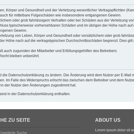
n, Körper und Gesundheit und der Verletzung wesentlicher Vertragspflichten (Kardin
ilt auch für mittelbare Folgeschäden wie insbesondere entgangenen Gewinn.
zlichem oder grob fahrlässigem Verhalten oder bei Schäden aus der Verletzung vo
gsschluss typischerweise vorhersehbaren Schäden und im übrigen der Höhe nach auf 
gangenen Gewinn.
rletzung von Leben, Körper und Gesundheit oder vorsätzlichem oder grob fahrlässi
r Höhe nach auf die vertragstypischen Durchschnittsschäden begrenzt. Dies gilt
ß auch zugunsten der Mitarbeiter und Erfüllungsgehilfen des Betreibers.
echt bleiben unberührt.
d die Datenschutzerklärung zu ändern. Die Änderung wird dem Nutzer per E-Mail mi
en. Im Falle des Widerspruchs erlischt das zwischen dem Betreiber und dem Nutzer
enn der Nutzer den Änderungen zugestimmt hat.
ind in der Datenschutzerklärung enthalten.
HE ZU SEITE
ABOUT US
Lorem ipsum dolor sit ame
Erweiterte Suche