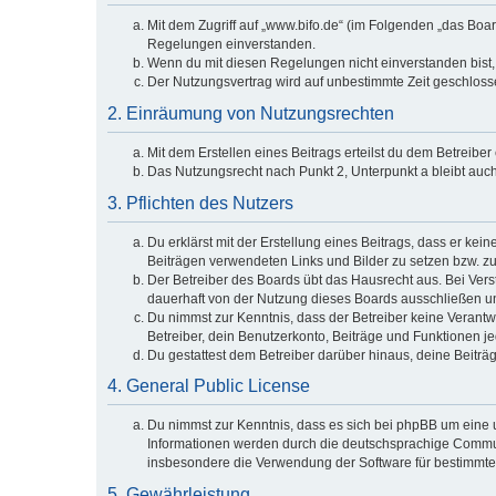
Mit dem Zugriff auf „www.bifo.de“ (im Folgenden „das Boa
Regelungen einverstanden.
Wenn du mit diesen Regelungen nicht einverstanden bist, s
Der Nutzungsvertrag wird auf unbestimmte Zeit geschlosse
2. Einräumung von Nutzungsrechten
Mit dem Erstellen eines Beitrags erteilst du dem Betreibe
Das Nutzungsrecht nach Punkt 2, Unterpunkt a bleibt au
3. Pflichten des Nutzers
Du erklärst mit der Erstellung eines Beitrags, dass er kei
Beiträgen verwendeten Links und Bilder zu setzen bzw. z
Der Betreiber des Boards übt das Hausrecht aus. Bei Ve
dauerhaft von der Nutzung dieses Boards ausschließen und
Du nimmst zur Kenntnis, dass der Betreiber keine Verantwor
Betreiber, dein Benutzerkonto, Beiträge und Funktionen je
Du gestattest dem Betreiber darüber hinaus, deine Beiträ
4. General Public License
Du nimmst zur Kenntnis, dass es sich bei phpBB um eine u
Informationen werden durch die deutschsprachige Communi
insbesondere die Verwendung der Software für bestimmte 
5. Gewährleistung