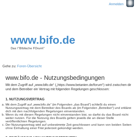
Anmelden
www.bifo.de
Das \"BIblische FOrum\"
Gehe zu:
Foren-Übersicht
www.bifo.de - Nutzungsbedingungen
Mit dem Zugriff auf „www.bifo.de“ („https://www.betanien.de/forum“) wird zwischen dir
und dem Betreiber ein Vertrag mit folgenden Regelungen geschlossen:
1. NUTZUNGSVERTRAG
Mit dem Zugriff auf „www.bifo.de“ (im Folgenden „das Board“) schließt du einen
Nutzungsvertrag mit dem Betreiber des Boards ab (im Folgenden „Betreiber“) und erklärst
dich mit den nachfolgenden Regelungen einverstanden.
Wenn du mit diesen Regelungen nicht einverstanden bist, so darfst du das Board nicht
weiter nutzen. Für die Nutzung des Boards gelten jeweils die an dieser Stelle
veröffentlichten Regelungen.
Der Nutzungsvertrag wird auf unbestimmte Zeit geschlossen und kann von beiden Seiten
ohne Einhaltung einer Frist jederzeit gekündigt werden.