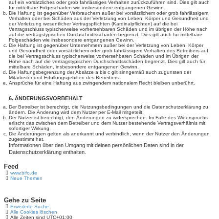
auf ein vorsätzliches oder grob fahrlässiges Verhalten zurückzuführen sind. Dies gilt auch
für mittelbare Folgeschäden wie insbesondere entgangenen Gewinn.
Die Haftung ist gegenüber Verbrauchern außer bei vorsätzlichem oder grob fahrlässigem
Verhalten oder bei Schäden aus der Verletzung von Leben, Körper und Gesundheit und
der Verletzung wesentlicher Vertragspflichten (Kardinalpflichten) auf die bei
Vertragsschluss typischerweise vorhersehbaren Schäden und im übrigen der Höhe nach
auf die vertragstypischen Durchschnittsschäden begrenzt. Dies gilt auch für mittelbare
Folgeschäden wie insbesondere entgangenen Gewinn.
Die Haftung ist gegenüber Unternehmern außer bei der Verletzung von Leben, Körper
und Gesundheit oder vorsätzlichem oder grob fahrlässigem Verhalten des Betreibers auf
die bei Vertragsschluss typischerweise vorhersehbaren Schäden und im Übrigen der
Höhe nach auf die vertragstypischen Durchschnittsschäden begrenzt. Dies gilt auch für
mittelbare Schäden, insbesondere entgangenen Gewinn.
Die Haftungsbegrenzung der Absätze a bis c gilt sinngemäß auch zugunsten der
Mitarbeiter und Erfüllungsgehilfen des Betreibers.
Ansprüche für eine Haftung aus zwingendem nationalem Recht bleiben unberührt.
6. ÄNDERUNGSVORBEHALT
Der Betreiber ist berechtigt, die Nutzungsbedingungen und die Datenschutzerklärung zu
ändern. Die Änderung wird dem Nutzer per E-Mail mitgeteilt.
Der Nutzer ist berechtigt, den Änderungen zu widersprechen. Im Falle des Widerspruchs
erlischt das zwischen dem Betreiber und dem Nutzer bestehende Vertragsverhältnis mit
sofortiger Wirkung.
Die Änderungen gelten als anerkannt und verbindlich, wenn der Nutzer den Änderungen
zugestimmt hat.
Informationen über den Umgang mit deinen persönlichen Daten sind in der
Datenschutzerklärung enthalten.
Feed
www.bifo.de
Neue Themen
Gehe zu Seite
Erweiterte Suche
Alle Cookies löschen
Alle Zeiten sind
UTC+01:00