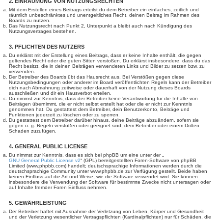
2. EINRÄUMUNG VON NUTZUNGSRECHTEN
Mit dem Erstellen eines Beitrags erteilst du dem Betreiber ein einfaches, zeitlich und
räumlich unbeschränktes und unentgeltliches Recht, deinen Beitrag im Rahmen des
Boards zu nutzen.
Das Nutzungsrecht nach Punkt 2, Unterpunkt a bleibt auch nach Kündigung des
Nutzungsvertrages bestehen.
3. PFLICHTEN DES NUTZERS
Du erklärst mit der Erstellung eines Beitrags, dass er keine Inhalte enthält, die gegen
geltendes Recht oder die guten Sitten verstoßen. Du erklärst insbesondere, dass du das
Recht besitzt, die in deinen Beiträgen verwendeten Links und Bilder zu setzen bzw. zu
verwenden.
Der Betreiber des Boards übt das Hausrecht aus. Bei Verstößen gegen diese
Nutzungsbedingungen oder anderer im Board veröffentlichten Regeln kann der Betreiber
dich nach Abmahnung zeitweise oder dauerhaft von der Nutzung dieses Boards
ausschließen und dir ein Hausverbot erteilen.
Du nimmst zur Kenntnis, dass der Betreiber keine Verantwortung für die Inhalte von
Beiträgen übernimmt, die er nicht selbst erstellt hat oder die er nicht zur Kenntnis
genommen hat. Du gestattest dem Betreiber, dein Benutzerkonto, Beiträge und
Funktionen jederzeit zu löschen oder zu sperren.
Du gestattest dem Betreiber darüber hinaus, deine Beiträge abzuändern, sofern sie
gegen o. g. Regeln verstoßen oder geeignet sind, dem Betreiber oder einem Dritten
Schaden zuzufügen.
4. GENERAL PUBLIC LICENSE
Du nimmst zur Kenntnis, dass es sich bei phpBB um eine unter der „
GNU General Public License v2
“ (GPL) bereitgestellten Foren-Software von phpBB
Limited (www.phpbb.com) handelt; deutschsprachige Informationen werden durch die
deutschsprachige Community unter www.phpbb.de zur Verfügung gestellt. Beide haben
keinen Einfluss auf die Art und Weise, wie die Software verwendet wird. Sie können
insbesondere die Verwendung der Software für bestimmte Zwecke nicht untersagen oder
auf Inhalte fremder Foren Einfluss nehmen.
5. GEWÄHRLEISTUNG
Der Betreiber haftet mit Ausnahme der Verletzung von Leben, Körper und Gesundheit
und der Verletzung wesentlicher Vertragspflichten (Kardinalpflichten) nur für Schäden, die