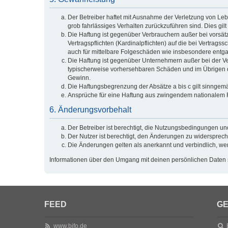
Der Betreiber haftet mit Ausnahme der Verletzung von Lebe
grob fahrlässiges Verhalten zurückzuführen sind. Dies g
Die Haftung ist gegenüber Verbrauchern außer bei vorsät
Vertragspflichten (Kardinalpflichten) auf die bei Vertra
auch für mittelbare Folgeschäden wie insbesondere ent
Die Haftung ist gegenüber Unternehmern außer bei der Ve
typischerweise vorhersehbaren Schäden und im Übrigen de
Gewinn.
Die Haftungsbegrenzung der Absätze a bis c gilt sinngemä
Ansprüche für eine Haftung aus zwingendem nationalem R
6. Änderungsvorbehalt
Der Betreiber ist berechtigt, die Nutzungsbedingungen un
Der Nutzer ist berechtigt, den Änderungen zu widersprech
Die Änderungen gelten als anerkannt und verbindlich, w
Informationen über den Umgang mit deinen persönlichen Daten s
FEED
GE
www.bifo.de