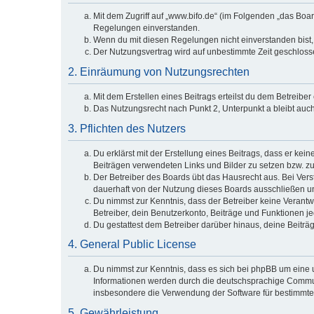
Mit dem Zugriff auf „www.bifo.de“ (im Folgenden „das Boa
Regelungen einverstanden.
Wenn du mit diesen Regelungen nicht einverstanden bist, s
Der Nutzungsvertrag wird auf unbestimmte Zeit geschlosse
2. Einräumung von Nutzungsrechten
Mit dem Erstellen eines Beitrags erteilst du dem Betreibe
Das Nutzungsrecht nach Punkt 2, Unterpunkt a bleibt au
3. Pflichten des Nutzers
Du erklärst mit der Erstellung eines Beitrags, dass er kei
Beiträgen verwendeten Links und Bilder zu setzen bzw. z
Der Betreiber des Boards übt das Hausrecht aus. Bei Ve
dauerhaft von der Nutzung dieses Boards ausschließen und
Du nimmst zur Kenntnis, dass der Betreiber keine Verantwor
Betreiber, dein Benutzerkonto, Beiträge und Funktionen je
Du gestattest dem Betreiber darüber hinaus, deine Beiträ
4. General Public License
Du nimmst zur Kenntnis, dass es sich bei phpBB um eine u
Informationen werden durch die deutschsprachige Communi
insbesondere die Verwendung der Software für bestimmte 
5. Gewährleistung