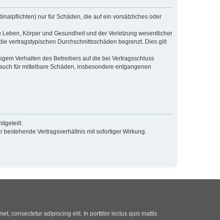
alpflichten) nur für Schäden, die auf ein vorsätzliches oder
n Leben, Körper und Gesundheit und der Verletzung wesentlicher
die vertragstypischen Durchschnittsschäden begrenzt. Dies gilt
gem Verhalten des Betreibers auf die bei Vertragsschluss
 auch für mittelbare Schäden, insbesondere entgangenen
tgeteilt.
 bestehende Vertragsverhältnis mit sofortiger Wirkung.
t, consectetur adipiscing elit. In porttitor lectus quis mattis