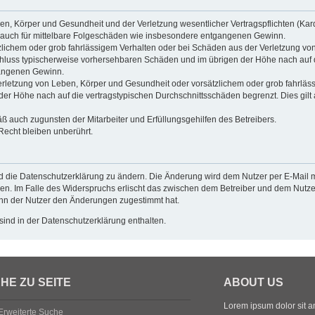
n, Körper und Gesundheit und der Verletzung wesentlicher Vertragspflichten (Kardin
ilt auch für mittelbare Folgeschäden wie insbesondere entgangenen Gewinn.
zlichem oder grob fahrlässigem Verhalten oder bei Schäden aus der Verletzung vo
gsschluss typischerweise vorhersehbaren Schäden und im übrigen der Höhe nach auf 
gangenen Gewinn.
rletzung von Leben, Körper und Gesundheit oder vorsätzlichem oder grob fahrlässi
r Höhe nach auf die vertragstypischen Durchschnittsschäden begrenzt. Dies gilt
ß auch zugunsten der Mitarbeiter und Erfüllungsgehilfen des Betreibers.
echt bleiben unberührt.
d die Datenschutzerklärung zu ändern. Die Änderung wird dem Nutzer per E-Mail mi
en. Im Falle des Widerspruchs erlischt das zwischen dem Betreiber und dem Nutzer
enn der Nutzer den Änderungen zugestimmt hat.
ind in der Datenschutzerklärung enthalten.
HE ZU SEITE
ABOUT US
Lorem ipsum dolor sit ame
Erweiterte Suche