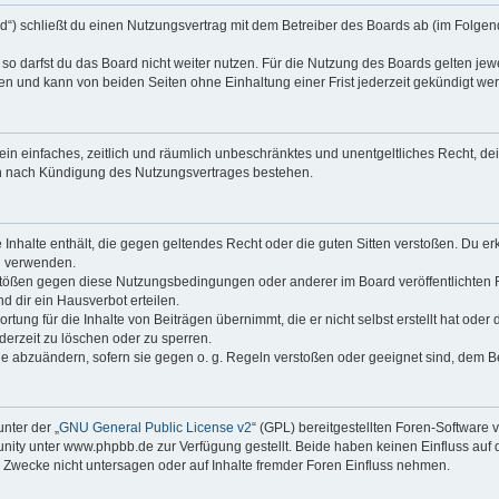
rd“) schließt du einen Nutzungsvertrag mit dem Betreiber des Boards ab (im Folgen
o darfst du das Board nicht weiter nutzen. Für die Nutzung des Boards gelten jewei
n und kann von beiden Seiten ohne Einhaltung einer Frist jederzeit gekündigt we
r ein einfaches, zeitlich und räumlich unbeschränktes und unentgeltliches Recht, 
ch nach Kündigung des Nutzungsvertrages bestehen.
ne Inhalte enthält, die gegen geltendes Recht oder die guten Sitten verstoßen. Du er
u verwenden.
rstößen gegen diese Nutzungsbedingungen oder anderer im Board veröffentlichten
 dir ein Hausverbot erteilen.
tung für die Inhalte von Beiträgen übernimmt, die er nicht selbst erstellt hat ode
derzeit zu löschen oder zu sperren.
ge abzuändern, sofern sie gegen o. g. Regeln verstoßen oder geeignet sind, dem 
nter der „
GNU General Public License v2
“ (GPL) bereitgestellten Foren-Softwar
ty unter www.phpbb.de zur Verfügung gestellt. Beide haben keinen Einfluss auf d
Zwecke nicht untersagen oder auf Inhalte fremder Foren Einfluss nehmen.