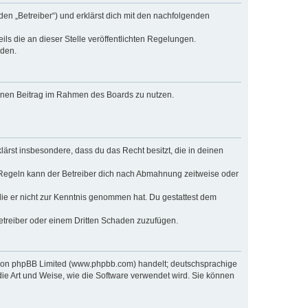
den „Betreiber“) und erklärst dich mit den nachfolgenden
ls die an dieser Stelle veröffentlichten Regelungen.
rden.
deinen Beitrag im Rahmen des Boards zu nutzen.
klärst insbesondere, dass du das Recht besitzt, die in deinen
 Regeln kann der Betreiber dich nach Abmahnung zeitweise oder
r die er nicht zur Kenntnis genommen hat. Du gestattest dem
Betreiber oder einem Dritten Schaden zuzufügen.
e von phpBB Limited (www.phpbb.com) handelt; deutschsprachige
ie Art und Weise, wie die Software verwendet wird. Sie können