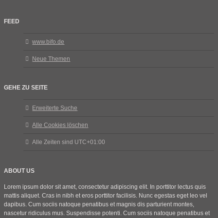
FEED
www.bifo.de
Neue Themen
GEHE ZU SEITE
Erweiterte Suche
Alle Cookies löschen
Alle Zeiten sind
UTC+01:00
ABOUT US
Lorem ipsum dolor sit amet, consectetur adipiscing elit. In porttitor lectus quis
mattis aliquet. Cras in nibh et eros porttitor facilisis. Nunc egestas eget leo vel
dapibus. Cum sociis natoque penatibus et magnis dis parturient montes,
nascetur ridiculus mus. Suspendisse potenti. Cum sociis natoque penatibus et