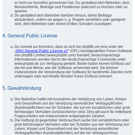
er nicht zur Kenntnis genommen hat. Du gestattest dem Betreiber, dein
Benutzerkonto, Beiträge und Funktionen jederzeit zu löschen oder zu
sperren.
Du gestattest dem Betreiber darüber hinaus, deine Beiträge
abzuändern, sofern sie gegen o. g. Regeln verstoßen oder geeignet
sind, dem Betreiber oder einem Dritten Schaden zuzufügen.
4. General Public License
Du nimmst zur Kenntnis, dass es sich bei phpBB um eine unter der
„
GNU General Public License v2
“ (GPL) bereitgestellten Foren-Software
von phpBB Limited (www.phpbb.com) handelt; deutschsprachige
Informationen werden durch die deutschsprachige Community unter
www.phpbb.de zur Verfügung gestellt. Beide haben keinen Einfluss auf
die Art und Weise, wie die Software verwendet wird. Sie können
insbesondere die Verwendung der Software für bestimmte Zwecke nicht
untersagen oder auf Inhalte fremder Foren Einfluss nehmen.
5. Gewährleistung
Der Betreiber haftet mit Ausnahme der Verletzung von Leben, Körper
und Gesundheit und der Verletzung wesentlicher Vertragspflichten
(Kardinalpflichten) nur für Schäden, die auf ein vorsätzliches oder grob
fahrlässiges Verhalten zurückzuführen sind. Dies gilt auch für mittelbare
Folgeschäden wie insbesondere entgangenen Gewinn.
Die Haftung ist gegenüber Verbrauchern außer bei vorsätzlichem oder
grob fahrlässigem Verhalten oder bei Schäden aus der Verletzung von
Leben, Körper und Gesundheit und der Verletzung wesentlicher
Vertragspflichten (Kardinalpflichten) auf die bei Vertragsschluss