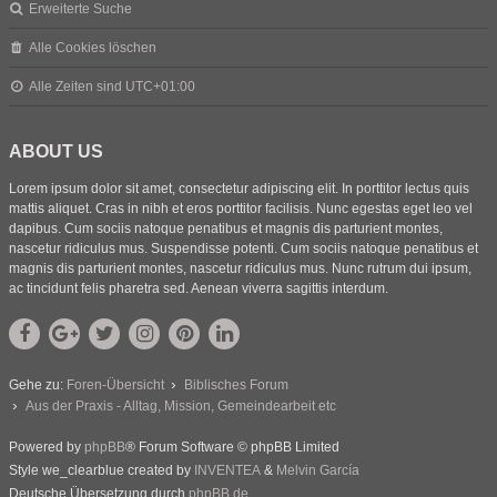
Erweiterte Suche
Alle Cookies löschen
Alle Zeiten sind
UTC+01:00
ABOUT US
Lorem ipsum dolor sit amet, consectetur adipiscing elit. In porttitor lectus quis
mattis aliquet. Cras in nibh et eros porttitor facilisis. Nunc egestas eget leo vel
dapibus. Cum sociis natoque penatibus et magnis dis parturient montes,
nascetur ridiculus mus. Suspendisse potenti. Cum sociis natoque penatibus et
magnis dis parturient montes, nascetur ridiculus mus. Nunc rutrum dui ipsum,
ac tincidunt felis pharetra sed. Aenean viverra sagittis interdum.
Gehe zu:
Foren-Übersicht
Biblisches Forum
Aus der Praxis - Alltag, Mission, Gemeindearbeit etc
Powered by
phpBB
® Forum Software © phpBB Limited
Style we_clearblue created by
INVENTEA
&
Melvin García
Deutsche Übersetzung durch
phpBB.de