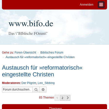
Anmelden
www.bifo.de
Das \"BIblische FOrum\"
Gehe zu:
Foren-Übersicht
Biblisches Forum
Austausch für »reformatorisch« eingestellte Christen
Austausch für »reformatorisch«
eingestellte Christen
Moderatoren:
Der Pilgrim
,
Leo_Sibbing
Suche
Erweiterte Suche
1
2
Nächste
85 Themen
Themen