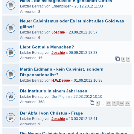
Hass - die meistgehasste Eigenschaft Gottes
Letzter Beitrag von
Erdenpilger
«
28.12.2012 11:03
Antworten:
2
Neuer Calvinismus oder Es ist nicht alles Gold was
glänzt!
Letzter Beitrag von
Joschie
«
23.09.2012 18:57
Antworten:
6
Liebt Gott alle Menschen?
Letzter Beitrag von
Joschie
«
06.09.2012 18:23
Antworten:
15
1
2
Martin Erdmann - kein Calvinist, sondern
Dispensationalist?
Letzter Beitrag von
H.W.Deppe
«
01.09.2012 10:38
Die Institutio in einem Jahr lesen
Letzter Beitrag von
Der Pilgrim
«
22.03.2012 10:10
Antworten:
368
1
22
23
24
25
…
Der Abfall von Christus - Frage
Letzter Beitrag von
Joschie
«
13.03.2012 18:41
Antworten:
9
Die Neuen Calvinisten und die charismatische Frage