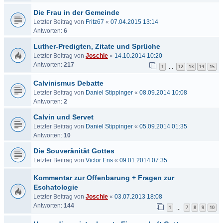
Die Frau in der Gemeinde
Letzter Beitrag von
Fritz67
«
07.04.2015 13:14
Antworten:
6
Luther-Predigten, Zitate und Sprüche
Letzter Beitrag von
Joschie
«
14.10.2014 10:20
Antworten:
217
1
12
13
14
15
…
Calvinismus Debatte
Letzter Beitrag von
Daniel Stippinger
«
08.09.2014 10:08
Antworten:
2
Calvin und Servet
Letzter Beitrag von
Daniel Stippinger
«
05.09.2014 01:35
Antworten:
10
Die Souveränität Gottes
Letzter Beitrag von
Victor Ens
«
09.01.2014 07:35
Kommentar zur Offenbarung + Fragen zur
Eschatologie
Letzter Beitrag von
Joschie
«
03.07.2013 18:08
Antworten:
144
1
7
8
9
10
…