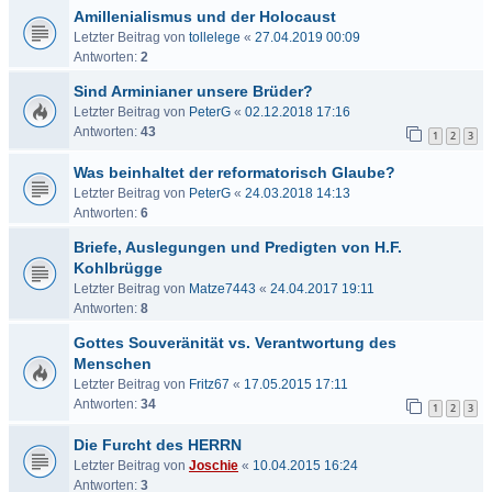
Amillenialismus und der Holocaust
Letzter Beitrag von
tollelege
«
27.04.2019 00:09
Antworten:
2
Sind Arminianer unsere Brüder?
Letzter Beitrag von
PeterG
«
02.12.2018 17:16
Antworten:
43
1
2
3
Was beinhaltet der reformatorisch Glaube?
Letzter Beitrag von
PeterG
«
24.03.2018 14:13
Antworten:
6
Briefe, Auslegungen und Predigten von H.F.
Kohlbrügge
Letzter Beitrag von
Matze7443
«
24.04.2017 19:11
Antworten:
8
Gottes Souveränität vs. Verantwortung des
Menschen
Letzter Beitrag von
Fritz67
«
17.05.2015 17:11
Antworten:
34
1
2
3
Die Furcht des HERRN
Letzter Beitrag von
Joschie
«
10.04.2015 16:24
Antworten:
3