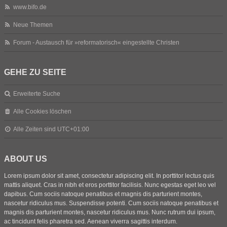
www.bifo.de
Neue Themen
Forum - Austausch für »reformatorisch« eingestellte Christen
GEHE ZU SEITE
Erweiterte Suche
Alle Cookies löschen
Alle Zeiten sind
UTC+01:00
ABOUT US
Lorem ipsum dolor sit amet, consectetur adipiscing elit. In porttitor lectus quis
mattis aliquet. Cras in nibh et eros porttitor facilisis. Nunc egestas eget leo vel
dapibus. Cum sociis natoque penatibus et magnis dis parturient montes,
nascetur ridiculus mus. Suspendisse potenti. Cum sociis natoque penatibus et
magnis dis parturient montes, nascetur ridiculus mus. Nunc rutrum dui ipsum,
ac tincidunt felis pharetra sed. Aenean viverra sagittis interdum.