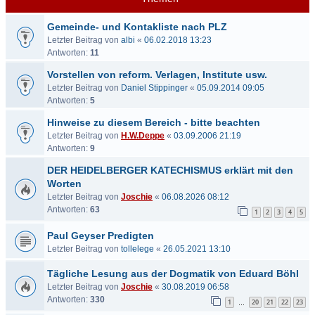
Gemeinde- und Kontakliste nach PLZ
Letzter Beitrag von
albi
«
06.02.2018 13:23
Antworten:
11
Vorstellen von reform. Verlagen, Institute usw.
Letzter Beitrag von
Daniel Stippinger
«
05.09.2014 09:05
Antworten:
5
Hinweise zu diesem Bereich - bitte beachten
Letzter Beitrag von
H.W.Deppe
«
03.09.2006 21:19
Antworten:
9
DER HEIDELBERGER KATECHISMUS erklärt mit den
Worten
Letzter Beitrag von
Joschie
«
06.08.2026 08:12
Antworten:
63
1
2
3
4
5
Paul Geyser Predigten
Letzter Beitrag von
tollelege
«
26.05.2021 13:10
Tägliche Lesung aus der Dogmatik von Eduard Böhl
Letzter Beitrag von
Joschie
«
30.08.2019 06:58
Antworten:
330
1
20
21
22
23
…