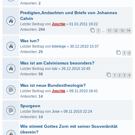
Antworten:
2
Predigten,Andachten und Briefe von Johannes
Calvin
Letzter Beitrag von
Joschie
«
01.01.2011 19:22
Antworten:
204
1
11
12
13
14
…
Was tun?
Letzter Beitrag von
tollelege
«
30.12.2010 15:37
Antworten:
25
1
2
Was ist am Calvinismus besonders?
Letzter Beitrag von
lutz
«
26.12.2010 10:45
Antworten:
59
1
2
3
4
Was ist neue Bundestheologie?
Letzter Beitrag von
Joschie
«
09.11.2010 18:41
Antworten:
14
Spurgeon
Letzter Beitrag von
Jose
«
06.11.2010 22:24
Antworten:
14
Wie stimmt Gottes Zorn mit seiner Souveränität
überein?