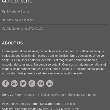
GEHE ZU SEITE
Erweiterte Suche
Alle Cookies löschen
Alle Zeiten sind
UTC+01:00
ABOUT US
Lorem ipsum dolor sit amet, consectetur adipiscing elit. In porttitor lectus quis
mattis aliquet. Cras in nibh et eros porttitor facilisis. Nunc egestas eget leo vel
dapibus. Cum sociis natoque penatibus et magnis dis parturient montes,
nascetur ridiculus mus. Suspendisse potenti. Cum sociis natoque penatibus et
magnis dis parturient montes, nascetur ridiculus mus. Nunc rutrum dui ipsum,
ac tincidunt felis pharetra sed. Aenean viverra sagittis interdum.
Gehe zu:
Foren-Übersicht
Biblisches Forum
Biblische Lehrthemen
Powered by
phpBB
® Forum Software © phpBB Limited
Style we_clearblue created by
INVENTEA
&
Melvin García