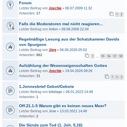
Forum
Letzter Beitrag von
Joschie
«
06.07.2009 11:32
Antworten:
17
1
2
Falls die Moderatoren mal nicht reagieren...
Letzter Beitrag von
Anton
«
09.08.2008 22:34
Regelmäßige Lesung aus der Schatzkammer Davids
von Spurgeon
Letzter Beitrag von
Jörg
«
06.08.2026 05:02
Antworten:
862
1
55
56
57
58
…
Aufzählung der Wesenseigenschaften Gottes
Letzter Beitrag von
Joschie
«
19.04.2026 09:26
Antworten:
31
1
2
3
1.Jonnesbrief Gebot/Gebote
Letzter Beitrag von
tollelege
«
06.01.2023 14:49
Antworten:
1
Off.21.1-5 Warum gibt es keinen neues Meer?
Letzter Beitrag von
Jose
«
13.03.2021 14:48
Antworten:
2
Die Sünde zum Tod (1. Joh. 5,16)