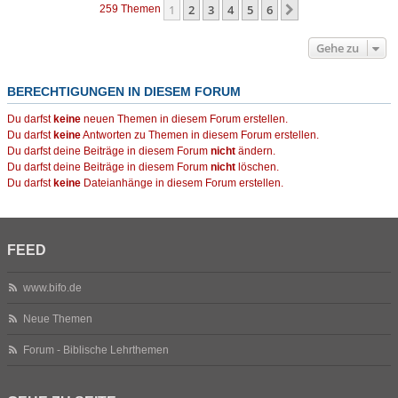
1
2
3
4
5
6
Nächste
259 Themen
Gehe zu
BERECHTIGUNGEN IN DIESEM FORUM
Du darfst
keine
neuen Themen in diesem Forum erstellen.
Du darfst
keine
Antworten zu Themen in diesem Forum erstellen.
Du darfst deine Beiträge in diesem Forum
nicht
ändern.
Du darfst deine Beiträge in diesem Forum
nicht
löschen.
Du darfst
keine
Dateianhänge in diesem Forum erstellen.
FEED
www.bifo.de
Neue Themen
Forum - Biblische Lehrthemen