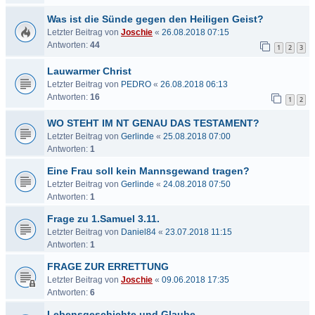
Was ist die Sünde gegen den Heiligen Geist?
Letzter Beitrag von
Joschie
«
26.08.2018 07:15
Antworten:
44
1
2
3
Lauwarmer Christ
Letzter Beitrag von
PEDRO
«
26.08.2018 06:13
Antworten:
16
1
2
WO STEHT IM NT GENAU DAS TESTAMENT?
Letzter Beitrag von
Gerlinde
«
25.08.2018 07:00
Antworten:
1
Eine Frau soll kein Mannsgewand tragen?
Letzter Beitrag von
Gerlinde
«
24.08.2018 07:50
Antworten:
1
Frage zu 1.Samuel 3.11.
Letzter Beitrag von
Daniel84
«
23.07.2018 11:15
Antworten:
1
FRAGE ZUR ERRETTUNG
Letzter Beitrag von
Joschie
«
09.06.2018 17:35
Antworten:
6
Lebensgeschichte und Glaube