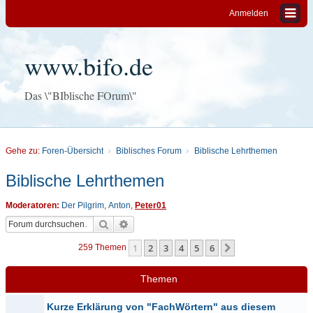
Anmelden
www.bifo.de
Das \"BIblische FOrum\"
Gehe zu:
Foren-Übersicht
Biblisches Forum
Biblische Lehrthemen
Biblische Lehrthemen
Moderatoren:
Der Pilgrim
,
Anton
,
Peter01
Suche
Erweiterte Suche
1
2
3
4
5
6
Nächste
259 Themen
Themen
Kurze Erklärung von "FachWörtern" aus diesem