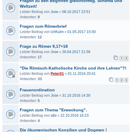
Fragen zu den Begriffen gleichförmig. Schema und
Weltzeit!
Letzter Beitrag von
Jose
«
08.10.2017 23:51
Antworten:
9
Fragen zum Römerbrief
Letzter Beitrag von
UriKulm
«
01.05.2017 15:00
Antworten:
12
Frage zu Römer 9,17+18
Letzter Beitrag von
Jose
«
26.04.2017 21:56
Antworten:
17
1
2
"Die Römisch-Katholische Kirche und ihre Lehren"?!
Letzter Beitrag von
Peter01
«
01.11.2016 20:41
Antworten:
33
1
2
3
Frauenordination
Letzter Beitrag von
Jose
«
31.10.2016 14:30
Antworten:
5
Fragen zum Thema "Erweckung".
Letzter Beitrag von
albi
«
22.10.2016 16:23
Antworten:
4
Die ökumenischen Konzilien und Dogmen !