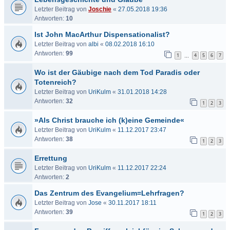
Letzter Beitrag von
Joschie
«
27.05.2018 19:36
Antworten:
10
Ist John MacArthur Dispensationalist?
Letzter Beitrag von
albi
«
08.02.2018 16:10
Antworten:
99
1
4
5
6
7
…
Wo ist der Gäubige nach dem Tod Paradis oder
Totenreich?
Letzter Beitrag von
UriKulm
«
31.01.2018 14:28
Antworten:
32
1
2
3
»Als Christ brauche ich (k)eine Gemeinde«
Letzter Beitrag von
UriKulm
«
11.12.2017 23:47
Antworten:
38
1
2
3
Errettung
Letzter Beitrag von
UriKulm
«
11.12.2017 22:24
Antworten:
2
Das Zentrum des Evangelium=Lehrfragen?
Letzter Beitrag von
Jose
«
30.11.2017 18:11
Antworten:
39
1
2
3