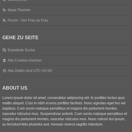
Neue Themen
Forum - Von Frau zu Frau
GEHE ZU SEITE
Erweiterte Suche
Alle Cookies löschen
Alle Zeiten sind
UTC+01:00
ABOUT US
Lorem ipsum dolor sit amet, consectetur adipiscing elit. In porttitor lectus quis
mattis aliquet. Cras in nibh et eros porttitor facilisis. Nunc egestas eget leo vel
dapibus. Cum sociis natoque penatibus et magnis dis parturient montes,
nascetur ridiculus mus. Suspendisse potenti. Cum sociis natoque penatibus et
magnis dis parturient montes, nascetur ridiculus mus. Nunc rutrum dui ipsum,
ac tincidunt felis pharetra sed. Aenean viverra sagittis interdum.