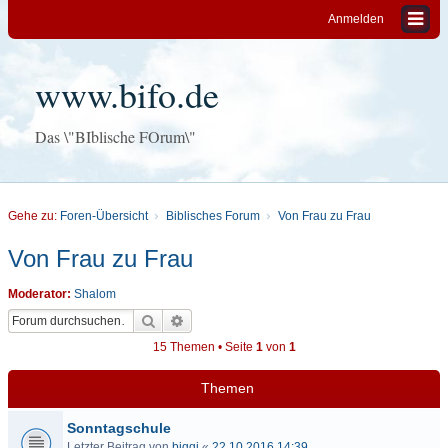
Anmelden
www.bifo.de
Das \"BIblische FOrum\"
Gehe zu:
Foren-Übersicht
Biblisches Forum
Von Frau zu Frau
Von Frau zu Frau
Moderator:
Shalom
Suche
Erweiterte Suche
15 Themen • Seite
1
von
1
Themen
Sonntagschule
Letzter Beitrag von
biggi
«
22.10.2016 14:39