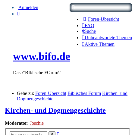
Anmelden
Foren-Übersicht
FAQ
Suche
Unbeantwortete Themen
Aktive Themen
www.bifo.de
Das \"BIblische FOrum\"
Gehe zu:
Foren-Übersicht
Biblisches Forum
Kirchen- und
Dogmengeschichte
Kirchen- und Dogmengeschichte
Moderator:
Joschie
Erweiterte
Suche