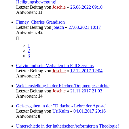
Heiligungsbewegung!
Letzter Beitrag von
Joschie
«
26.08.2022 09:10
Antworten:
11
Finney, Charles Grandison
Letzter Beitrag von
joasch
«
27.03.2021 10:17
Antworten:
42
1
2
3
Calvin und sein Verhalten im Fall Servetus
Letzter Beitrag von
Joschie
«
12.12.2017 12:04
Antworten:
2
Weichenstellung in der Kirchen/Dogmengeschichte
Letzter Beitrag von
Joschie
«
21.11.2017 21:03
Antworten:
14
Geistesgaben in der "Didache - Lehre der Apostel"
Letzter Beitrag von
UriKulm
«
04.01.2017 20:16
Antworten:
8
Unterschiede in der lutherischen/reformierten Theologie!