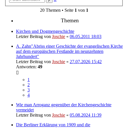
Suche
20 Themen • Seite
1
von
1
Themen
Kirchen und Dogmengeschichte
Letzter Beitrag von
Joschie
«
06.05.2011 18:03
A. Zahn"Abriss einer Geschichte der evangelischen Kirche
auf dem europäischen Festlande im neunzehnten
Jahrhundert"
Letzter Beitrag von
Joschie
«
27.07.2026 15:42
Antworten:
49
1
2
3
4
Wie man Arroganz gegenüber der Kirchengeschichte
vermeidet
Letzter Beitrag von
Joschie
«
05.08.2024 11:39
Die Berliner Erklärung von 1909 und die