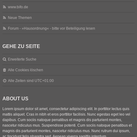
www.bifo.de
Neue Themen
Forum - »Hausordnung« - bitte vor Beteiligung lesen
GEHE ZU SEITE
Erweiterte Suche
Alle Cookies löschen
Alle Zeiten sind
UTC+01:00
ABOUT US
Lorem ipsum dolor sit amet, consectetur adipiscing elit. In porttitor lectus quis
mattis aliquet. Cras in nibh et eros porttitor facilisis. Nunc egestas eget leo vel
dapibus. Cum sociis natoque penatibus et magnis dis parturient montes,
nascetur ridiculus mus. Suspendisse potenti. Cum sociis natoque penatibus et
magnis dis parturient montes, nascetur ridiculus mus. Nunc rutrum dui ipsum,
ac tincidunt felis pharetra sed. Aenean viverra sagittis interdum.