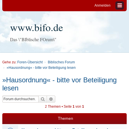
Anmelden
www.bifo.de
Das \"BIblische FOrum\"
Gehe zu:
Foren-Übersicht
Biblisches Forum
»Hausordnung« - bitte vor Beteiligung lesen
»Hausordnung« - bitte vor Beteiligung
lesen
Suche
Erweiterte Suche
2 Themen • Seite
1
von
1
Themen