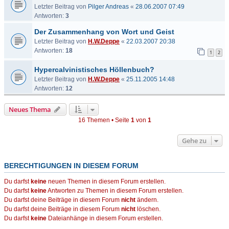
Letzter Beitrag von
Pilger Andreas
«
28.06.2007 07:49
Antworten:
3
Der Zusammenhang von Wort und Geist
Letzter Beitrag von
H.W.Deppe
«
22.03.2007 20:38
Antworten:
18
1
2
Hypercalvinistisches Höllenbuch?
Letzter Beitrag von
H.W.Deppe
«
25.11.2005 14:48
Antworten:
12
Neues Thema
16 Themen • Seite
1
von
1
Gehe zu
BERECHTIGUNGEN IN DIESEM FORUM
Du darfst
keine
neuen Themen in diesem Forum erstellen.
Du darfst
keine
Antworten zu Themen in diesem Forum erstellen.
Du darfst deine Beiträge in diesem Forum
nicht
ändern.
Du darfst deine Beiträge in diesem Forum
nicht
löschen.
Du darfst
keine
Dateianhänge in diesem Forum erstellen.