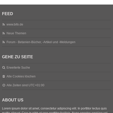
FEED
www.bifo.de
Neue Themen
Forum - Betanien-Bücher, -Artikel und -Meldungen
GEHE ZU SEITE
Erweiterte Suche
Alle Cookies löschen
Alle Zeiten sind
UTC+01:00
ABOUT US
Lorem ipsum dolor sit amet, consectetur adipiscing elit. In porttitor lectus quis