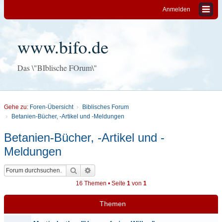
Anmelden
www.bifo.de
Das \"BIblische FOrum\"
Gehe zu:
Foren-Übersicht
Biblisches Forum
Betanien-Bücher, -Artikel und -Meldungen
Betanien-Bücher, -Artikel und -
Meldungen
Suche
Erweiterte Suche
16 Themen • Seite
1
von
1
Themen