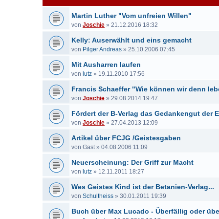
Martin Luther "Vom unfreien Willen"
von
Joschie
»
21.12.2016 18:32
Kelly: Auserwählt und eins gemacht
von
Pilger Andreas
»
25.10.2006 07:45
Mit Ausharren laufen
von
lutz
»
19.11.2010 17:56
Francis Schaeffer "Wie können wir denn le
von
Joschie
»
29.08.2014 19:47
Fördert der B-Verlag das Gedankengut der
von
Joschie
»
27.04.2013 12:09
Artikel über FCJG /Geistesgaben
von
Gast
»
04.08.2006 11:09
Neuerscheinung: Der Griff zur Macht
von
lutz
»
12.11.2011 18:27
Wes Geistes Kind ist der Betanien-Verlag...
von
Schultheiss
»
30.01.2011 19:39
Buch über Max Lucado - Überfällig oder übe