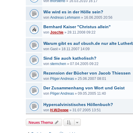
von
thorstenb
»
16.03.2010 16:17
Wie wird es in der Hölle sein?
von
Andreas Lehmann
»
16.06.2005 20:56
Bernhard Kaiser "Christus allein"
von
Joschie
»
28.11.2008 09:22
Warum gibt es auf cbuch.de nur alte Luther
von
Gast
»
18.11.2007 14:09
Sind Sie auch katholisch?
von
sternchen
»
07.04.2005 09:22
Rezension der Bücher von Jacob Thiessen
von
Pilger Andreas
»
25.06.2007 08:01
Der Zusammenhang von Wort und Geist
von
Pilger Andreas
»
09.05.2005 11:40
Hypercalvinistisches Höllenbuch?
von
H.W.Deppe
»
31.07.2005 13:51
Neues Thema