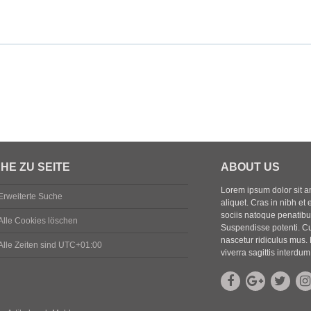
HE ZU SEITE
ABOUT US
Lorem ipsum dolor sit ame
Erweiterte Suche
aliquet. Cras in nibh et 
sociis natoque penatibus
Alle Cookies löschen
Suspendisse potenti. Cu
nascetur ridiculus mus. 
Alle Zeiten sind
UTC+01:00
viverra sagittis interdum