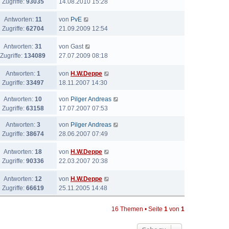
Zugriffe:
93035
14.08.2010 15:28
Antworten:
11
von
PvE
Zugriffe:
62704
21.09.2009 12:54
Antworten:
31
von
Gast
Zugriffe:
134089
27.07.2009 08:18
Antworten:
1
von
H.W.Deppe
Zugriffe:
33497
18.11.2007 14:30
Antworten:
10
von
Pilger Andreas
Zugriffe:
63158
17.07.2007 07:53
Antworten:
3
von
Pilger Andreas
Zugriffe:
38674
28.06.2007 07:49
Antworten:
18
von
H.W.Deppe
Zugriffe:
90336
22.03.2007 20:38
Antworten:
12
von
H.W.Deppe
Zugriffe:
66619
25.11.2005 14:48
16 Themen • Seite
1
von
1