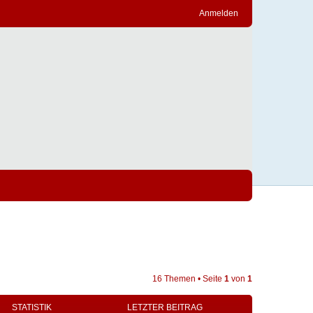
Anmelden
16 Themen • Seite
1
von
1
STATISTIK
LETZTER BEITRAG