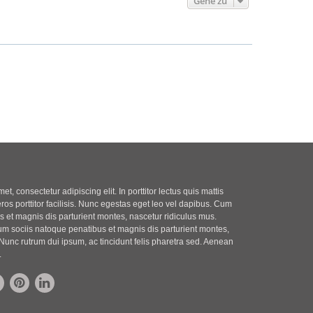
Gehe zu
t, consectetur adipiscing elit. In porttitor lectus quis mattis
eros porttitor facilisis. Nunc egestas eget leo vel dapibus. Cum
 et magnis dis parturient montes, nascetur ridiculus mus.
m sociis natoque penatibus et magnis dis parturient montes,
Nunc rutrum dui ipsum, ac tincidunt felis pharetra sed. Aenean
.