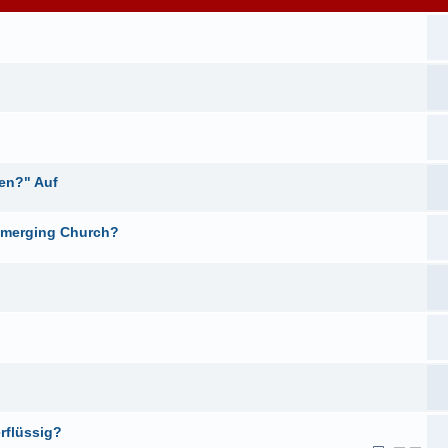
ben?" Auf
 Emerging Church?
rflüssig?