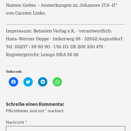
Namen Gottes – Anmerkungen zu Johannes 17,6–11“
von Carsten Linke.
Impressum: Betanien Verlag e.K. · verantwortlich:
Hans-Werner Deppe · Imkerweg 38 · 32832 Augustdorf ·
Tel. 05237 / 89 90 90 · USt-ID: DE 208 350 478 ·
Registergericht: Lemgo HRA 36 66
Teilen mit:
K
K
K
K
l
l
l
l
i
i
i
i
c
c
c
c
k
k
k
k
,
,
e
e
Schreibe einen Kommentar
u
u
n
n
m
m
,
,
Pflichtfelder sind mit
*
markiert.
a
ü
u
u
u
b
m
m
f
e
a
a
Nachricht
*
F
r
u
u
a
T
f
f
c
w
T
W