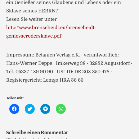
ein Genießer seines Glaubens und Lebens oder ein
Sklave seines HERRN?“
Lesen Sie weiter unter
http://www.brenscheidt.eu/brenscheidt-
geniesserodersklave.pdf
Impressum: Betanien Verlag e.K. · verantwortlich:
Hans-Werner Deppe · Imkerweg 38 · 32832 Augustdorf ·
Tel. 05237 / 89 90 90 · USt-ID: DE 208 350 478 ·
Registergericht: Lemgo HRA 36 66
Teilen mit:
K
K
K
K
l
l
l
l
i
i
i
i
c
c
c
c
k
k
k
k
,
,
e
e
Schreibe einen Kommentar
u
u
n
n
m
m
,
,