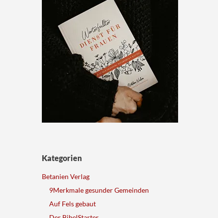
Kategorien
Betanien Verlag
9Merkmale gesunder Gemeinden
Auf Fels gebaut
Der BibelStarter