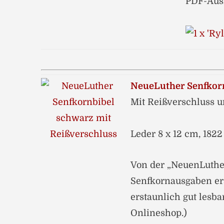
PDF-Ausz
NeueLuther Senfkor
Mit Reißverschluss u
Leder 8 x 12 cm, 1822
Von der „NeuenLuther
Senfkornausgaben ers
erstaunlich gut lesb
Onlineshop.)