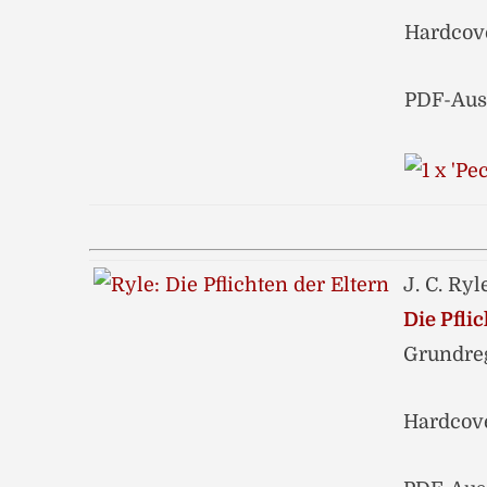
Hardcove
PDF-Ausz
J. C. Ryl
Die Pfli
Grundreg
Hardcove