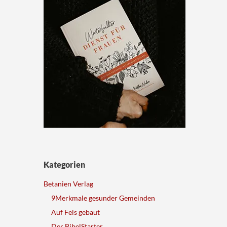
Kategorien
Betanien Verlag
9Merkmale gesunder Gemeinden
Auf Fels gebaut
Der BibelStarter