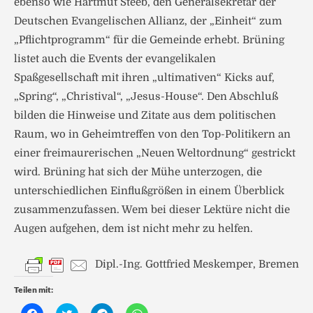
ebenso wie Hartmut Steeb, den Generalsekretär der
Deutschen Evangelischen Allianz, der „Einheit“ zum
„Pflichtprogramm“ für die Gemeinde erhebt. Brüning
listet auch die Events der evangelikalen
Spaßgesellschaft mit ihren „ultimativen“ Kicks auf,
„Spring“, „Christival“, „Jesus-House“. Den Abschluß
bilden die Hinweise und Zitate aus dem politischen
Raum, wo in Geheimtreffen von den Top-Politikern an
einer freimaurerischen „Neuen Weltordnung“ gestrickt
wird. Brüning hat sich der Mühe unterzogen, die
unterschiedlichen Einflußgrößen in einem Überblick
zusammenzufassen. Wem bei dieser Lektüre nicht die
Augen aufgehen, dem ist nicht mehr zu helfen.
Dipl.-Ing. Gottfried Meskemper, Bremen
Teilen mit:
K
K
K
K