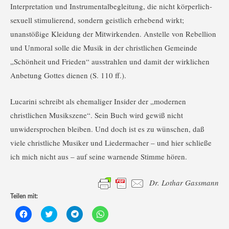
Interpretation und Instrumentalbegleitung, die nicht körperlich-
sexuell stimulierend, sondern geistlich erhebend wirkt;
unanstößige Kleidung der Mitwirkenden. Anstelle von Rebellion
und Unmoral solle die Musik in der christlichen Gemeinde
„Schönheit und Frieden“ ausstrahlen und damit der wirklichen
Anbetung Gottes dienen (S. 110 ff.).
Lucarini schreibt als ehemaliger Insider der „modernen
christlichen Musikszene“. Sein Buch wird gewiß nicht
unwidersprochen bleiben. Und doch ist es zu wünschen, daß
viele christliche Musiker und Liedermacher – und hier schließe
ich mich nicht aus – auf seine warnende Stimme hören.
Dr. Lothar Gassmann
Teilen mit:
K
K
K
K
l
l
l
l
i
i
i
i