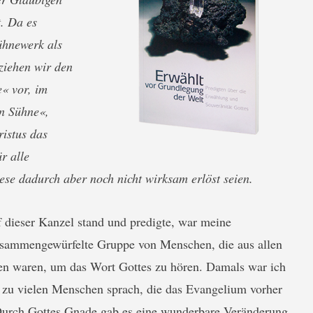
t. Da es
Sühnewerk als
ziehen wir den
« vor, im
n Sühne«,
ristus das
ür alle
ese dadurch aber noch nicht wirksam erlöst seien.
 dieser Kanzel stand und predigte, war meine
usammengewürfelte Gruppe von Menschen, die aus allen
en waren, um das Wort Gottes zu hören. Damals war ich
r zu vielen Menschen sprach, die das Evangelium vorher
 Durch Gottes Gnade gab es eine wunderbare Veränderung