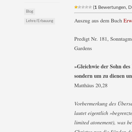
(
1
Bewertungen, Du
Blog
Auszug aus dem Buch
Erw
Lehre/Erbauung
Predigt Nr. 181, Sonntagm
Gardens
»Gleichwie der Sohn des
sondern um zu dienen und
Matthäus 20,28
Vorbermerkung des Überset
lautet eigentlich »begrenzt
limited atonement), was be
Christus nur die Sünden d