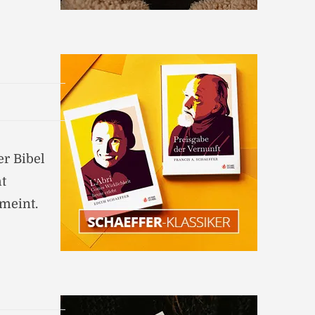
e
r Bibel
ht
meint.