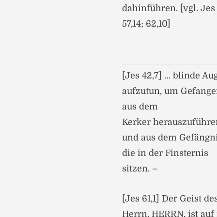
dahinführen. [vgl. Jes
57,14; 62,10]
[Jes 42,7] … blinde Au
aufzutun, um Gefang
aus dem
Kerker herauszuführe
und aus dem Gefängni
die in der Finsternis
sitzen. –
[Jes 61,1] Der Geist de
Herrn, HERRN, ist auf