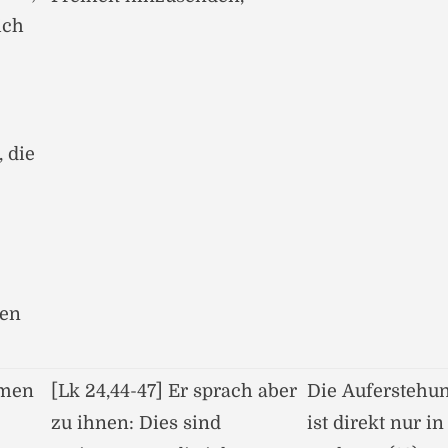
ich
 die
den
lmen
[Lk 24,44-47] Er sprach aber
Die Auferstehun
zu ihnen: Dies sind
ist direkt nur i