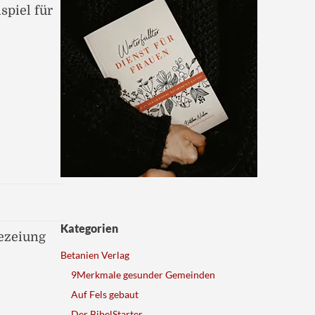
spiel für
Kategorien
ezeiung
Betanien Verlag
9Merkmale gesunder Gemeinden
Auf Fels gebaut
Der BibelStarter