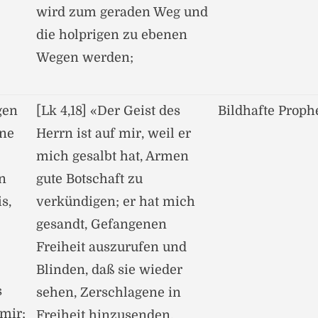
wird zum geraden Weg und
die holprigen zu ebenen
Wegen werden;
gen
[Lk 4,18] «Der Geist des
Bildhafte Proph
ene
Herrn ist auf mir, weil er
mich gesalbt hat, Armen
n
gute Botschaft zu
s,
verkündigen; er hat mich
gesandt, Gefangenen
Freiheit auszurufen und
Blinden, daß sie wieder
s
sehen, Zerschlagene in
 mir;
Freiheit hinzusenden,