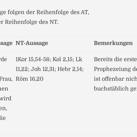
ge folgen der Reihenfolge des AT,
r Reihenfolge des NT.
ssage
NT-Aussage
Bemerkungen
rde
1Kor 15,54-56; Kol 2,15; Lk
Bereits die erst
11,22; Joh 12,31; Hebr 2,14;
Prophezeiung de
Frau,
Röm 16,20
ist offenbar nic
men
buchstäblich ge
wird
en,
die