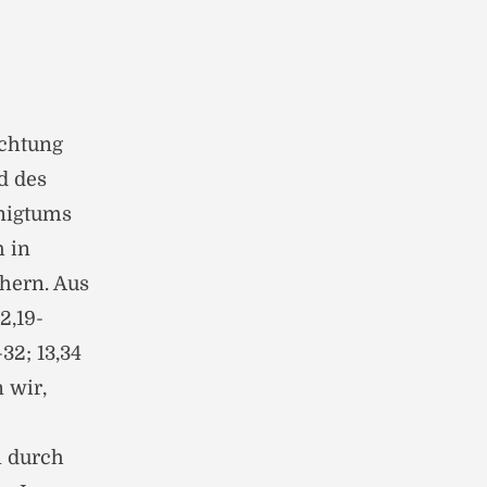
ichtung
d des
nigtums
h in
hern. Aus
2,19-
32; 13,34
 wir,
 durch