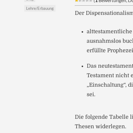
(
1
Bewertungen, Du
Lehre/Erbauung
Der Dispensationalis
alttestamentlich
ausnahmslos buchs
erfüllte Propheze
Das neutestament
Testament nicht e
„Einschaltung“, d
sei.
Die folgende Tabelle l
Thesen widerlegen.