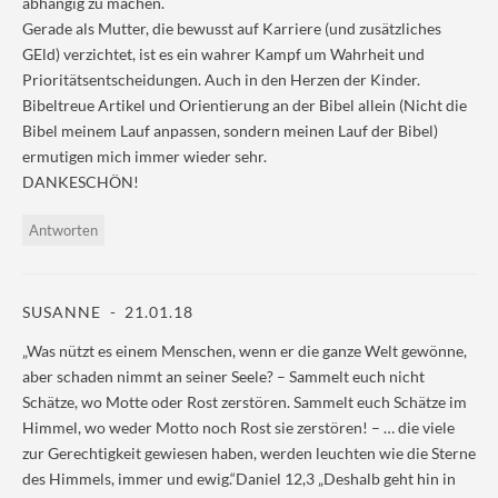
abhängig zu machen.
n
n
f
f
e
e
f
f
Gerade als Mutter, die bewusst auf Karriere (und zusätzliches
t
t
n
n
)
)
e
e
GEld) verzichtet, ist es ein wahrer Kampf um Wahrheit und
t
t
)
)
Prioritätsentscheidungen. Auch in den Herzen der Kinder.
Bibeltreue Artikel und Orientierung an der Bibel allein (Nicht die
Bibel meinem Lauf anpassen, sondern meinen Lauf der Bibel)
ermutigen mich immer wieder sehr.
DANKESCHÖN!
Antworten
SUSANNE
21.01.18
„Was nützt es einem Menschen, wenn er die ganze Welt gewönne,
aber schaden nimmt an seiner Seele? – Sammelt euch nicht
Schätze, wo Motte oder Rost zerstören. Sammelt euch Schätze im
Himmel, wo weder Motto noch Rost sie zerstören! – … die viele
zur Gerechtigkeit gewiesen haben, werden leuchten wie die Sterne
des Himmels, immer und ewig.“Daniel 12,3 „Deshalb geht hin in