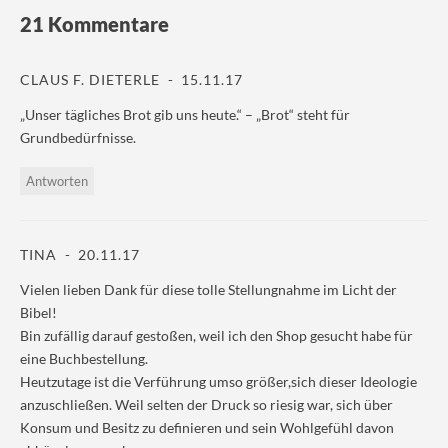
o
e
g
s
21 Kommentare
k
r
r
A
z
z
a
p
u
u
m
p
t
t
z
z
e
e
u
u
CLAUS F. DIETERLE
15.11.17
i
i
t
t
l
l
e
e
„Unser tägliches Brot gib uns heute.“ – „Brot“ steht für
e
e
i
i
n
n
l
l
Grundbedürfnisse.
(
(
e
e
W
W
n
n
i
i
(
(
r
r
W
W
Antworten
d
d
i
i
i
i
r
r
n
n
d
d
n
n
i
i
e
e
n
n
TINA
20.11.17
u
u
n
n
e
e
e
e
m
m
u
u
Vielen lieben Dank für diese tolle Stellungnahme im Licht der
F
F
e
e
e
e
m
m
Bibel!
n
n
F
F
Bin zufällig darauf gestoßen, weil ich den Shop gesucht habe für
s
s
e
e
t
t
n
n
eine Buchbestellung.
e
e
s
s
r
r
t
t
Heutzutage ist die Verführung umso größer,sich dieser Ideologie
g
g
e
e
e
e
r
r
anzuschließen. Weil selten der Druck so riesig war, sich über
ö
ö
g
g
Konsum und Besitz zu definieren und sein Wohlgefühl davon
f
f
e
e
f
f
ö
ö