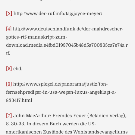
[3]
http://www.der-ruf.info/tag/joyce-meyer/
[4]
http://www.deutschlandfunk.de/der-mahdrescher-
gottes-rtf-manuskript-zum-
download.media.e4fbd01937045b48d5a700365ca7e74a.r
tf.
[5]
ebd.
[6]
http://www.spiegel.de/panorama/justiz/tbn-
fernsehprediger-in-usa-wegen-luxus-angeklagt-a-
833417.html
[7]
John MacArthur: Fremdes Feuer (Betanien Verlag),.
S. 30-33. In diesem Buch werden die US-
amerikanischen Zustände des Wohlstandsevangeliums