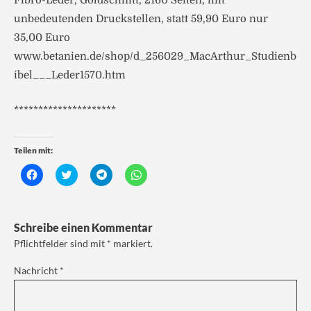
Fibro-Leder, Goldschnitt, 2160 Seiten, mit
unbedeutenden Druckstellen, statt 59,90 Euro nur
35,00 Euro
www.betanien.de/shop/d_256029_MacArthur_Studienb
ibel___Leder1570.htm
*********************
Teilen mit:
K
K
K
K
l
l
l
l
i
i
i
i
c
c
c
c
k
k
k
k
,
,
e
e
Schreibe einen Kommentar
u
u
n
n
m
m
,
,
Pflichtfelder sind mit
*
markiert.
a
ü
u
u
u
b
m
m
f
e
a
a
Nachricht
*
F
r
u
u
a
T
f
f
c
w
T
W
e
i
e
h
b
t
l
a